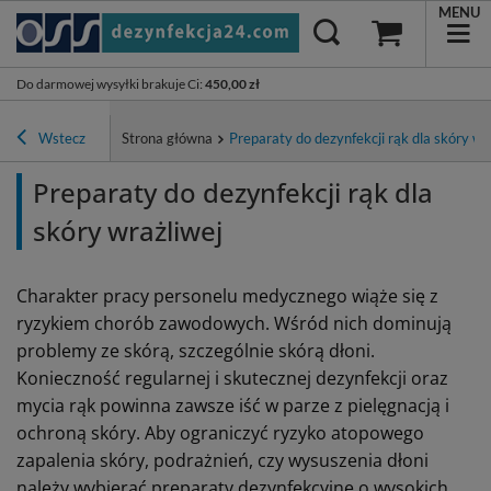
MENU
Do darmowej wysyłki brakuje Ci
:
450,00 zł
Wstecz
Strona główna
Preparaty do dezynfekcji rąk dla skóry wr
Preparaty do dezynfekcji rąk dla
skóry wrażliwej
Charakter pracy personelu medycznego wiąże się z
ryzykiem chorób zawodowych. Wśród nich dominują
problemy ze skórą, szczególnie skórą dłoni.
Konieczność regularnej i skutecznej dezynfekcji oraz
mycia rąk powinna zawsze iść w parze z pielęgnacją i
ochroną skóry. Aby ograniczyć ryzyko atopowego
zapalenia skóry, podrażnień, czy wysuszenia dłoni
należy wybierać preparaty dezynfekcyjne o wysokich