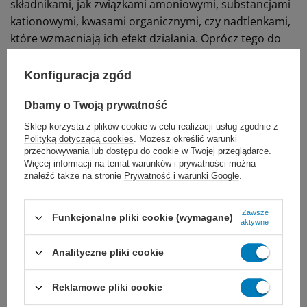
składnikami, jak związkami amoniowymi, substancjami
kationowymi, kwasami organicznymi, czy nadtlenkami,
które wzmacniają ich efekt działania. Oprócz tego do
mieszaniny dodawane są substancje pielęgnujące,
odpowiadające za nawilżanie dłoni. Całość musi przejść
Konfiguracja zgód
pozytywne testy dermatologiczne.
Dbamy o Twoją prywatność
Sklep korzysta z plików cookie w celu realizacji usług zgodnie z
Wbrew pozorom substancje alkoholowe są
Polityką dotyczącą cookies
. Możesz określić warunki
jednymi z najbardziej tolerowanych preparatów
przechowywania lub dostępu do cookie w Twojej przeglądarce.
Więcej informacji na temat warunków i prywatności można
przez skórę, nie wspominając o ich skuteczności
znaleźć także na stronie
Prywatność i warunki Google
.
biobójczej. Mimo tego że mogą powodować
emulgowanie lipidów warstwy rogowej naskórka,
Zawsze
nie są one wypłukiwane i pozostają na skórze gdy
Funkcjonalne pliki cookie (wymagane)
aktywne
alkohol wyparuje.
Analityczne pliki cookie
Zachęcamy państwa do rozważnego wyboru
Reklamowe pliki cookie
pomiędzy ekonomiką zakupu, skutecznością