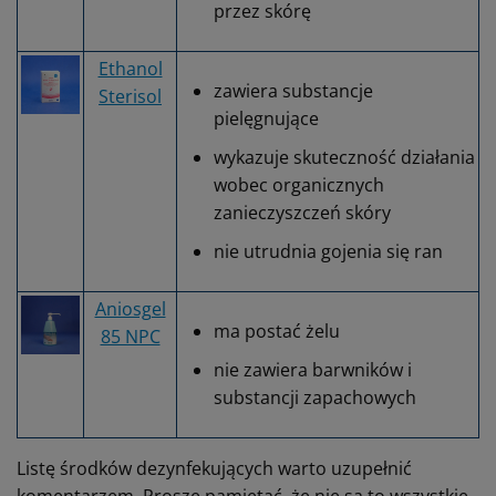
przez skórę
Ethanol
zawiera substancje
Sterisol
pielęgnujące
wykazuje skuteczność działania
wobec organicznych
zanieczyszczeń skóry
nie utrudnia gojenia się ran
Aniosgel
ma postać żelu
85 NPC
nie zawiera barwników i
substancji zapachowych
Listę środków dezynfekujących warto uzupełnić