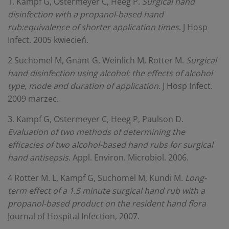
1. Kampf G, Ostermeyer C, Heeg P.
Surgical hand
disinfection with a propanol-based hand
rub:equivalence of shorter application times
. J Hosp
Infect. 2005 kwiecień.
2 Suchomel M, Gnant G, Weinlich M, Rotter M.
Surgical
hand disinfection using alcohol: the effects of alcohol
type, mode and duration of application
. J Hosp Infect.
2009 marzec.
3. Kampf G, Ostermeyer C, Heeg P, Paulson D.
Evaluation of two methods of determining the
efficacies of two alcohol-based hand rubs for surgical
hand antisepsis
. Appl. Environ. Microbiol. 2006.
4 Rotter M. L, Kampf G, Suchomel M, Kundi M.
Long-
term effect of a 1.5 minute surgical hand rub with a
propanol-based product on the resident hand flora
Journal of Hospital Infection, 2007.