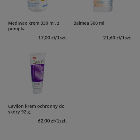
Mediwax krem 330 ml. z
Balmea 500 ml.
pompką
17,00 zł
/
1
szt.
21,60 zł
/
1
szt.
Cavilon krem ochronny do
skóry 92 g.
62,00 zł
/
1
szt.