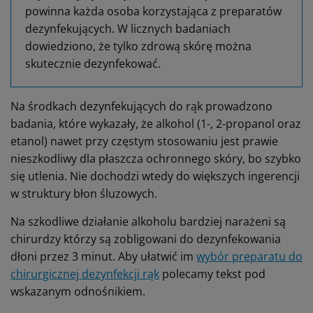
powinna każda osoba korzystająca z preparatów
dezynfekujących. W licznych badaniach
dowiedziono, że tylko zdrową skórę można
skutecznie dezynfekować.
Na środkach dezynfekujących do rąk prowadzono
badania, które wykazały, że alkohol (1-, 2-propanol oraz
etanol) nawet przy częstym stosowaniu jest prawie
nieszkodliwy dla płaszcza ochronnego skóry, bo szybko
się utlenia. Nie dochodzi wtedy do większych ingerencji
w struktury błon śluzowych.
Na szkodliwe działanie alkoholu bardziej narażeni są
chirurdzy którzy są zobligowani do dezynfekowania
dłoni przez 3 minut. Aby ułatwić im
wybór preparatu do
chirurgicznej dezynfekcji rąk
polecamy tekst pod
wskazanym odnośnikiem.