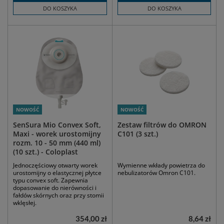
DO KOSZYKA
DO KOSZYKA
NOWOŚĆ
NOWOŚĆ
SenSura Mio Convex Soft,
Zestaw filtrów do OMRON
Maxi - worek urostomijny
C101 (3 szt.)
rozm. 10 - 50 mm (440 ml)
(10 szt.) - Coloplast
Jednoczęściowy otwarty worek
Wymienne wkłady powietrza do
urostomijny o elastycznej płytce
nebulizatorów Omron C101.
typu convex soft. Zapewnia
dopasowanie do nierówności i
fałdów skórnych oraz przy stomii
wklęsłej.
354,00 zł
8,64 zł