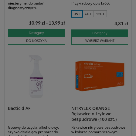
niesterylne, do badań
Przykładowy opis krótki
diagnostycznych.
35 L
60 L
120 L
10,99 zł - 13,99 zł
4,31 zł
Dostępny
Dostępny
DO KOSZYKA
WYBIERZ WARIANT
Bacticid AF
NITRYLEX ORANGE
Rękawice nitrylowe
bezpudrowe (100 szt.)
Gotowy do użycia, alkoholowy,
Rękawice nitrylowe bezpudrowe
szybko działający preparat do
w kolorze pomarańczowym.