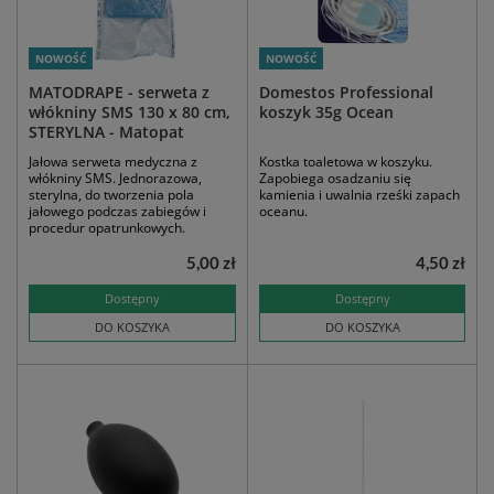
NOWOŚĆ
NOWOŚĆ
MATODRAPE - serweta z
Domestos Professional
włókniny SMS 130 x 80 cm,
koszyk 35g Ocean
STERYLNA - Matopat
Jałowa serweta medyczna z
Kostka toaletowa w koszyku.
włókniny SMS. Jednorazowa,
Zapobiega osadzaniu się
sterylna, do tworzenia pola
kamienia i uwalnia rześki zapach
jałowego podczas zabiegów i
oceanu.
procedur opatrunkowych.
5,00 zł
4,50 zł
Dostępny
Dostępny
DO KOSZYKA
DO KOSZYKA