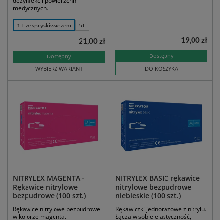
dezynfekcji powierzchni
medycznych.
1 L ze spryskiwaczem
5 L
19,00 zł
21,00 zł
Dostępny
Dostępny
WYBIERZ WARIANT
DO KOSZYKA
NITRYLEX MAGENTA -
NITRYLEX BASIC rękawice
Rękawice nitrylowe
nitrylowe bezpudrowe
bezpudrowe (100 szt.)
niebieskie (100 szt.)
Rękawice nitrylowe bezpudrowe
Rękawiczki jednorazowe z nitrylu.
w kolorze magenta.
Łączą w sobie elastyczność,