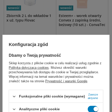
NOWOŚĆ
NOWOŚĆ
Zbiornik 2 L do wkładów 1
Esteem+ - worek otwarty
x uż. typu Flovac
Convex z zapinką średni,
beżowy (10 szt.) - ConvaTec
Wielorazowy, autoklawowalny
Jednoczęściowy worek stomijny z
zbiornik do stosowania z
zapinką. Zapewnia wygodne
systemem jednorazowych
opróżnianie, dyskrecję oraz
Konfiguracja zgód
wkładów FLOVAC. W pełni
komfort.
kompatybilny m.in. z
urządzeniami z serii Askir oraz
Dbamy o Twoją prywatność
22 mm
25 mm
28 mm
Hospivac.
32 mm
więcej
Sklep korzysta z plików cookie w celu realizacji usług zgodnie z
Polityką dotyczącą cookies
. Możesz określić warunki
58,50 zł
339,00 zł
przechowywania lub dostępu do cookie w Twojej przeglądarce.
Więcej informacji na temat warunków i prywatności można
Wkrótce będzie
Wkrótce będzie
znaleźć także na stronie
Prywatność i warunki Google
.
DO KOSZYKA
WYBIERZ WARIANT
Zawsze
Funkcjonalne pliki cookie (wymagane)
aktywne
Analityczne pliki cookie