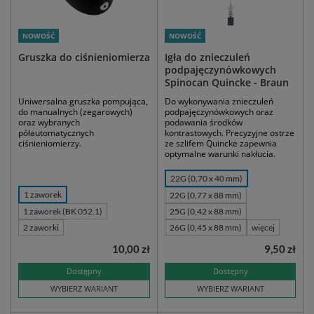
NOWOŚĆ
NOWOŚĆ
Gruszka do ciśnieniomierza
Igła do znieczuleń
podpajęczynówkowych
Spinocan Quincke - Braun
Uniwersalna gruszka pompująca,
Do wykonywania znieczuleń
do manualnych (zegarowych)
podpajęczynówkowych oraz
oraz wybranych
podawania środków
półautomatycznych
kontrastowych. Precyzyjne ostrze
ciśnieniomierzy.
ze szlifem Quincke zapewnia
optymalne warunki nakłucia.
22G (0,70 x 40 mm)
1 zaworek
22G (0,77 x 88 mm)
1 zaworek (BK 052.1)
25G (0,42 x 88 mm)
2 zaworki
26G (0,45 x 88 mm)
więcej
10,00 zł
9,50 zł
Dostępny
Dostępny
WYBIERZ WARIANT
WYBIERZ WARIANT