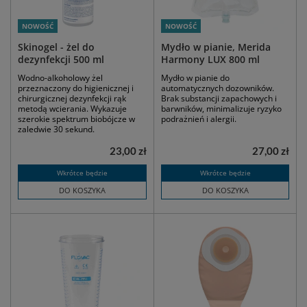
NOWOŚĆ
NOWOŚĆ
Skinogel - żel do
Mydło w pianie, Merida
dezynfekcji 500 ml
Harmony LUX 800 ml
Wodno-alkoholowy żel
Mydło w pianie do
przeznaczony do higienicznej i
automatycznych dozowników.
chirurgicznej dezynfekcji rąk
Brak substancji zapachowych i
metodą wcierania. Wykazuje
barwników, minimalizuje ryzyko
szerokie spektrum biobójcze w
podrażnień i alergii.
zaledwie 30 sekund.
23,00 zł
27,00 zł
Wkrótce będzie
Wkrótce będzie
DO KOSZYKA
DO KOSZYKA