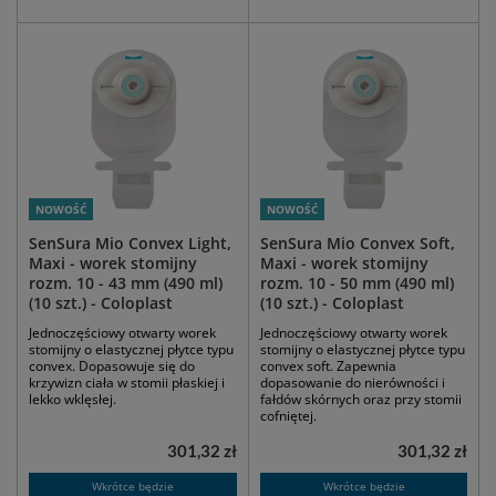
NOWOŚĆ
NOWOŚĆ
SenSura Mio Convex Light,
SenSura Mio Convex Soft,
Maxi - worek stomijny
Maxi - worek stomijny
rozm. 10 - 43 mm (490 ml)
rozm. 10 - 50 mm (490 ml)
(10 szt.) - Coloplast
(10 szt.) - Coloplast
Jednoczęściowy otwarty worek
Jednoczęściowy otwarty worek
stomijny o elastycznej płytce typu
stomijny o elastycznej płytce typu
convex. Dopasowuje się do
convex soft. Zapewnia
krzywizn ciała w stomii płaskiej i
dopasowanie do nierówności i
lekko wklęsłej.
fałdów skórnych oraz przy stomii
cofniętej.
301,32 zł
301,32 zł
Wkrótce będzie
Wkrótce będzie