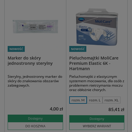
NOWOŚĆ
NOWOŚĆ
Marker do skóry
Pieluchomajtki MoliCare
jednostronny sterylny
Premium Elastic 6K -
Hartmann
Sterylny, jednostronny marker do
Pieluchomajtki z elastycznym
skóry do znakowania obszarów
systemem mocowania, dla osób z
zabiegowych.
problemem nietrzymania moczu
oraz obłożnie chorych.
rozm. M
rozm. L
rozm. XL
4,00 zł
85,41 zł
Dostępny
Dostępny
DO KOSZYKA
WYBIERZ WARIANT