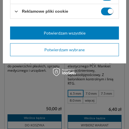
Reklamowe pliki cookie
NOWOŚĆ
NOWOŚĆ
Potwierdzam wszystkie
Ręcznik higieniczny
Rurka intubacyjna z
włókninowy, Spunlance
mankietem, typ Murphy
rozm. 40 x 70 cm (100 szt.) -
Zarys
Potwierdzam wybrane
Jednorazowe ręczniki chłonne do
Sterylna, jednorazowa rurka
osuszania pacjentów, ale również
ustno-nosowa typu Murphy, z
do powierzchni płaskich, sprzętu
elastycznego PCV. Mankiet
medycznego i urządzeń.
niskociśnieniowy,
wysokoobjętościowy. Z
balonikiem kontrolnym i linią
RTG.
6.5 mm
7.0 mm
7.5 mm
8.0 mm
więcej
50,00 zł
6,40 zł
Wkrótce będzie
Wkrótce będzie
DO KOSZYKA
WYBIERZ WARIANT