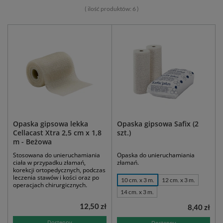
( ilość produktów:
6
)
Opaska gipsowa lekka
Opaska gipsowa Safix (2
Cellacast Xtra 2,5 cm x 1,8
szt.)
m - Beżowa
Stosowana do unieruchamiania
Opaska do unieruchamiania
ciała w przypadku złamań,
złamań.
korekcji ortopedycznych, podczas
leczenia stawów i kości oraz po
10 cm. x 3 m.
12 cm. x 3 m.
operacjach chirurgicznych.
14 cm. x 3 m.
12,50 zł
8,40 zł
Dostępny
Dostępny