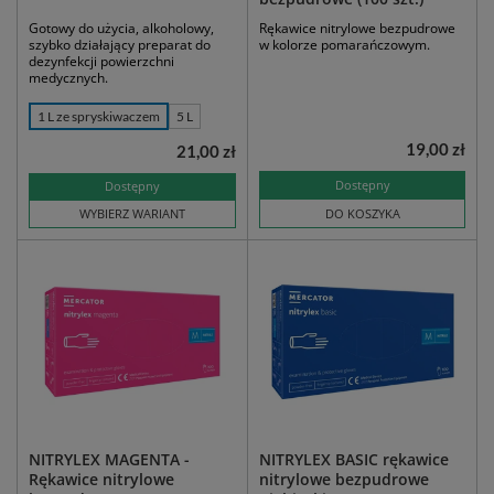
Gotowy do użycia, alkoholowy,
Rękawice nitrylowe bezpudrowe
szybko działający preparat do
w kolorze pomarańczowym.
dezynfekcji powierzchni
medycznych.
1 L ze spryskiwaczem
5 L
19,00 zł
21,00 zł
Dostępny
Dostępny
WYBIERZ WARIANT
DO KOSZYKA
NITRYLEX MAGENTA -
NITRYLEX BASIC rękawice
Rękawice nitrylowe
nitrylowe bezpudrowe