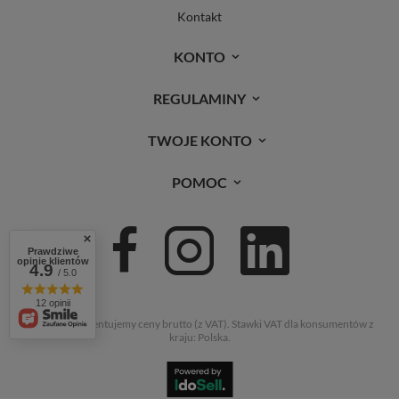
Kontakt
KONTO
REGULAMINY
TWOJE KONTO
POMOC
Prawdziwe
opinie klientów
4.9
/ 5.0
12 opinii
W sklepie prezentujemy ceny brutto (z VAT).
Stawki VAT dla konsumentów z
kraju:
Polska
.