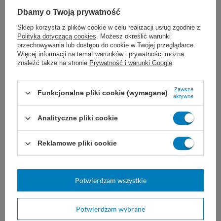
nitrylowe bezpudrowe
nitrylowe bezpudrowe
malinowe (100 szt.)
kobaltowe (100 szt.)
Dbamy o Twoją prywatność
Jednorazowe rękawice ochronne
Jednorazowe rękawice ochronne
Sklep korzysta z plików cookie w celu realizacji usług zgodnie z
o wysokiej elastyczności, i
o wysokiej elastyczności i
Polityką dotyczącą cookies
. Możesz określić warunki
szczelności. Bez lateksu i pudru.
odporności. Bezpieczne dla
Idealne do medycyny,
skóry, bez lateksu i pudru,
przechowywania lub dostępu do cookie w Twojej przeglądarce.
kosmetologii, laboratoriów i
idealne do medycyny,
Więcej informacji na temat warunków i prywatności można
gastronomii.
kosmetologii, gastronomii i prac
znaleźć także na stronie
Prywatność i warunki Google
.
domowych.
19,00 zł
11,99 zł - 12,99 zł
Zawsze
Funkcjonalne pliki cookie (wymagane)
aktywne
Dostępny
Dostępny
DO KOSZYKA
DO KOSZYKA
Analityczne pliki cookie
Reklamowe pliki cookie
Potwierdzam wszystkie
Potwierdzam wybrane