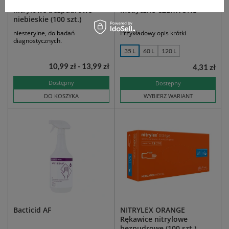
easyCARE rękawice
Worki na odpady
nitrylowe bezpudrowe
medyczne CZERWONE
niebieskie (100 szt.)
niesterylne, do badań
Przykładowy opis krótki
diagnostycznych.
35 L
60 L
120 L
10,99 zł - 13,99 zł
4,31 zł
Dostępny
Dostępny
DO KOSZYKA
WYBIERZ WARIANT
Bacticid AF
NITRYLEX ORANGE
Rękawice nitrylowe
bezpudrowe (100 szt.)