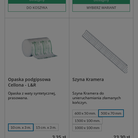
DO KOSZYKA
WYBIERZ WARIANT
Opaska podgipsowa
Szyna Kramera
Cellona - L&R
Opaska z waty syntetycznej,
Szyna Kramera do
prasowana.
unieruchamiania złamanych
kończyn.
600 x 50 mm.
500 x 70 mm
1500 x 100 mm.
10 cm. x 3 m.
15 cm. x 3 m.
1000 x 100 mm
3,35 zł
23,30 zł