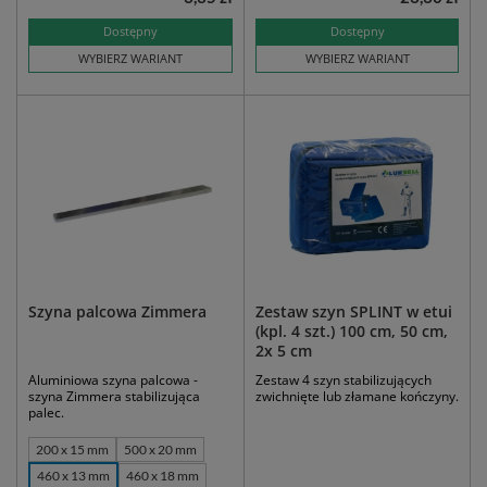
Dostępny
Dostępny
WYBIERZ WARIANT
WYBIERZ WARIANT
Szyna palcowa Zimmera
Zestaw szyn SPLINT w etui
(kpl. 4 szt.) 100 cm, 50 cm,
2x 5 cm
Aluminiowa szyna palcowa -
Zestaw 4 szyn stabilizujących
szyna Zimmera stabilizująca
zwichnięte lub złamane kończyny.
palec.
200 x 15 mm
500 x 20 mm
460 x 13 mm
460 x 18 mm