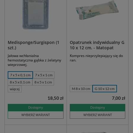
Medisponge/Surgispon (1
Opatrunek indywidualny G
szt.)
10 x 12 cm. - Matopat
Jałowa wchłanialna
Kompres nieprzylepiający się do
hemostatyczna gąbka z żelatyny
ran.
wieprzowej.
7 x 5 x 0,1 cm
7 x 5 x 1 cm
8 x 5 x 0,1 cm
8 x 5 x 1 cm
M 8 x 10 cm
G 10 x 12 cm
więcej
18,50 zł
7,00 zł
Dostępny
Dostępny
WYBIERZ WARIANT
WYBIERZ WARIANT