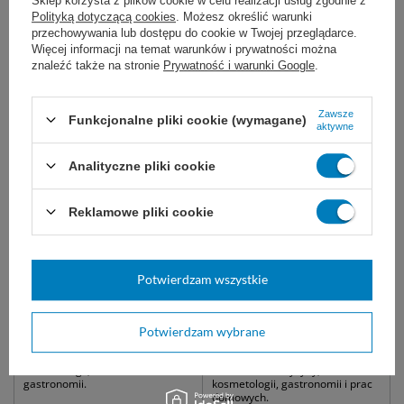
Sklep korzysta z plików cookie w celu realizacji usług zgodnie z
Polityką dotyczącą cookies
. Możesz określić warunki
przechowywania lub dostępu do cookie w Twojej przeglądarce.
Może Ci sie przydać:
Więcej informacji na temat warunków i prywatności można
znaleźć także na stronie
Prywatność i warunki Google
.
Zawsze
Funkcjonalne pliki cookie (wymagane)
aktywne
Analityczne pliki cookie
Reklamowe pliki cookie
easyCARE BERRY rękawice
easyCARE FLEX rękawice
nitrylowe bezpudrowe
nitrylowe bezpudrowe
Potwierdzam wszystkie
malinowe (100 szt.)
kobaltowe (100 szt.)
Jednorazowe rękawice ochronne
Jednorazowe rękawice ochronne
o wysokiej elastyczności, i
o wysokiej elastyczności i
Potwierdzam wybrane
szczelności. Bez lateksu i pudru.
odporności. Bezpieczne dla
Idealne do medycyny,
skóry, bez lateksu i pudru,
kosmetologii, laboratoriów i
idealne do medycyny,
gastronomii.
kosmetologii, gastronomii i prac
domowych.