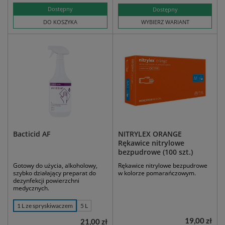
Dostępny
Dostępny
DO KOSZYKA
WYBIERZ WARIANT
Bacticid AF
NITRYLEX ORANGE
Rękawice nitrylowe
bezpudrowe (100 szt.)
Gotowy do użycia, alkoholowy,
Rękawice nitrylowe bezpudrowe
szybko działający preparat do
w kolorze pomarańczowym.
dezynfekcji powierzchni
medycznych.
1 L ze spryskiwaczem
5 L
19,00 zł
21,00 zł