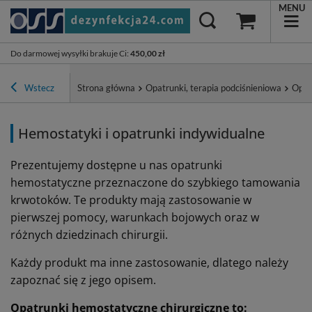
MENU
Do darmowej wysyłki brakuje Ci
:
450,00 zł
Wstecz
Strona główna
Opatrunki, terapia podciśnieniowa
Opat
Hemostatyki i opatrunki indywidualne
Prezentujemy dostępne u nas opatrunki
hemostatyczne przeznaczone do szybkiego tamowania
krwotoków. Te produkty mają zastosowanie w
pierwszej pomocy, warunkach bojowych oraz w
różnych dziedzinach chirurgii.
Każdy produkt ma inne zastosowanie, dlatego należy
zapoznać się z jego opisem.
Opatrunki hemostatyczne chirurgiczne to: