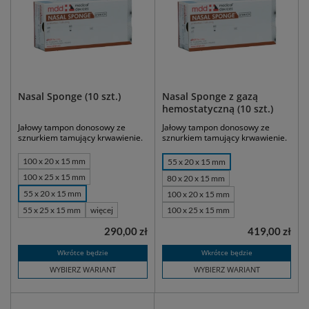
Nasal Sponge (10 szt.)
Nasal Sponge z gazą
hemostatyczną (10 szt.)
Jałowy tampon donosowy ze
Jałowy tampon donosowy ze
sznurkiem tamujący krwawienie.
sznurkiem tamujący krwawienie.
100 x 20 x 15 mm
55 x 20 x 15 mm
100 x 25 x 15 mm
80 x 20 x 15 mm
55 x 20 x 15 mm
100 x 20 x 15 mm
55 x 25 x 15 mm
więcej
100 x 25 x 15 mm
290,00 zł
419,00 zł
Wkrótce będzie
Wkrótce będzie
WYBIERZ WARIANT
WYBIERZ WARIANT