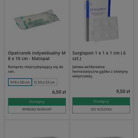
Opatrunek indywidualny M
Surgispon 1 x 1 x 1 cm ( 6
8 x 10 cm - Matopat
szt.)
Kompres nieprzylepiający się do
Jałowa wchłanialna
ran.
hemostatyczna gąbka z żelatyny
wieprzowej.
M 8 x 10 cm
G 10 x 12 cm
9,50 zł
6,50 zł
Dostępny
Dostępny
WYBIERZ WARIANT
DO KOSZYKA