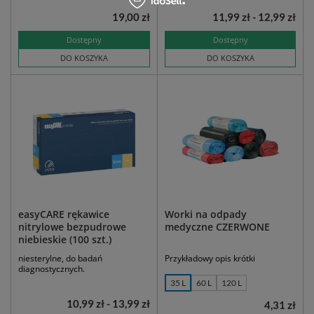
19,00 zł
11,99 zł - 12,99 zł
Dostępny
Dostępny
DO KOSZYKA
DO KOSZYKA
easyCARE rękawice
Worki na odpady
nitrylowe bezpudrowe
medyczne CZERWONE
niebieskie (100 szt.)
niesterylne, do badań
Przykładowy opis krótki
diagnostycznych.
35 L
60 L
120 L
10,99 zł - 13,99 zł
4,31 zł