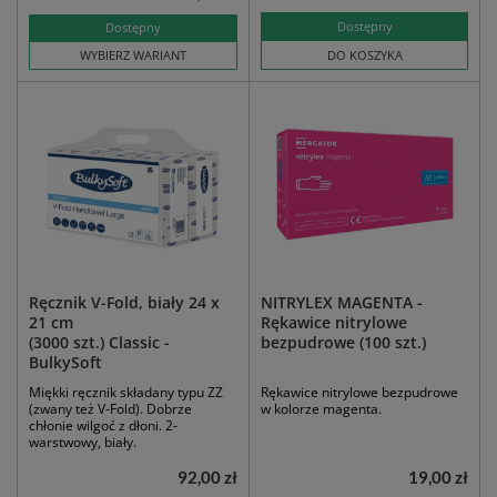
Dostępny
Dostępny
WYBIERZ WARIANT
DO KOSZYKA
Ręcznik V-Fold, biały 24 x
NITRYLEX MAGENTA -
21 cm
Rękawice nitrylowe
(3000 szt.) Classic -
bezpudrowe (100 szt.)
BulkySoft
Miękki ręcznik składany typu ZZ
Rękawice nitrylowe bezpudrowe
(zwany też V-Fold). Dobrze
w kolorze magenta.
chłonie wilgoć z dłoni. 2-
warstwowy, biały.
92,00 zł
19,00 zł