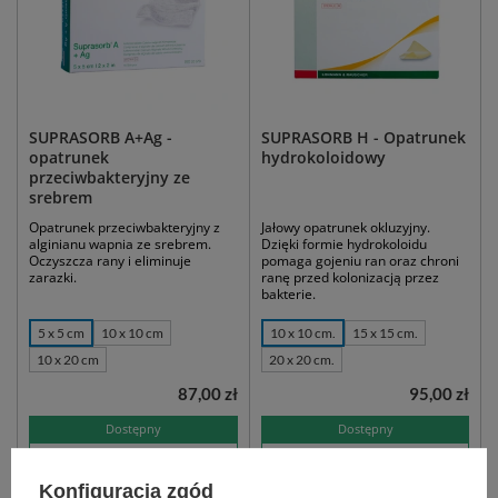
SUPRASORB A+Ag -
SUPRASORB H - Opatrunek
opatrunek
hydrokoloidowy
przeciwbakteryjny ze
srebrem
Opatrunek przeciwbakteryjny z
Jałowy opatrunek okluzyjny.
alginianu wapnia ze srebrem.
Dzięki formie hydrokoloidu
Oczyszcza rany i eliminuje
pomaga gojeniu ran oraz chroni
zarazki.
ranę przed kolonizacją przez
bakterie.
5 x 5 cm
10 x 10 cm
10 x 10 cm.
15 x 15 cm.
10 x 20 cm
20 x 20 cm.
87,00 zł
95,00 zł
Dostępny
Dostępny
WYBIERZ WARIANT
WYBIERZ WARIANT
Konfiguracja zgód