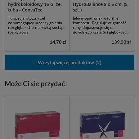
hydrokoloidowy 15 G, żel
HydroBalance 5 x 5 cm. (5
tuba - ConvaTec
szt.)
To specjalistyczny żel
Jałowy opatrunek w formie
wspomagający procesy gojenia
kompresu. Reguluje wilgotność
ran głębokich z martwicą suchą i
rany, dopasowuje się do
rozpływową.
dowolnego kształtu i głębokości.
14,70 zł
139,00 zł
1
2
Następna strona
Wczytaj więcej produktów
2
Może Ci sie przydać: