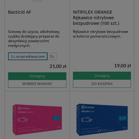
Bacticid AF
NITRYLEX ORANGE
Rękawice nitrylowe
bezpudrowe (100 szt.)
Gotowy do użycia, alkoholowy,
Rękawice nitrylowe bezpudrowe
szybko działający preparat do
w kolorze pomarańczowym.
dezynfekcji powierzchni
medycznych.
1 L ze spryskiwaczem
5 L
19,00 zł
21,00 zł
Dostępny
Dostępny
WYBIERZ WARIANT
DO KOSZYKA