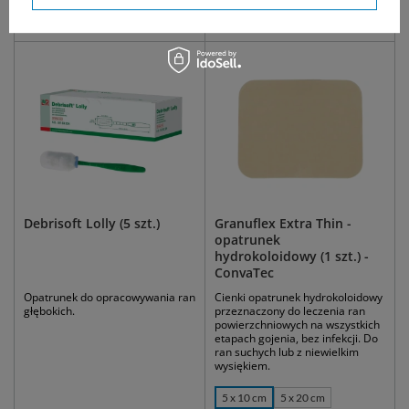
WYBIERZ WARIANT
DO KOSZYKA
Debrisoft Lolly (5 szt.)
Granuflex Extra Thin -
opatrunek
hydrokoloidowy (1 szt.) -
ConvaTec
Opatrunek do opracowywania ran
Cienki opatrunek hydrokoloidowy
głębokich.
przeznaczony do leczenia ran
powierzchniowych na wszystkich
etapach gojenia, bez infekcji. Do
ran suchych lub z niewielkim
wysiękiem.
5 x 10 cm
5 x 20 cm