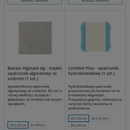
WYBIERZ WARIANT
WYBIERZ WARIANT
Biatain Alginate Ag - miękki
Comfeel Plus - opatrunek
opatrunek alginatowy ze
hydrokoloidowy (1 szt.)
srebrem (1 szt.)
wysokochłonny opatrunek
Hydrokoloidowy opatrunek
alginianowy ze srebrem. Do ran o
przeznaczony do leczenia ran w
różnej wielkości, kształcie i
środowisku wilgotnym.
głębokości, ze średnim lub dużym
Przyspiesza gojenie, zabezpiecza
wysiękiem.
ranę lub skórę narażoną na
podrażnienia.
10 x 10 cm
15 x 15 cm
10 x 10 cm
3 x 44 cm
20 x 20 cm