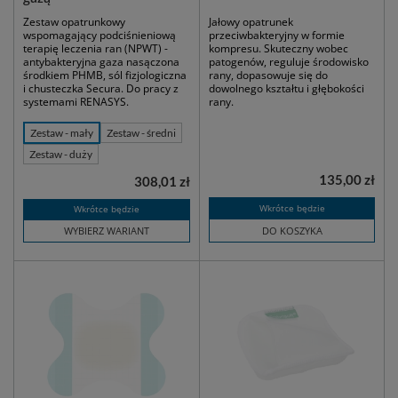
Zestaw opatrunkowy
Jałowy opatrunek
wspomagający podciśnieniową
przeciwbakteryjny w formie
terapię leczenia ran (NPWT) -
kompresu. Skuteczny wobec
antybakteryjna gaza nasączona
patogenów, reguluje środowisko
środkiem PHMB, sól fizjologiczna
rany, dopasowuje się do
i chusteczka Secura. Do pracy z
dowolnego kształtu i głębokości
systemami RENASYS.
rany.
Zestaw - mały
Zestaw - średni
Zestaw - duży
135,00 zł
308,01 zł
Wkrótce będzie
Wkrótce będzie
WYBIERZ WARIANT
DO KOSZYKA