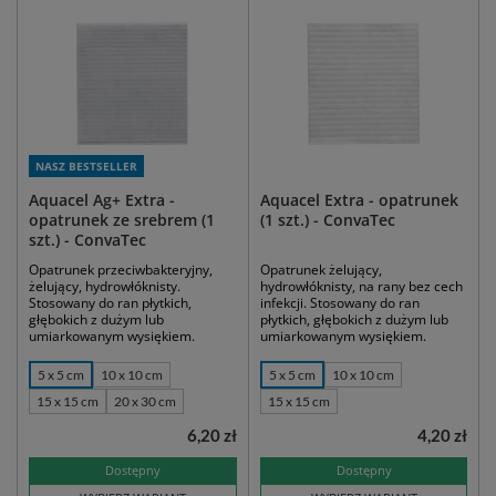
NASZ BESTSELLER
Aquacel Ag+ Extra -
Aquacel Extra - opatrunek
opatrunek ze srebrem (1
(1 szt.) - ConvaTec
szt.) - ConvaTec
Opatrunek przeciwbakteryjny,
Opatrunek żelujący,
żelujący, hydrowłóknisty.
hydrowłóknisty, na rany bez cech
Stosowany do ran płytkich,
infekcji. Stosowany do ran
głębokich z dużym lub
płytkich, głębokich z dużym lub
umiarkowanym wysiękiem.
umiarkowanym wysiękiem.
5 x 5 cm
10 x 10 cm
5 x 5 cm
10 x 10 cm
15 x 15 cm
20 x 30 cm
15 x 15 cm
6,20 zł
4,20 zł
Dostępny
Dostępny