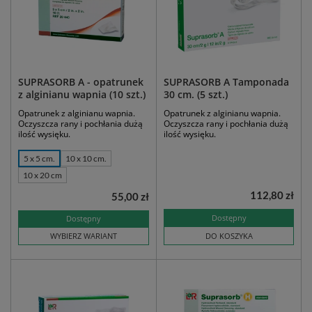
SUPRASORB A - opatrunek
SUPRASORB A Tamponada
z alginianu wapnia (10 szt.)
30 cm. (5 szt.)
Opatrunek z alginianu wapnia.
Opatrunek z alginianu wapnia.
Oczyszcza rany i pochłania dużą
Oczyszcza rany i pochłania dużą
ilość wysięku.
ilość wysięku.
5 x 5 cm.
10 x 10 cm.
10 x 20 cm
112,80 zł
55,00 zł
Dostępny
Dostępny
WYBIERZ WARIANT
DO KOSZYKA