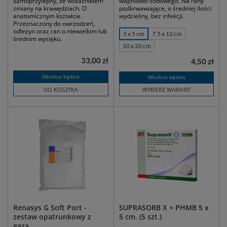
samoprzylepny, ze wskaźnikiem
wapniowo-sodowego. Na rany
zmiany na krawędziach. O
podkrwawiające, o średniej ilości
anatomicznym kształcie.
wydzieliny, bez infekcji.
Przeznaczony do owrzodzeń,
odleżyn oraz ran o niewielkim lub
5 x 5 cm
7,5 x 12 cm
średnim wysięku.
10 x 20 cm
33,00 zł
4,50 zł
Wkrótce będzie
Wkrótce będzie
DO KOSZYKA
WYBIERZ WARIANT
Renasys G Soft Port -
SUPRASORB X + PHMB 5 x
zestaw opatrunkowy z
5 cm. (5 szt.)
gazą