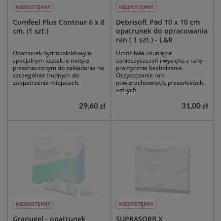
NIEDOSTĘPNY
NIEDOSTĘPNY
Comfeel Plus Contour 6 x 8
Debrisoft Pad 10 x 10 cm
cm. (1 szt.)
opatrunek do opracowania
ran ( 1 szt.) - L&R
Opatrunek hydrokoloidowy o
Umożliwia usunięcie
specjalnym kształcie motyla
zanieczyszczeń i wysięku z rany
przeznaczonym do zakładania na
praktycznie bezboleśnie.
szczególnie trudnych do
Oczyszczanie ran
zaopatrzenia miejscach.
powierzchownych, przewlekłych,
ostrych.
29,60 zł
31,00 zł
NIEDOSTĘPNY
NIEDOSTĘPNY
Granugel - opatrunek
SUPRASORB X