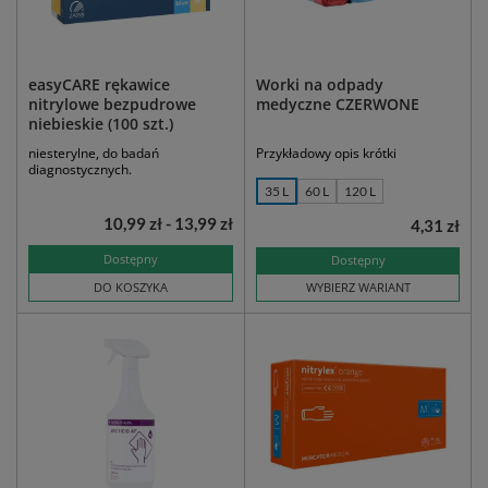
easyCARE rękawice
Worki na odpady
nitrylowe bezpudrowe
medyczne CZERWONE
niebieskie (100 szt.)
niesterylne, do badań
Przykładowy opis krótki
diagnostycznych.
35 L
60 L
120 L
10,99 zł - 13,99 zł
4,31 zł
Dostępny
Dostępny
DO KOSZYKA
WYBIERZ WARIANT