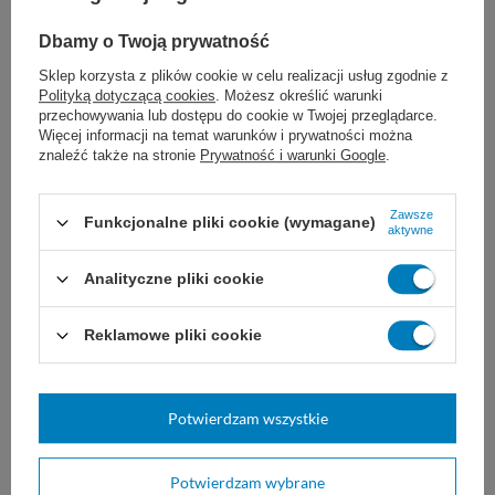
Dbamy o Twoją prywatność
Sklep korzysta z plików cookie w celu realizacji usług zgodnie z
Polityką dotyczącą cookies
. Możesz określić warunki
przechowywania lub dostępu do cookie w Twojej przeglądarce.
Więcej informacji na temat warunków i prywatności można
znaleźć także na stronie
Prywatność i warunki Google
.
SUPRASORB H THIN -
Aqua-gel opatrunek
Zawsze
Funkcjonalne pliki cookie (wymagane)
aktywne
Cienki opatrunek
hydrożelowy (kpl. 3 szt. -
hydrokoloidowy (10 szt.)
śr. 6,5 cm.+5,5 x 11 cm.+10
x 10cm.)
Analityczne pliki cookie
Jałowy opatrunek okluzyjny.
Hydrożelowy opatrunek do
Dzięki formie hydrokoloidu
opatrywania ran i oparzeń.
Reklamowe pliki cookie
pomaga gojeniu ran oraz chroni
ranę przed kolonizacją przez
bakterie.
5 x 5 cm
10 x 10 cm
Potwierdzam wszystkie
33,00 zł
39,00 zł
Dostępny
Wkrótce będzie
Potwierdzam wybrane