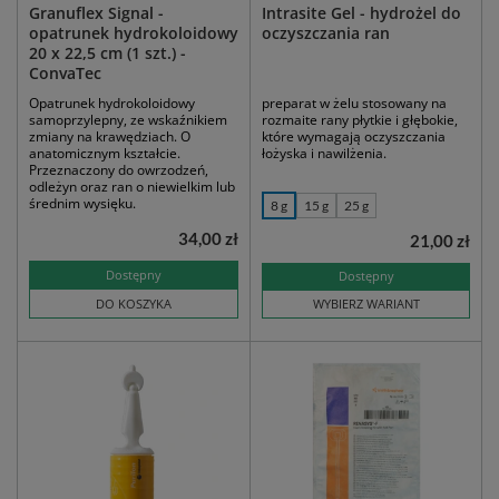
Granuflex Signal -
Intrasite Gel - hydrożel do
opatrunek hydrokoloidowy
oczyszczania ran
20 x 22,5 cm (1 szt.) -
ConvaTec
Opatrunek hydrokoloidowy
preparat w żelu stosowany na
samoprzylepny, ze wskaźnikiem
rozmaite rany płytkie i głębokie,
zmiany na krawędziach. O
które wymagają oczyszczania
anatomicznym kształcie.
łożyska i nawilżenia.
Przeznaczony do owrzodzeń,
odleżyn oraz ran o niewielkim lub
średnim wysięku.
8 g
15 g
25 g
34,00 zł
21,00 zł
Dostępny
Dostępny
DO KOSZYKA
WYBIERZ WARIANT