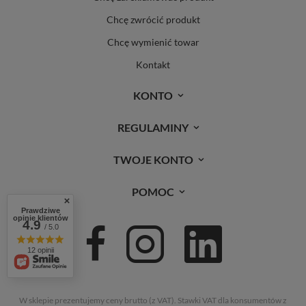
Chcę zwrócić produkt
Chcę wymienić towar
Kontakt
KONTO
REGULAMINY
TWOJE KONTO
POMOC
Prawdziwe
opinie klientów
4.9
/ 5.0
12 opinii
W sklepie prezentujemy ceny brutto (z VAT).
Stawki VAT dla konsumentów z