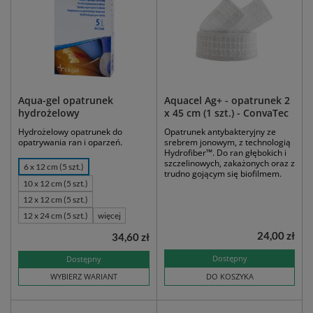
Aqua-gel opatrunek
Aquacel Ag+ - opatrunek 2
hydrożelowy
x 45 cm (1 szt.) - ConvaTec
Hydrożelowy opatrunek do
Opatrunek antybakteryjny ze
opatrywania ran i oparzeń.
srebrem jonowym, z technologią
Hydrofiber™. Do ran głębokich i
szczelinowych, zakażonych oraz z
6 x 12 cm (5 szt.)
trudno gojącym się biofilmem.
10 x 12 cm (5 szt.)
12 x 12 cm (5 szt.)
12 x 24 cm (5 szt.)
więcej
24,00 zł
34,60 zł
Dostępny
Dostępny
WYBIERZ WARIANT
DO KOSZYKA