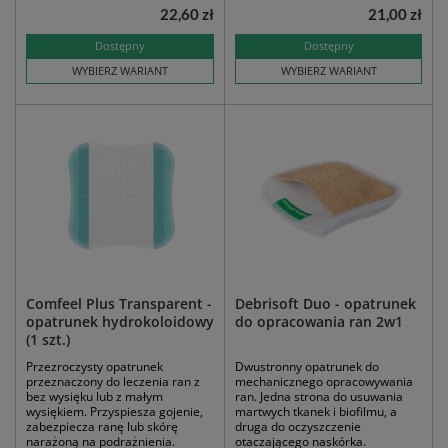
22,60 zł
21,00 zł
Dostępny
Dostępny
WYBIERZ WARIANT
WYBIERZ WARIANT
Comfeel Plus Transparent -
Debrisoft Duo - opatrunek
opatrunek hydrokoloidowy
do opracowania ran 2w1
(1 szt.)
Przezroczysty opatrunek
Dwustronny opatrunek do
przeznaczony do leczenia ran z
mechanicznego opracowywania
bez wysięku lub z małym
ran. Jedna strona do usuwania
wysiękiem. Przyspiesza gojenie,
martwych tkanek i biofilmu, a
zabezpiecza ranę lub skórę
druga do oczyszczenie
narażoną na podrażnienia.
otaczającego naskórka.