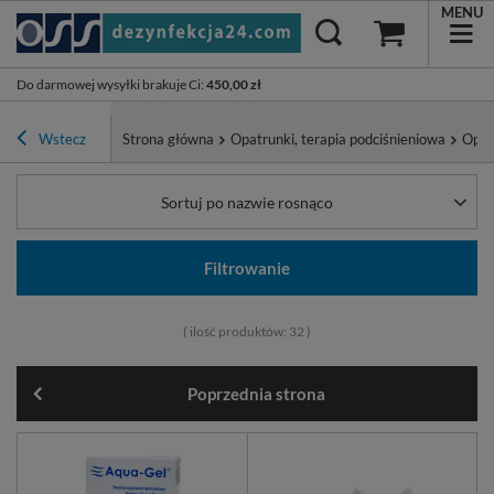
MENU
Do darmowej wysyłki brakuje Ci
:
450,00 zł
Wstecz
Strona główna
Opatrunki, terapia podciśnieniowa
Opat
Sortuj po nazwie rosnąco
Filtrowanie
( ilość produktów:
32
)
Poprzednia strona