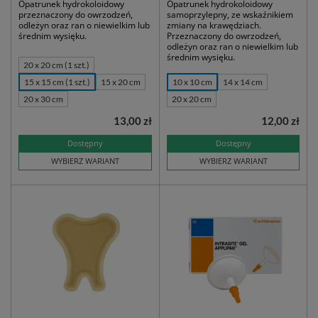
Opatrunek hydrokoloidowy
Opatrunek hydrokoloidowy
przeznaczony do owrzodzeń,
samoprzylepny, ze wskaźnikiem
odleżyn oraz ran o niewielkim lub
zmiany na krawędziach.
średnim wysięku.
Przeznaczony do owrzodzeń,
odleżyn oraz ran o niewielkim lub
średnim wysięku.
20 x 20 cm (1 szt.)
15 x 15 cm (1 szt.)
15 x 20 cm
10 x 10 cm
14 x 14 cm
20 x 30 cm
20 x 20 cm
13,00 zł
12,00 zł
Dostępny
Dostępny
WYBIERZ WARIANT
WYBIERZ WARIANT