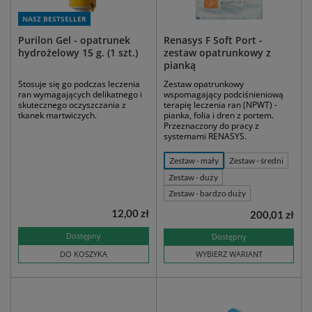
NASZ BESTSELLER
Purilon Gel - opatrunek
Renasys F Soft Port -
hydrożelowy 15 g. (1 szt.)
zestaw opatrunkowy z
pianką
Stosuje się go podczas leczenia
Zestaw opatrunkowy
ran wymagających delikatnego i
wspomagający podciśnieniową
skutecznego oczyszczania z
terapię leczenia ran (NPWT) -
tkanek martwiczych.
pianka, folia i dren z portem.
Przeznaczony do pracy z
systemami RENASYS.
Zestaw - mały
Zestaw - średni
Zestaw - duży
Zestaw - bardzo duży
12,00 zł
200,01 zł
Dostępny
Dostępny
DO KOSZYKA
WYBIERZ WARIANT