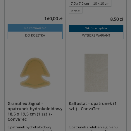
7,5 x 7,5 cm
10 x 10 cm
więcej
160,00 zł
8,50 zł
Na zamówienie
Wkrótce będzie
DO KOSZYKA
WYBIERZ WARIANT
Granuflex Signal -
Kaltostat - opatrunek (1
opatrunek hydrokoloidowy
szt.) - ConvaTec
18,5 x 19,5 cm (1 szt.) -
ConvaTec
Opatrunek hydrokoloidowy
Opatrunek z włókien alginianu