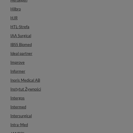
Herdegen
Hilbro
HJR
HTL-Strefa
IAA Surgical
IBSS Biomed
Ideal partner
Improve
Informer
Inoris Medical AB
Instytut Żywności
Intergos
Intermed
Intersurgical
Intra-Med