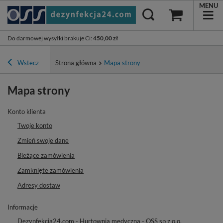
MENU
Do darmowej wysyłki brakuje Ci
:
450,00 zł
Wstecz
Strona główna
Mapa strony
Mapa strony
Konto klienta
Twoje konto
Zmień swoje dane
Bieżące zamówienia
Zamknięte zamówienia
Adresy dostaw
Informacje
Dezynfekcja24.com - Hurtownia medyczna - OSS sp z o.o.