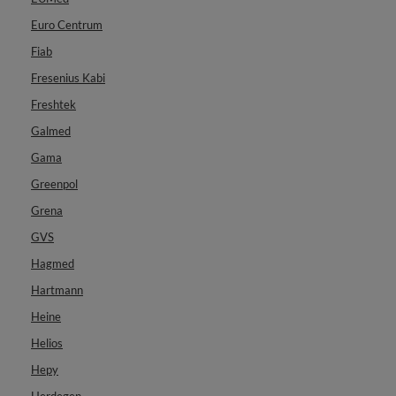
Euro Centrum
Fiab
Fresenius Kabi
Freshtek
Galmed
Gama
Greenpol
Grena
GVS
Hagmed
Hartmann
Heine
Helios
Hepy