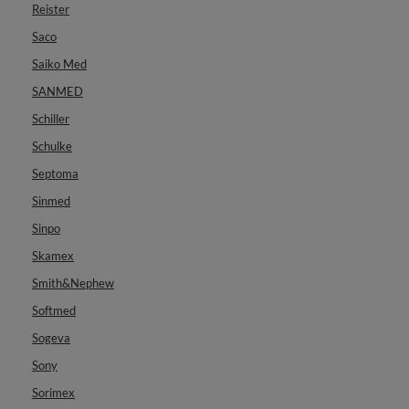
Reister
Saco
Saiko Med
SANMED
Schiller
Schulke
Septoma
Sinmed
Sinpo
Skamex
Smith&Nephew
Softmed
Sogeva
Sony
Sorimex