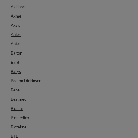
Aichhorn
Akme
Aksis
Anios
Antar
Balton
Bard
Baryś
Becton Dickinson
Bene
Bestmed
Biomar
Biomedico
Biotekne
BTL