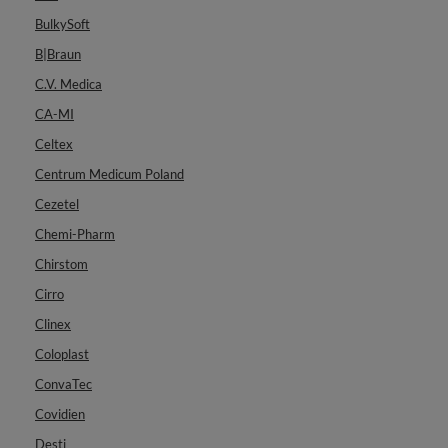
BulkySoft
B|Braun
C.V. Medica
CA-MI
Celtex
Centrum Medicum Poland
Cezetel
Chemi-Pharm
Chirstom
Cirro
Clinex
Coloplast
ConvaTec
Covidien
Desti