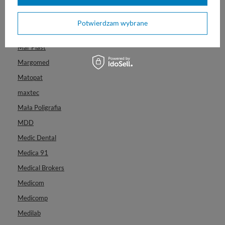
Lohmann & Rauscher
Lysoform
Potwierdzam wybrane
Mana
Mar Plast
Margomed
Matopat
maxtec
Mała Poligrafia
MDD
Medic Dental
Medica 91
Medical Brokers
Medicom
Medicomp
Medilab