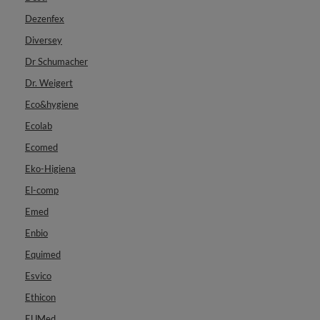
Dezenfex
Diversey
Dr Schumacher
Dr. Weigert
Eco&hygiene
Ecolab
Ecomed
Eko-Higiena
El-comp
Emed
Enbio
Equimed
Esvico
Ethicon
EUMed