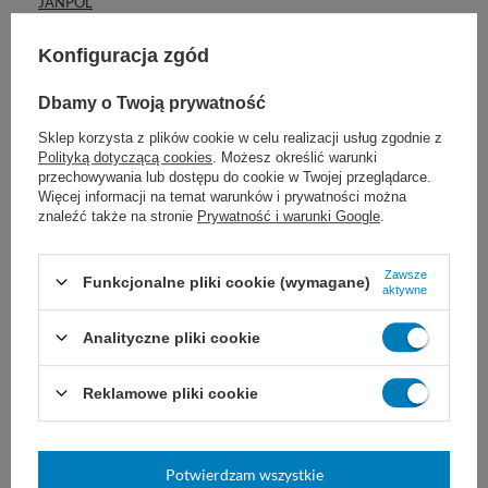
JANPOL
JAX
Konfiguracja zgód
Johnson&Johnson
JOST
Dbamy o Twoją prywatność
KAF GRUP
Sklep korzysta z plików cookie w celu realizacji usług zgodnie z
Polityką dotyczącą cookies
. Możesz określić warunki
KAI Medical
przechowywania lub dostępu do cookie w Twojej przeglądarce.
Więcej informacji na temat warunków i prywatności można
KAMED-Plus
znaleźć także na stronie
Prywatność i warunki Google
.
KaWe
KD Medical
Zawsze
Funkcjonalne pliki cookie (wymagane)
aktywne
Kikgel
Krka
Analityczne pliki cookie
Lanxess
Reklamowe pliki cookie
Lawton
Leina-Werke
Leukoplast
Potwierdzam wszystkie