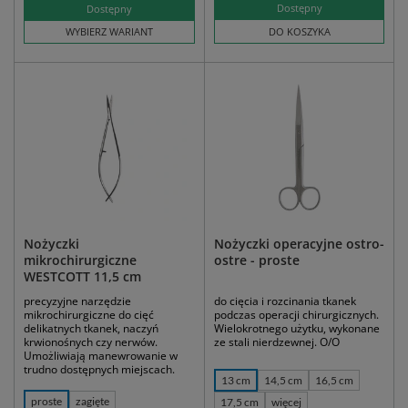
Dostępny
Dostępny
WYBIERZ WARIANT
DO KOSZYKA
Nożyczki
Nożyczki operacyjne ostro-
mikrochirurgiczne
ostre - proste
WESTCOTT 11,5 cm
precyzyjne narzędzie
do cięcia i rozcinania tkanek
mikrochirurgiczne do cięć
podczas operacji chirurgicznych.
delikatnych tkanek, naczyń
Wielokrotnego użytku, wykonane
krwionośnych czy nerwów.
ze stali nierdzewnej. O/O
Umożliwiają manewrowanie w
trudno dostępnych miejscach.
13 cm
14,5 cm
16,5 cm
proste
zagięte
17,5 cm
więcej