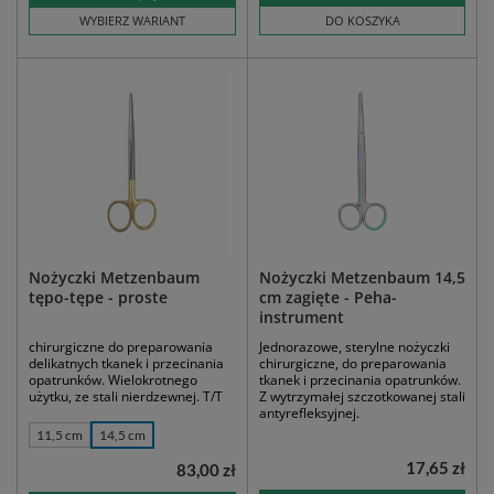
WYBIERZ WARIANT
DO KOSZYKA
Nożyczki Metzenbaum
Nożyczki Metzenbaum 14,5
tępo-tępe - proste
cm zagięte - Peha-
instrument
chirurgiczne do preparowania
Jednorazowe, sterylne nożyczki
delikatnych tkanek i przecinania
chirurgiczne, do preparowania
opatrunków. Wielokrotnego
tkanek i przecinania opatrunków.
użytku, ze stali nierdzewnej. T/T
Z wytrzymałej szczotkowanej stali
antyrefleksyjnej.
11,5 cm
14,5 cm
17,65 zł
83,00 zł