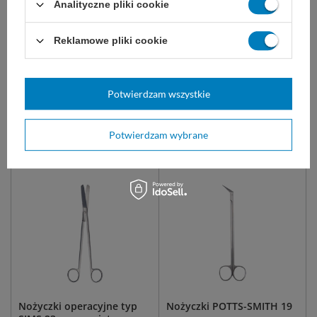
Analityczne pliki cookie
do precyzyjnych cięć tkanek
Operacyjne nożyce O/O do cięcia.
podczas operacji i zabiegów
Stosowane w ginekologii i
chirurgicznych. Wielokrotnego
chirurgii. Wielokrotnego użytku,
użytku, ze stali nierdzewnej.
ze stali nierdzewnej.
Reklamowe pliki cookie
ostro-ostre
ostro-tępe
15 cm
17 cm
tępo-tępe
Potwierdzam wszystkie
32,00 zł
40,00 zł
Dostępny
Dostępny
Potwierdzam wybrane
WYBIERZ WARIANT
WYBIERZ WARIANT
Nożyczki operacyjne typ
Nożyczki POTTS-SMITH 19