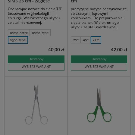
SIMS 23 cm - zagięte
cm
Operacyjne nożyce do cięcia T/T.
precyzyjne nożyce naczyniowe ze
Stosowane w ginekologii i
spiczastymi, kątowymi
chirurgii. Wielokrotnego użytku,
końcówkami. Do preparowania i
ze stali nierdzewnej.
cięcia tkanek. Wielokrotnego
użytku, ze stali nierdzewnej.
ostro-ostre
ostro-tępe
tępo-tępe
25°
45°
60°
40,00 zł
42,00 zł
Dostępny
Dostępny
WYBIERZ WARIANT
WYBIERZ WARIANT