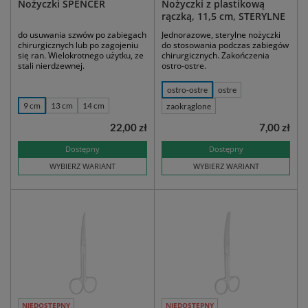
Nożyczki SPENCER
Nożyczki z plastikową
rączką, 11,5 cm, STERYLNE
do usuwania szwów po zabiegach
Jednorazowe, sterylne nożyczki
chirurgicznych lub po zagojeniu
do stosowania podczas zabiegów
się ran. Wielokrotnego użytku, ze
chirurgicznych. Zakończenia
stali nierdzewnej.
ostro-ostre.
ostro-ostre
ostre
9 cm
13 cm
14 cm
zaokrąglone
22,00 zł
7,00 zł
Dostępny
Dostępny
WYBIERZ WARIANT
WYBIERZ WARIANT
NIEDOSTĘPNY
NIEDOSTĘPNY