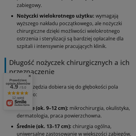
zabiegowy.
Nożyczki wielokrotnego użytku:
wymagają
wyższego nakładu początkowego, ale nożyczki
chirurgiczne dzięki możliwości wielokrotnego
ostrzenia i sterylizacji są bardziej opłacalne dla
szpitali i intensywnie pracujących klinik.
Długość nożyczek chirurgicznych a ich
przeznaczenie
Prawdziwe
opinie klientów
4.9
Rozmiar narzędzia dobiera się do głębokości pola
/ 5.0
operacyjnego:
12 opinii
Krótkie (ok. 9–12 cm):
mikrochirurgia, okulistyka,
dermatologia, praca powierzchowna.
Średnie (ok. 13–17 cm):
chirurgia ogólna,
uniwersalne zastosowanie w większości zabiegów.