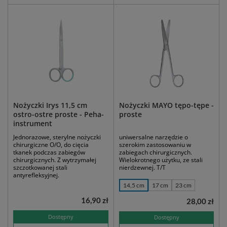
Nożyczki Irys 11,5 cm
Nożyczki MAYO tępo-tępe -
ostro-ostre proste - Peha-
proste
instrument
Jednorazowe, sterylne nożyczki
uniwersalne narzędzie o
chirurgiczne O/O, do cięcia
szerokim zastosowaniu w
tkanek podczas zabiegów
zabiegach chirurgicznych.
chirurgicznych. Z wytrzymałej
Wielokrotnego użytku, ze stali
szczotkowanej stali
nierdzewnej. T/T
antyrefleksyjnej.
14,5 cm
17 cm
23 cm
16,90 zł
28,00 zł
Dostępny
Dostępny