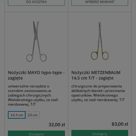
DO KOSZYKA
WYBIERZ WARIANT
Nożyczki MAYO tępo-tępe -
Nożyczki METZENBAUM
zagięte
14,5 cm T/T - zagięte
uniwersalne narzędzie o
chirurgiczne do preparowania
szerokim zastosowaniu w
delikatnych tkanek i przecinania
zabiegach chirurgicznych.
opatrunków. Wielokrotnego
Wielokrotnego użytku, ze stali
użytku, ze stali nierdzewnej. T/T
nierdzewnej. T/T
14,5 cm
23 cm
83,00 zł
32,00 zł
Dostępny
Dostępny