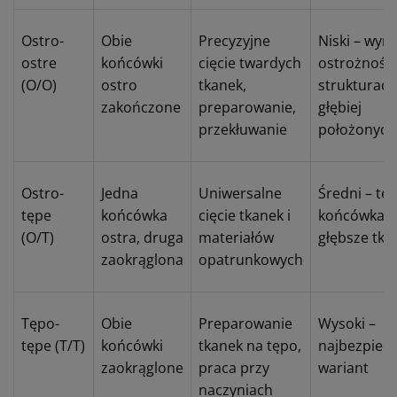
Ostro-
Obie
Precyzyjne
Niski – wy
ostre
końcówki
cięcie twardych
ostrożności
(O/O)
ostro
tkanek,
strukturach
zakończone
preparowanie,
głębiej
przekłuwanie
położonych
Ostro-
Jedna
Uniwersalne
Średni – tę
tępe
końcówka
cięcie tkanek i
końcówka c
(O/T)
ostra, druga
materiałów
głębsze tka
zaokrąglona
opatrunkowych
Tępo-
Obie
Preparowanie
Wysoki –
tępe (T/T)
końcówki
tkanek na tępo,
najbezpiecz
zaokrąglone
praca przy
wariant
naczyniach