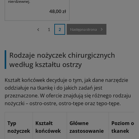
nierdzewnej.
48,00 zł
1
2
Następna strona
Rodzaje nożyczek chirurgicznych
według kształtu ostrzy
Kształt końcówek decyduje o tym, jak dane narzędzie
oddziałuje na tkankę i do jakich zadań jest
przeznaczone. W ofercie znajdują się różnego rodzaju
nożyczki – ostro-ostre, ostro-tępe oraz tępo-tępe.
Typ
Kształt
Główne
Poziom oc
nożyczek
końcówek
zastosowanie
tkanek