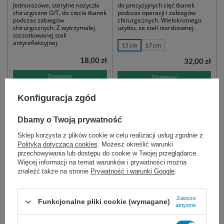
Jednorazowe, sterylne nożyczki
do precyzyjnych cięć tkanek
chirurgiczne O/T, do cięcia tkanek
podczas operacji i zabiegów
podczas zabiegów
chirurgicznych. Wielokrotnego
chirurgicznych. Z wytrzymałej
użytku, ze stali nierdzewnej.
szczotkowanej stali
antyrefleksyjnej.
15 cm
17 cm
18,00 zł
32,00 zł
Dostępny
Dostępny
DO KOSZYKA
WYBIERZ WARIANT
Konfiguracja zgód
Dbamy o Twoją prywatność
Sklep korzysta z plików cookie w celu realizacji usług zgodnie z
Polityką dotyczącą cookies
. Możesz określić warunki
przechowywania lub dostępu do cookie w Twojej przeglądarce.
Więcej informacji na temat warunków i prywatności można
znaleźć także na stronie
Prywatność i warunki Google
.
Zawsze
Funkcjonalne pliki cookie (wymagane)
Nożyczki operacyjne
Nożyczki operacyjne typ
aktywne
MAYO-STILLE - zagięte
SIMS 23 cm - proste