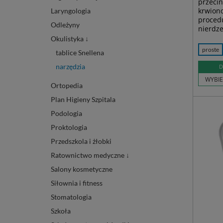
przecin
krwion
Laryngologia
procedu
Odleżyny
nierdz
Okulistyka ↓
proste
tablice Snellena
narzędzia
D
WYBIE
Ortopedia
Plan Higieny Szpitala
Podologia
Proktologia
Przedszkola i żłobki
Ratownictwo medyczne ↓
Salony kosmetyczne
Siłownia i fitness
Stomatologia
Szkoła