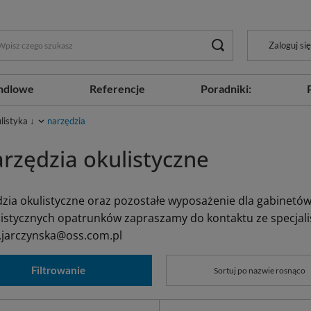
Zaloguj się
ndlowe
Referencje
Poradniki:
listyka ↓
narzędzia
rzędzia okulistyczne
zia okulistyczne oraz pozostałe wyposażenie dla gabinetów
listycznych opatrunków zapraszamy do kontaktu ze specjalistk
e.jarczynska@oss.com.pl
Filtrowanie
Sortuj po nazwie rosnąco