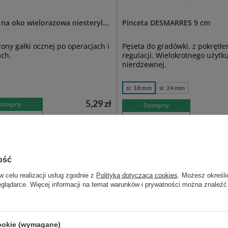
 na oko wielorazowa niesterylna
Pinceta DESMARRES 9 cm
ony gałki ocznej po operacjach i
Pęseta do gradówki, z pokrętł
ach.
regulacji. Wielokrotnego użytku,
nierdzewnej.
śr. 18 mm
śr. 24 mm
5,29 zł
ostępny
Dostępny
 KOSZYKA
WYBIERZ WARIANT
ość
w celu realizacji usług zgodnie z
Polityką dotyczącą cookies
. Możesz określi
eglądarce. Więcej informacji na temat warunków i prywatności można znaleźć
cookie (wymagane)