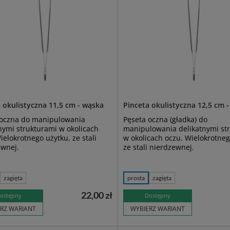
 okulistyczna 11,5 cm - wąska
Pinceta okulistyczna 12,5 cm 
 oczna do manipulowania
Pęseta oczna (gładka) do
nymi strukturami w okolicach
manipulowania delikatnymi st
ielokrotnego użytku, ze stali
w okolicach oczu. Wielokrotneg
ewnej.
ze stali nierdzewnej.
zagięta
prosta
zagięta
22,00 zł
ostępny
Dostępny
RZ WARIANT
WYBIERZ WARIANT