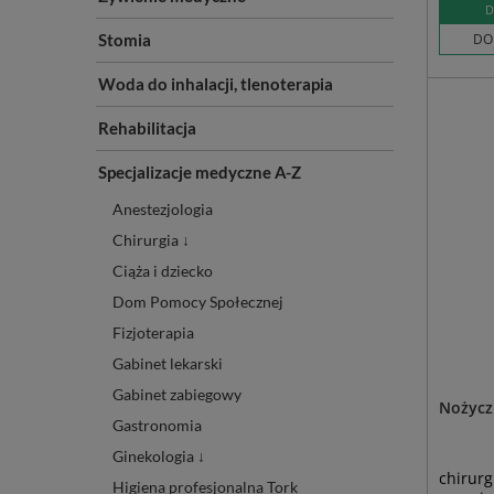
D
Stomia
DO
Woda do inhalacji, tlenoterapia
Rehabilitacja
Specjalizacje medyczne A-Z
Anestezjologia
Chirurgia ↓
Ciąża i dziecko
Dom Pomocy Społecznej
Fizjoterapia
Gabinet lekarski
Gabinet zabiegowy
Nożyczk
Gastronomia
Ginekologia ↓
chirurg
Higiena profesjonalna Tork