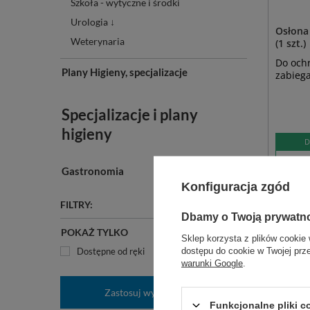
Szkoła - wytyczne i środki
Urologia ↓
Osłona
Weterynaria
(1 szt.)
Do ochr
Plany Higieny, specjalizacje
zabieg
Specjalizacje i plany
higieny
D
DO
Gastronomia
Konfiguracja zgód
FILTRY:
Dbamy o Twoją prywatn
POKAŻ TYLKO
Sklep korzysta z plików cookie 
dostępu do cookie w Twojej prz
Dostępne od ręki
warunki Google
.
Zastosuj wybrane filtry
Funkcjonalne pliki 