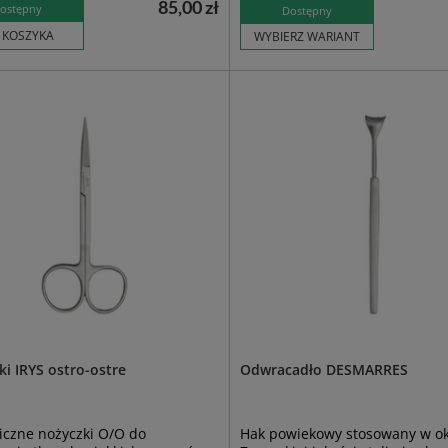
85,00 zł
ostępny
Dostępny
 KOSZYKA
WYBIERZ WARIANT
i IRYS ostro-ostre
Odwracadło DESMARRES
iczne nożyczki O/O do
Hak powiekowy stosowany w oku