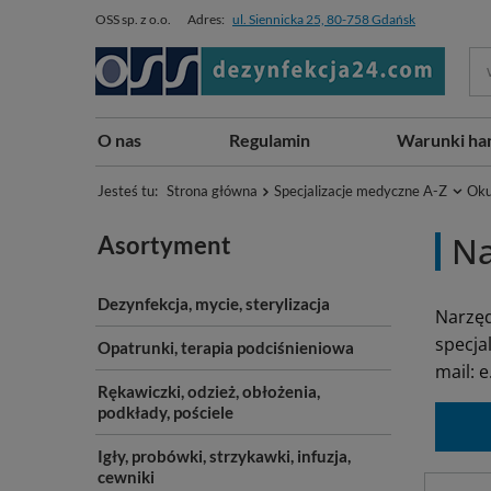
OSS sp. z o.o.
Adres:
ul. Siennicka 25, 80-758 Gdańsk
O nas
Regulamin
Warunki ha
Jesteś tu:
Strona główna
Specjalizacje medyczne A-Z
Oku
Na
Asortyment
Dezynfekcja, mycie, sterylizacja
Narzęd
specja
Opatrunki, terapia podciśnieniowa
mail: 
Rękawiczki, odzież, obłożenia,
podkłady, pościele
Igły, probówki, strzykawki, infuzja,
cewniki