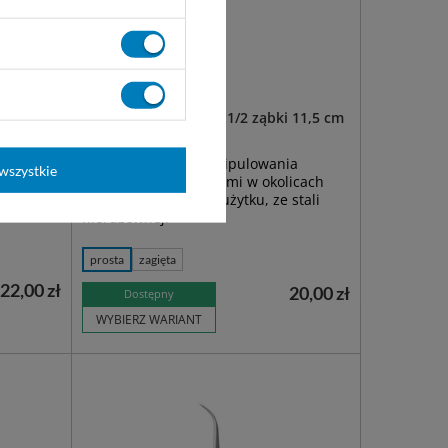
cm -
Pinceta okulistyczna 1/2 ząbki 11,5 cm
- wąska
ia
Pęseta oczna do manipulowania
wszystkie
icach
delikatnymi strukturami w okolicach
stali
oczu. Wielokrotnego użytku, ze stali
nierdzewnej.
prosta
zagięta
22,00 zł
20,00 zł
Dostępny
WYBIERZ WARIANT