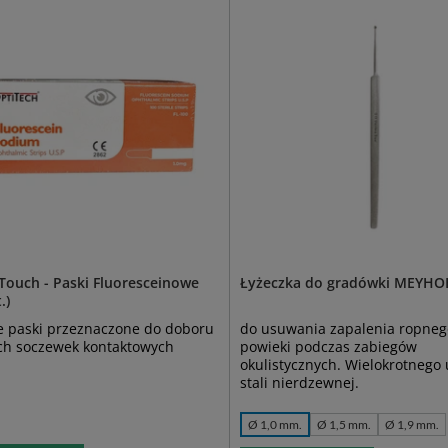
Touch - Paski Fluoresceinowe
Łyżeczka do gradówki MEYHO
.)
e paski przeznaczone do doboru
do usuwania zapalenia ropneg
ch soczewek kontaktowych
powieki podczas zabiegów
okulistycznych. Wielokrotnego 
stali nierdzewnej.
Ø 1,0 mm.
Ø 1,5 mm.
Ø 1,9 mm.