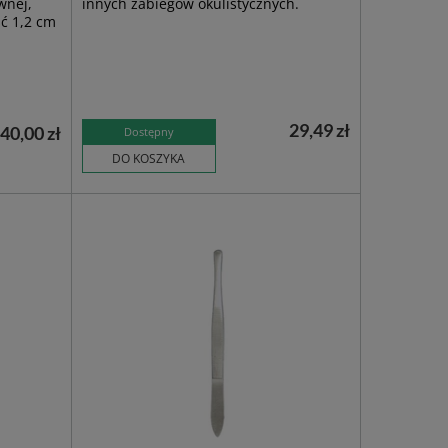
wnej,
innych zabiegów okulistycznych.
ść 1,2 cm
29,49 zł
40,00 zł
Dostępny
DO KOSZYKA