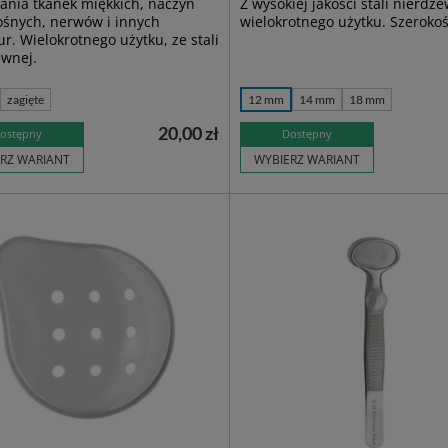
ania tkanek miękkich, naczyń
Z wysokiej jakości stali nierdze
ośnych, nerwów i innych
wielokrotnego użytku. Szeroko
r. Wielokrotnego użytku, ze stali
ewnej.
zagięte
12 mm
14 mm
18 mm
20,00 zł
ostępny
Dostępny
RZ WARIANT
WYBIERZ WARIANT