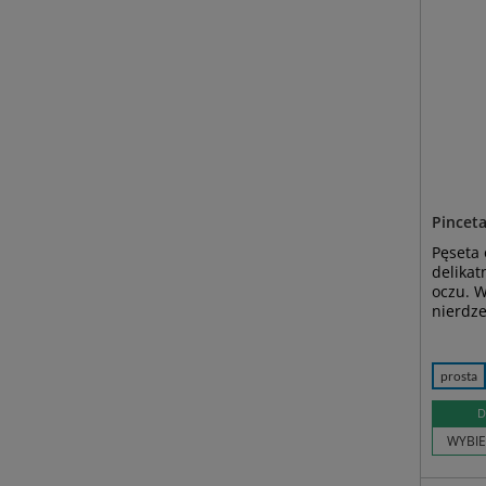
Pinceta
Pęseta
delikat
oczu. W
nierdz
prosta
D
WYBIE