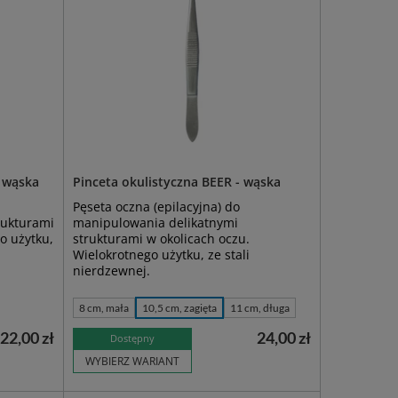
- wąska
Pinceta okulistyczna BEER - wąska
Pęseta oczna (epilacyjna) do
rukturami
manipulowania delikatnymi
o użytku,
strukturami w okolicach oczu.
Wielokrotnego użytku, ze stali
nierdzewnej.
8 cm, mała
10,5 cm, zagięta
11 cm, długa
22,00 zł
24,00 zł
Dostępny
WYBIERZ WARIANT