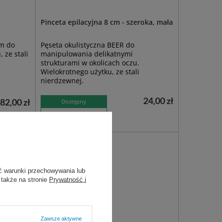
Pinceta epilacyjna 8 cm - szeroka, mała
em do
Pęseta okulistyczna BEER do
 ze stali
manipulowania delikatnymi
strukturami w okolicach oczu.
Wielokrotnego użytku, ze stali
nierdzewnej.
24,00 zł
82,00 zł
Dostępny
DO KOSZYKA
ć warunki przechowywania lub
 także na stronie
Prywatność i
Zawsze aktywne