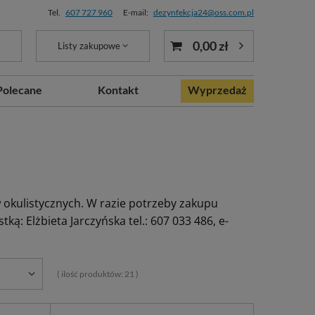
Tel.
607 727 960
E-mail:
dezynfekcja24@oss.com.pl
0,00 zł
Listy zakupowe
Polecane
Kontakt
Wyprzedaż
 okulistycznych. W razie potrzeby zakupu
ą: Elżbieta Jarczyńska tel.: 607 033 486, e-
( ilość produktów:
21
)