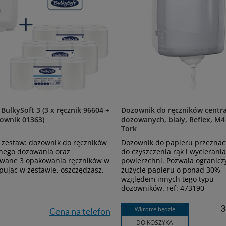
BulkySoft 3 (3 x ręcznik 96604 +
Dozownik do ręczników centra
zownik 01363)
dozowanych, biały, Reflex, M4
Tork
 zestaw: dozownik do ręczników
Dozownik do papieru przezna
lnego dozowania oraz
do czyszczenia rąk i wycierania
wane 3 opakowania ręczników w
powierzchni. Pozwala ogranicz
upując w zestawie, oszczędzasz.
zużycie papieru o ponad 30%
względem innych tego typu
dozowników. ref: 473190
3
Wkrótce będzie
Cena na telefon
DO KOSZYKA