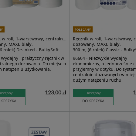
NY
POLECANY
 w roli, 1-warstwowy, centralnie
Ręcznik w roli, 1-warstwowy, c
ny, MAXI, biały,
dozowany, MAXI, biały,
6 rolek) De-inked - BulkySoft
300 m, (6 rolek) Classic - Bulky
 Wydajny i praktyczny ręcznik w
96604 - Niezwykle wydajny i
ntralnego dozowania. Do miejsc o
ekonomiczny, a jednocześnie c
m natężeniu użytkowania.
przyjemny w dotyku. Do syste
centralnie dozowanych w miej
dużym natężeniu ruchu.
123,00 zł
1
ostępny
Dostępny
 KOSZYKA
DO KOSZYKA