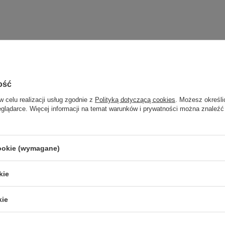
ość
w celu realizacji usług zgodnie z
Polityką dotyczącą cookies
. Możesz określi
eglądarce. Więcej informacji na temat warunków i prywatności można znaleźć
cookie (wymagane)
kie
kie