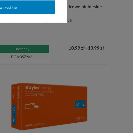
syCARE rękawice nitrylowe bezpudrowe niebieskie
wszystkie
0 szt.)
esterylne, do badań diagnostycznych.
10,99 zł - 13,99 zł
Dostępny
DO KOSZYKA