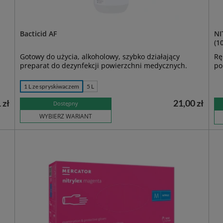
Bacticid AF
NI
(10
Gotowy do użycia, alkoholowy, szybko działający
Rę
preparat do dezynfekcji powierzchni medycznych.
po
1 L ze spryskiwaczem
5 L
 zł
21,00 zł
Dostępny
WYBIERZ WARIANT