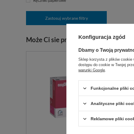
Ręczniki papierowe
Zastosuj wybrane filtry
Konfiguracja zgód
Może Ci sie przydać:
Dbamy o Twoją prywatn
Sklep korzysta z plików cookie 
dostępu do cookie w Twojej prz
warunki Google
.
Funkcjonalne pliki 
Analityczne pliki coo
Reklamowe pliki coo