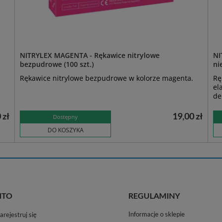
NITRYLEX MAGENTA - Rękawice nitrylowe
NI
bezpudrowe (100 szt.)
ni
Rękawice nitrylowe bezpudrowe w kolorze magenta.
Rę
el
de
 zł
19,00 zł
Dostępny
DO KOSZYKA
NTO
REGULAMINY
Informacje o sklepie
arejestruj się