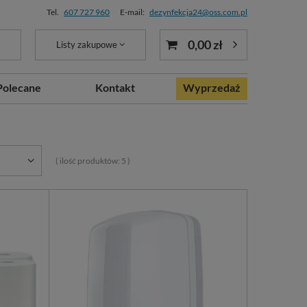
Tel.
607 727 960
E-mail:
dezynfekcja24@oss.com.pl
0,00 zł
Listy zakupowe
Polecane
Kontakt
Wyprzedaż
( ilość produktów:
5
)