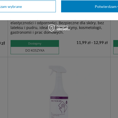
easyCARE FLEX rękawice nitrylowe bezpudrowe
ea
dzam wybrane
Potwierdzam 
kobaltowe (100 szt.)
(10
Jednorazowe rękawice ochronne o wysokiej
ni
elastyczności i odporności. Bezpieczne dla skóry, bez
lateksu i pudru, idealne do medycyny, kosmetologii,
gastronomii i prac domowych.
 zł
11,99 zł - 12,99 zł
Dostępny
DO KOSZYKA