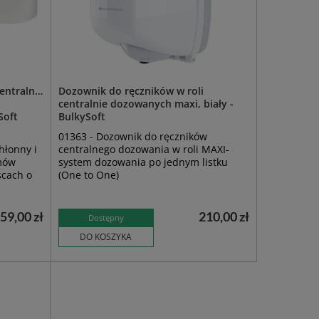
entralnie
Dozownik do ręczników w roli
centralnie dozowanych maxi, biały -
Soft
BulkySoft
01363 - Dozownik do ręczników
hłonny i
centralnego dozowania w roli MAXI-
mów
system dozowania po jednym listku
scach o
(One to One)
59,00 zł
210,00 zł
Dostępny
DO KOSZYKA