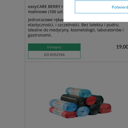
easyCARE BERRY rękawice nitrylowe bezpudrowe
Potwier
malinowe (100 szt.)
Jednorazowe rękawice ochronne o wysokiej
elastyczności, i szczelności. Bez lateksu i pudru.
Idealne do medycyny, kosmetologii, laboratoriów i
gastronomii.
19,00
Dostępny
DO KOSZYKA