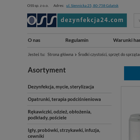
OSS sp. z o.o.
Adres:
ul. Siennicka 25, 80-758 Gdańsk
O nas
Regulamin
Warunki ha
Jesteś tu:
Strona główna
Środki czystości, sprzęt do sprząta
Asortyment
Dezynfekcja, mycie, sterylizacja
Opatrunki, terapia podciśnieniowa
Rękawiczki, odzież, obłożenia,
podkłady, pościele
Igły, probówki, strzykawki, infuzja,
cewniki