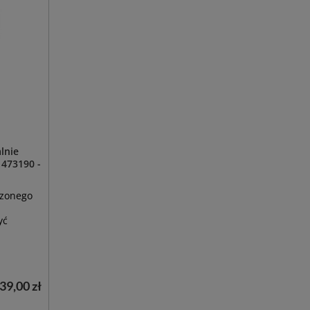
lnie
 473190 -
czonego
yć
39,00 zł