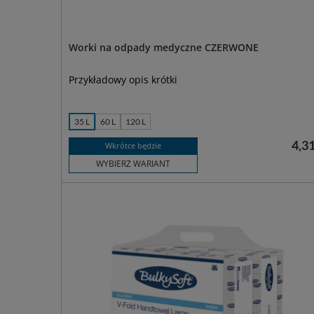
Worki na odpady medyczne CZERWONE
Przykładowy opis krótki
35 L
60 L
120 L
4,31
Wkrótce będzie
WYBIERZ WARIANT