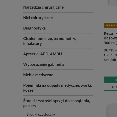
Narzędzia chirurgiczne
Nici chirurgiczne
POLECA
Diagnostyka
Ręcznik
dozowa
Ciśnieniomierze, termometry,
300 m (
inhalatory
96719 -
Apteczki, AED, AMBU
roli ce
średni
Wyposażenie gabinetu
Meble medyczne
D
Pojemniki na odpady medyczne, worki,
DO
kosze
Środki czystości, sprzęt do sprzątania,
papiery
Środki czystości ▸