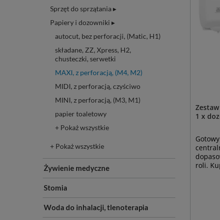
Sprzęt do sprzątania ▸
Papiery i dozowniki ▸
autocut, bez perforacji, (Matic, H1)
składane, ZZ, Xpress, H2,
chusteczki, serwetki
MAXI, z perforacją, (M4, M2)
MIDI, z perforacją, czyściwo
MINI, z perforacją, (M3, M1)
Zestaw 
papier toaletowy
1 x do
+ Pokaż wszystkie
Gotowy
+ Pokaż wszystkie
centra
dopaso
roli. K
Żywienie medyczne
Stomia
Woda do inhalacji, tlenoterapia