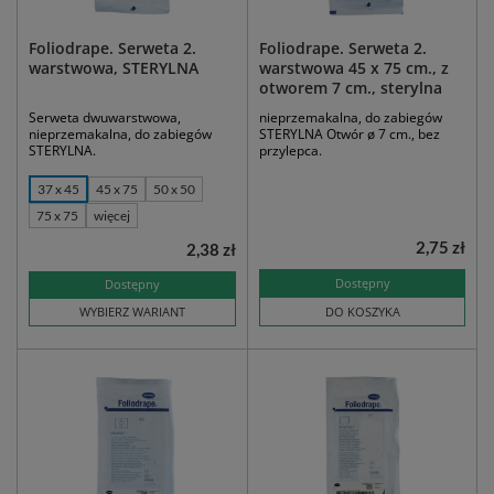
Foliodrape. Serweta 2.
Foliodrape. Serweta 2.
warstwowa, STERYLNA
warstwowa 45 x 75 cm., z
otworem 7 cm., sterylna
Serweta dwuwarstwowa,
nieprzemakalna, do zabiegów
nieprzemakalna, do zabiegów
STERYLNA Otwór ø 7 cm., bez
STERYLNA.
przylepca.
37 x 45
45 x 75
50 x 50
75 x 75
więcej
2,75 zł
2,38 zł
Dostępny
Dostępny
WYBIERZ WARIANT
DO KOSZYKA