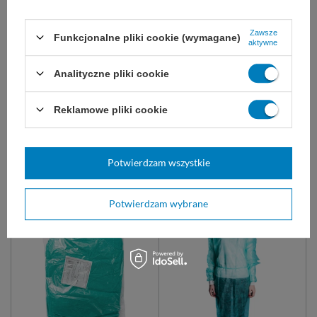
Zawsze
Funkcjonalne pliki cookie (wymagane)
aktywne
Fartuch chirurgiczny
Fartuch foliowy przedni
sterylny EC (1 szt.)
160 cm gruby (1,5) - 1 szt.
Analityczne pliki cookie
Fartuch chirurgiczny z
Fartuch foliowy przedni, wiązany
elastycznym mankietem sterylny.
z tyłu, wykonany z grubej folii.
Reklamowe pliki cookie
Dostępne rozmiary: S, M, L, XL,
Rozmiar uniwersalny. Możliwość
XXL
docięcia.
12,50 zł
8,61 zł
Potwierdzam wszystkie
Dostępny
Dostępny
DO KOSZYKA
DO KOSZYKA
Potwierdzam wybrane