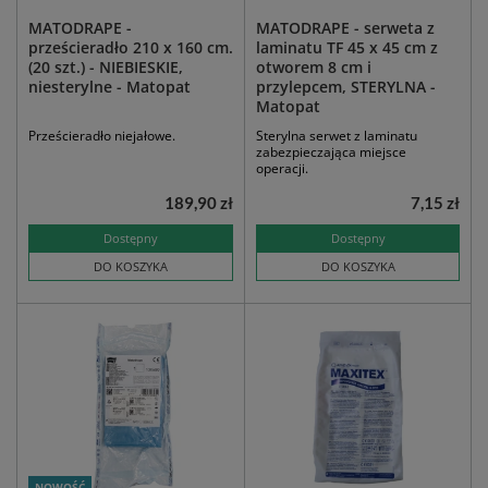
MATODRAPE -
MATODRAPE - serweta z
prześcieradło 210 x 160 cm.
laminatu TF 45 x 45 cm z
(20 szt.) - NIEBIESKIE,
otworem 8 cm i
niesterylne - Matopat
przylepcem, STERYLNA -
Matopat
Prześcieradło niejałowe.
Sterylna serwet z laminatu
zabezpieczająca miejsce
operacji.
189,90 zł
7,15 zł
Dostępny
Dostępny
DO KOSZYKA
DO KOSZYKA
NOWOŚĆ