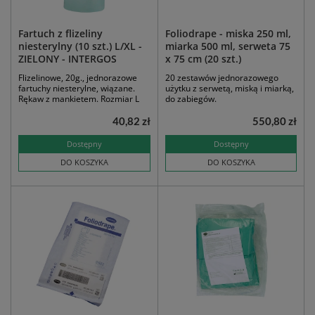
Fartuch z flizeliny
Foliodrape - miska 250 ml,
niesterylny (10 szt.) L/XL -
miarka 500 ml, serweta 75
ZIELONY - INTERGOS
x 75 cm (20 szt.)
Flizelinowe, 20g., jednorazowe
20 zestawów jednorazowego
fartuchy niesterylne, wiązane.
użytku z serwetą, miską i miarką,
Rękaw z mankietem. Rozmiar L
do zabiegów.
40,82 zł
550,80 zł
Dostępny
Dostępny
DO KOSZYKA
DO KOSZYKA