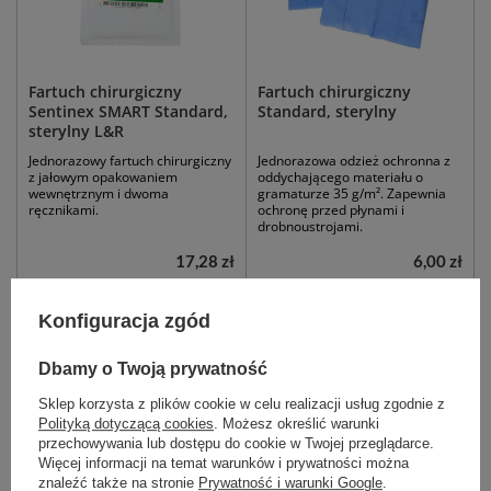
Fartuch chirurgiczny
Fartuch chirurgiczny
Sentinex SMART Standard,
Standard, sterylny
sterylny L&R
Jednorazowy fartuch chirurgiczny
Jednorazowa odzież ochronna z
z jałowym opakowaniem
oddychającego materiału o
wewnętrznym i dwoma
gramaturze 35 g/m². Zapewnia
ręcznikami.
ochronę przed płynami i
drobnoustrojami.
17,28 zł
6,00 zł
Dostępny
Dostępny
Konfiguracja zgód
DO KOSZYKA
DO KOSZYKA
Dbamy o Twoją prywatność
Sklep korzysta z plików cookie w celu realizacji usług zgodnie z
Polityką dotyczącą cookies
. Możesz określić warunki
przechowywania lub dostępu do cookie w Twojej przeglądarce.
Więcej informacji na temat warunków i prywatności można
znaleźć także na stronie
Prywatność i warunki Google
.