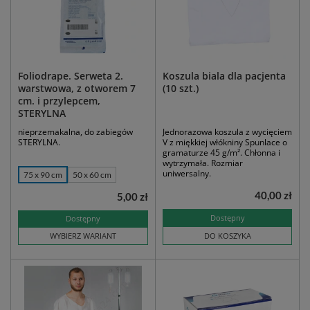
Foliodrape. Serweta 2.
Koszula biala dla pacjenta
warstwowa, z otworem 7
(10 szt.)
cm. i przylepcem,
STERYLNA
nieprzemakalna, do zabiegów
Jednorazowa koszula z wycięciem
STERYLNA.
V z miękkiej włókniny Spunlace o
gramaturze 45 g/m². Chłonna i
wytrzymała. Rozmiar
uniwersalny.
75 x 90 cm
50 x 60 cm
40,00 zł
5,00 zł
Dostępny
Dostępny
WYBIERZ WARIANT
DO KOSZYKA