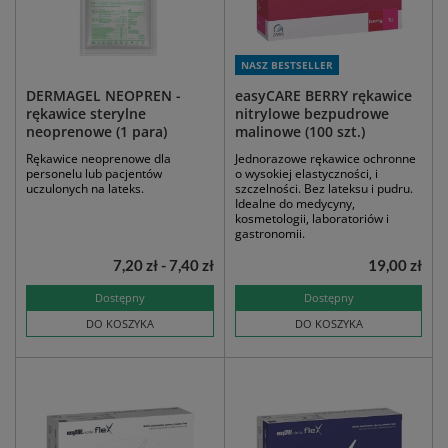
NASZ BESTSELLER
DERMAGEL NEOPREN -
easyCARE BERRY rękawice
rękawice sterylne
nitrylowe bezpudrowe
neoprenowe (1 para)
malinowe (100 szt.)
Rękawice neoprenowe dla
Jednorazowe rękawice ochronne
personelu lub pacjentów
o wysokiej elastyczności, i
uczulonych na lateks.
szczelności. Bez lateksu i pudru.
Idealne do medycyny,
kosmetologii, laboratoriów i
gastronomii.
7,20 zł - 7,40 zł
19,00 zł
Dostępny
Dostępny
DO KOSZYKA
DO KOSZYKA