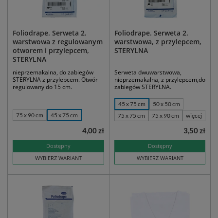
Foliodrape. Serweta 2.
Foliodrape. Serweta 2.
warstwowa z regulowanym
warstwowa, z przylepcem,
otworem i przylepcem,
STERYLNA
STERYLNA
nieprzemakalna, do zabiegów
Serweta dwuwarstwowa,
STERYLNA z przylepcem. Otwór
nieprzemakalna, z przylepcem,do
regulowany do 15 cm.
zabiegów STERYLNA.
45 x 75 cm
50 x 50 cm
75 x 90 cm
45 x 75 cm
75 x 75 cm
75 x 90 cm
więcej
4,00 zł
3,50 zł
Dostępny
Dostępny
WYBIERZ WARIANT
WYBIERZ WARIANT