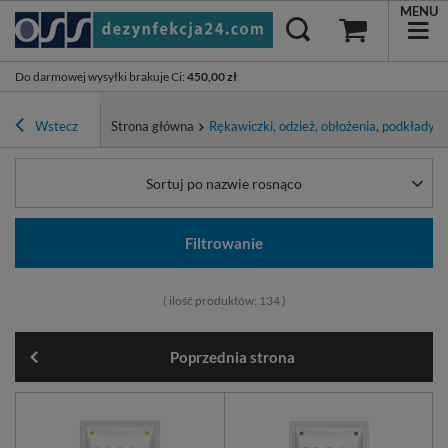
MENU
Do darmowej wysyłki brakuje Ci
:
450,00 zł
Wstecz
Strona główna
Rękawiczki, odzież, obłożenia, podkłady, p
Sortuj po nazwie rosnąco
Filtrowanie
( ilość produktów:
134
)
Poprzednia strona