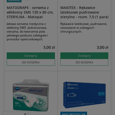
MATODRAPE - serweta z
MAXITEX - Rękawice
włókniny SMS 130 x 80 cm,
lateksowe pudrowane
STERYLNA - Matopat
sterylne - rozm. 7,0 (1 para)
Jałowa serweta medyczna z
Rękawice lateksowe, pudrowane,
włókniny SMS. Jednorazowa,
stosowane w zabiegach
sterylna, do tworzenia pola
chirurgicznych.
jałowego podczas zabiegów i
procedur opatrunkowych.
5,00 zł
3,00 zł
Dostępny
Dostępny
DO KOSZYKA
DO KOSZYKA
NASZ BESTSELLER