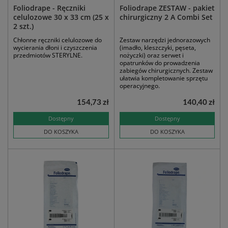
Foliodrape - Ręczniki
Foliodrape ZESTAW - pakiet
celulozowe 30 x 33 cm (25 x
chirurgiczny 2 A Combi Set
2 szt.)
Chłonne ręczniki celulozowe do
Zestaw narzędzi jednorazowych
wycierania dłoni i czyszczenia
(imadło, kleszczyki, pęseta,
przedmiotów STERYLNE.
nożyczki) oraz serwet i
opatrunków do prowadzenia
zabiegów chirurgicznych. Zestaw
ułatwia kompletowanie sprzętu
operacyjnego.
154,73 zł
140,40 zł
Dostępny
Dostępny
DO KOSZYKA
DO KOSZYKA