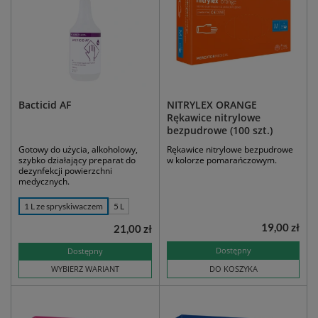
Bacticid AF
NITRYLEX ORANGE
Rękawice nitrylowe
bezpudrowe (100 szt.)
Gotowy do użycia, alkoholowy,
Rękawice nitrylowe bezpudrowe
szybko działający preparat do
w kolorze pomarańczowym.
dezynfekcji powierzchni
medycznych.
1 L ze spryskiwaczem
5 L
19,00 zł
21,00 zł
Dostępny
Dostępny
WYBIERZ WARIANT
DO KOSZYKA