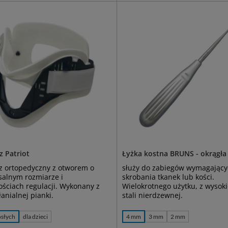
z Patriot
Łyżka kostna BRUNS - okrągła
z ortopedyczny z otworem o
służy do zabiegów wymagając
salnym rozmiarze i
skrobania tkanek lub kości.
ściach regulacji. Wykonany z
Wielokrotnego użytku, z wysokie
anialnej pianki.
stali nierdzewnej.
osłych
dla dzieci
4 mm
3 mm
2 mm