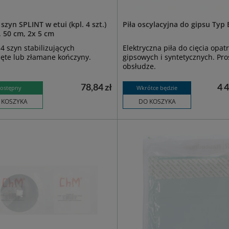
szyn SPLINT w etui (kpl. 4 szt.)
Piła oscylacyjna do gipsu Typ
 50 cm, 2x 5 cm
4 szyn stabilizujących
Elektryczna piła do cięcia opa
ęte lub złamane kończyny.
gipsowych i syntetycznych. Pro
obsłudze.
78,84 zł
4 4
ostępny
Wkrótce będzie
 KOSZYKA
DO KOSZYKA