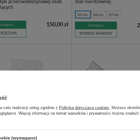
ktyki przeciwodleżynowej osób
stali nierdzewnej.
eżących.
23 cm.
26 cm.
37 cm.
150,00 zł
2
ostępny
Dostępny
 KOSZYKA
WYBIERZ WARIANT
ość
w celu realizacji usług zgodnie z
Polityką dotyczącą cookies
. Możesz określi
eglądarce. Więcej informacji na temat warunków i prywatności można znaleźć
 do drutu 13 cm
Szyna Kramera
cookie (wymagane)