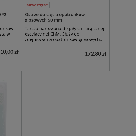
NIEDOSTĘPNY
 EP2
Ostrze do cięcia opatrunków
gipsowych 50 mm
trunków
Tarcza hartowana do piły chirurgicznej
sta w
oscylacyjnej ChM. Służy do
zdejmowania opatrunków gipsowych..
10,00 zł
172,80 zł