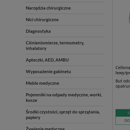
Narzędzia chirurgiczne
Nici chirurgiczne
Diagnostyka
Ciśnieniomierze, termometry,
inhalatory
Apteczki, AED, AMBU
Cellona
Wyposażenie gabinetu
lewy/pr
But odc
Meble medyczne
opatrun
Pojemniki na odpady medyczne, worki,
kosze
Środki czystości, sprzęt do sprzątania,
D
papiery
DO
Żywienie medyczne