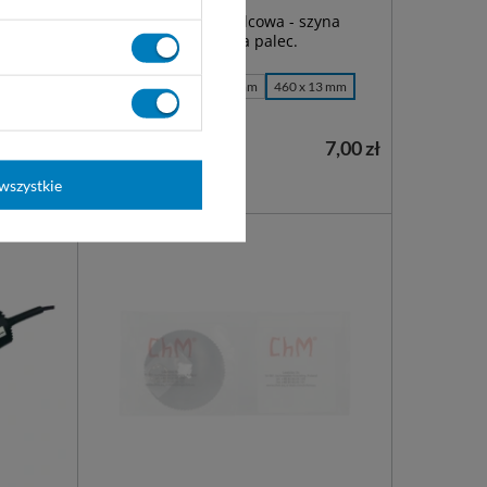
iania
Aluminiowa szyna palcowa - szyna
Zimmera stabilizująca palec.
x 100 mm.
200 x 15 mm
500 x 20 mm
460 x 13 mm
460 x 18 mm
więcej
23,30 zł
7,00 zł
Dostępny
WYBIERZ WARIANT
wszystkie