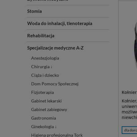
Stomia
Woda do inhalacji, tlenoterapia
Rehabilitacja
Specjalizacje medyczne A-Z
Anestezjologia
Chirurgia ↓
Ciąża i dziecko
Dom Pomocy Społecznej
Kołnier
Fizjoterapia
Kołnier
Gabinet lekarski
uniwer
Gabinet zabiegowy
możliwo
niewchł
Gastronomia
Ginekologia ↓
dla dor
Higiena profesjonalna Tork