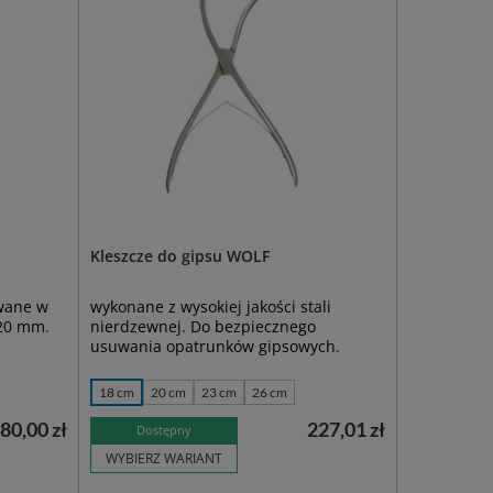
Kleszcze do gipsu WOLF
owane w
wykonane z wysokiej jakości stali
220 mm.
nierdzewnej. Do bezpiecznego
usuwania opatrunków gipsowych.
18 cm
20 cm
23 cm
26 cm
80,00 zł
227,01 zł
Dostępny
WYBIERZ WARIANT