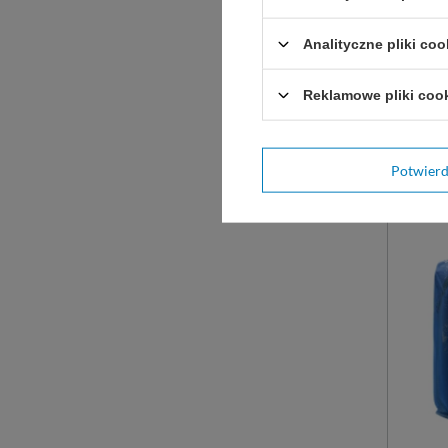
Rączka
kaniulo
Analityczne pliki coo
4,5 mm
Reklamowe pliki coo
D
DO
Potwier