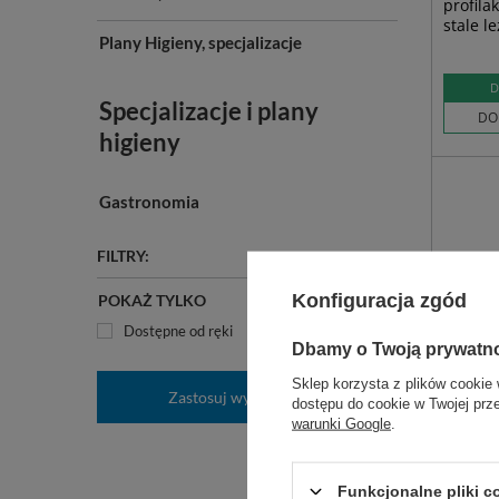
profila
stale l
Plany Higieny, specjalizacje
D
Specjalizacje i plany
DO
higieny
Gastronomia
FILTRY:
Konfiguracja zgód
POKAŻ TYLKO
Dostępne od ręki
Dbamy o Twoją prywatn
Sklep korzysta z plików cookie 
Zastosuj wybrane filtry
dostępu do cookie w Twojej prz
warunki Google
.
Rączka
Funkcjonalne pliki 