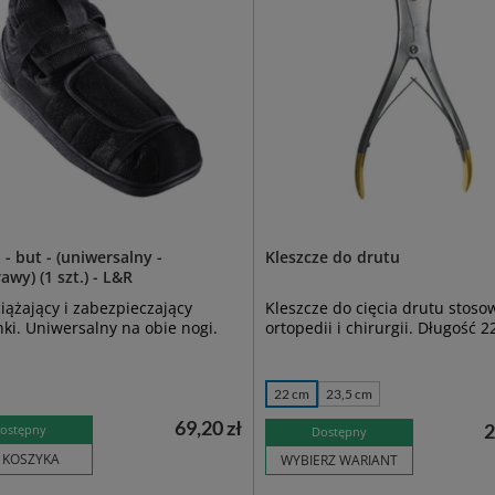
 - but - (uniwersalny -
Kleszcze do drutu
awy) (1 szt.) - L&R
iążający i zabezpieczający
Kleszcze do cięcia drutu stos
ki. Uniwersalny na obie nogi.
ortopedii i chirurgii. Długość 
22 cm
23,5 cm
69,20 zł
2
ostępny
Dostępny
 KOSZYKA
WYBIERZ WARIANT