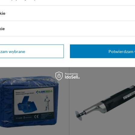
 z uchwytem trójszczękowym,
Szyna Kramera do unierucham
wana. Do drutów o średnicy ≤ Ø
złamanych kończyn.
kie
600 x 50 mm.
500 x 70 mm
1500 
kie
1000 x 100 mm
297,00 zł
ostępny
Dostępny
 KOSZYKA
WYBIERZ WARIANT
dzam wybrane
Potwierdzam 