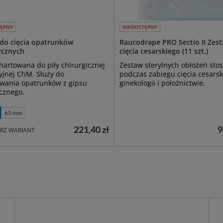
TĘPNY
NIEDOSTĘPNY
 do cięcia opatrunków
Raucodrape PRO Sectio II Zes
ycznych
cięcia cesarskiego (11 szt.)
hartowana do piły chirurgicznej
Zestaw sterylnych obłożeń st
yjnej ChM. Służy do
podczas zabiegu cięcia cesars
wania opatrunków z gipsu
ginekologii i położnictwie.
cznego.
65 mm
221,40 zł
9
RZ WARIANT