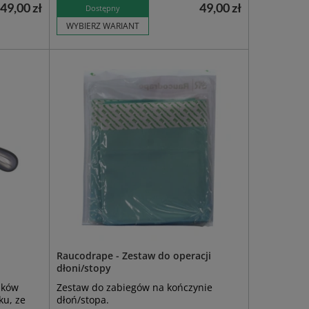
49,00 zł
49,00 zł
Dostępny
WYBIERZ WARIANT
Raucodrape - Zestaw do operacji
dłoni/stopy
nków
Zestaw do zabiegów na kończynie
ku, ze
dłoń/stopa.