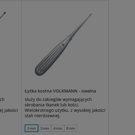
Łyżka kostna VOLKMANN - owalna
ych
służy do zabiegów wymagających
skrobania tkanek lub kości.
j jakości
Wielokrotnego użytku, z wysokiej jakości
stali nierdzewnej.
2 mm
3 mm
4 mm
8 mm