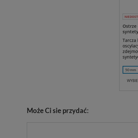
NIEDOS
Ostrze
syntet
Tarcza 
oscylac
zdejmo
syntety
50 mm
WYBIE
Może Ci sie przydać: