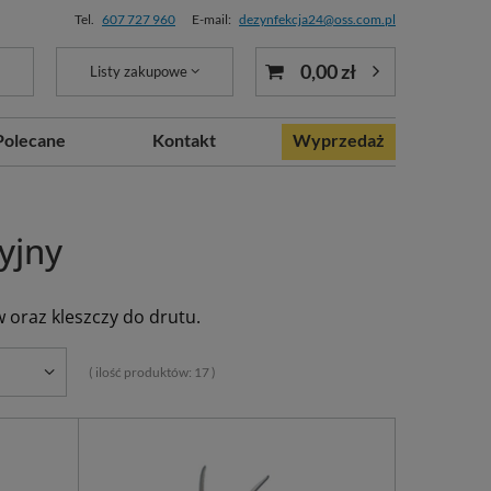
Tel.
607 727 960
E-mail:
dezynfekcja24@oss.com.pl
0,00 zł
Listy zakupowe
Polecane
Kontakt
Wyprzedaż
yjny
w oraz kleszczy do drutu.
( ilość produktów:
17
)