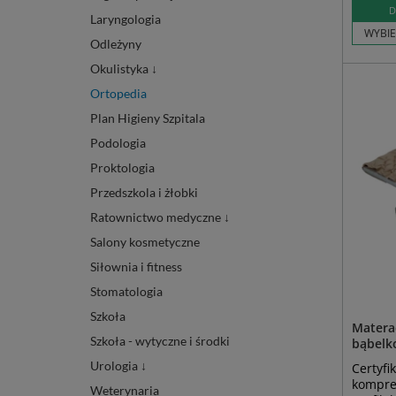
D
Laryngologia
WYBIE
Odleżyny
Okulistyka ↓
Ortopedia
Plan Higieny Szpitala
Podologia
Proktologia
Przedszkola i żłobki
Ratownictwo medyczne ↓
Salony kosmetyczne
Siłownia i fitness
Stomatologia
Szkoła
Matera
Szkoła - wytyczne i środki
bąbelk
Urologia ↓
Certyf
kompre
Weterynaria