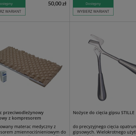
50,00 zł
ostępny
Dostępny
RZ WARIANT
WYBIERZ WARIANT
c przeciwodleżynowy
Nożyce do cięcia gipsu STILLE
owy z kompresorem
ikowany materac medyczny z
do precyzyjnego cięcia opatru
sorem zmiennociśnieniowym do
gipsowych. Wielokrotnego użyt