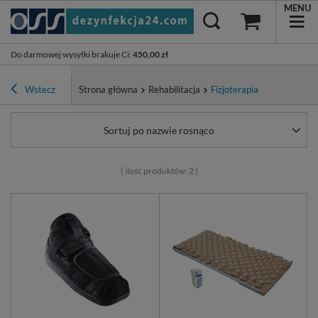
MENU
Do darmowej wysyłki brakuje Ci
:
450,00 zł
Wstecz
Strona główna
Rehabilitacja
Fizjoterapia
Sortuj po nazwie rosnąco
( ilość produktów:
2
)