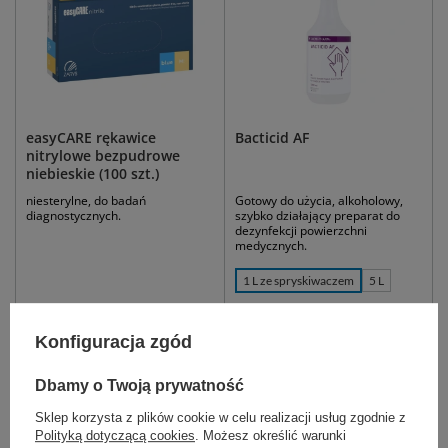
easyCARE rękawice
Bacticid AF
nitrylowe bezpudrowe
niebieskie (100 szt.)
niesterylne, do badań
Gotowy do użycia, alkoholowy,
diagnostycznych.
szybko działający preparat do
dezynfekcji powierzchni
medycznych.
1 L ze spryskiwaczem
5 L
10,99 zł - 13,99 zł
21,00 zł
Konfiguracja zgód
Dostępny
Dostępny
DO KOSZYKA
WYBIERZ WARIANT
Dbamy o Twoją prywatność
Sklep korzysta z plików cookie w celu realizacji usług zgodnie z
Polityką dotyczącą cookies
. Możesz określić warunki