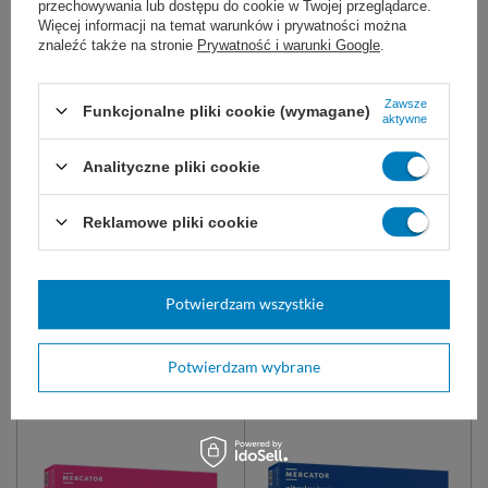
przechowywania lub dostępu do cookie w Twojej przeglądarce.
Więcej informacji na temat warunków i prywatności można
znaleźć także na stronie
Prywatność i warunki Google
.
Zawsze
Funkcjonalne pliki cookie (wymagane)
aktywne
NITRYLEX ORANGE
Ręcznik V-Fold, biały 24 x
Analityczne pliki cookie
Rękawice nitrylowe
21 cm
bezpudrowe (100 szt.)
(3000 szt.) Classic -
BulkySoft
Reklamowe pliki cookie
Rękawice nitrylowe bezpudrowe
Miękki ręcznik składany typu ZZ
w kolorze pomarańczowym.
(zwany też V-Fold). Dobrze
chłonie wilgoć z dłoni. 2-
warstwowy, biały.
Potwierdzam wszystkie
19,00 zł
92,00 zł
Dostępny
Dostępny
Potwierdzam wybrane
DO KOSZYKA
DO KOSZYKA