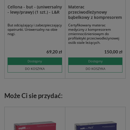
Cellona - but - (uniwersalny
Materac
- lewy/prawy) (1 szt.) - L&R
przeciwodleżynowy
bąbelkowy z kompresorem
But odciążający i zabezpieczający
Certyfikowany materac
opatrunki. Uniwersalny na obie
medyczny z kompresorem
nogi.
zmiennociśnieniowym do
profilaktyki przeciwodleżynowej
osób stale leżących.
69,20 zł
150,00 zł
Dostępny
Dostępny
DO KOSZYKA
DO KOSZYKA
Może Ci sie przydać: