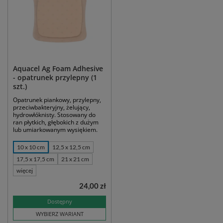
Aquacel Ag Foam Adhesive
- opatrunek przylepny (1
szt.)
Opatrunek piankowy, przylepny,
przeciwbakteryjny, żelujący,
hydrowłóknisty. Stosowany do
ran płytkich, głębokich z dużym
lub umiarkowanym wysiękiem.
10 x 10 cm
12,5 x 12,5 cm
17,5 x 17,5 cm
21 x 21 cm
więcej
24,00 zł
Dostępny
WYBIERZ WARIANT