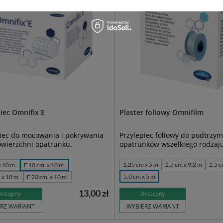
iec Omnifix E
Plaster foliowy Omnifilm
piec do mocowania i pokrywania
Przylepiec foliowy do podtrzy
owierzchni opatrunku.
opatrunków wszel­kiego rodzaj
1,25 cm x 5 m
2,5 cm x 9,2 m
2,5 c
x 10 m.
E 10 cm. x 10 m.
5,0 cm x 5 m
 x 10 m.
E 20 cm. x 10 m.
13,00 zł
ostępny
Dostępny
RZ WARIANT
WYBIERZ WARIANT