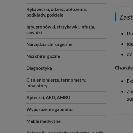
Rękawiczki, odzież, obłożenia,
podkłady, pościele
Zast
Igły, probówki, strzykawki, infuzja,
cewniki
Do
id
Narzędzia chirurgiczne
do
Nici chirurgiczne
Charak
Diagnostyka
Ciśnieniomierze, termometry,
Ek
inhalatory
Za
Apteczki, AED, AMBU
su
Wyposażenie gabinetu
Meble medyczne