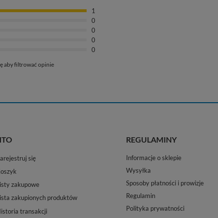
1
0
0
0
0
ę aby filtrować opinie
NTO
REGULAMINY
Informacje o sklepie
arejestruj się
Wysyłka
oszyk
Sposoby płatności i prowizje
isty zakupowe
Regulamin
ista zakupionych produktów
Polityka prywatności
istoria transakcji