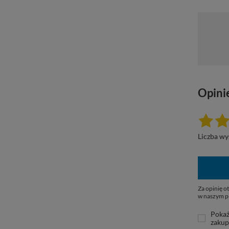
Opinie
Liczba wy
Za opinię 
w naszym p
Pokaż
zaku