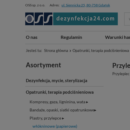
OSS sp. z o.o.
Adres:
ul. Siennicka 25, 80-758 Gdańsk
O nas
Regulamin
Warunki ha
Jesteś tu:
Strona główna
Opatrunki, terapia podciśnieniowa
Asortyment
Przyl
Przylepiec
Dezynfekcja, mycie, sterylizacja
Opatrunki, terapia podciśnieniowa
Kompresy, gaza, ligninina, wata ▸
Bandaże, opaski, siatki opatrunkowe▸
Plastry, przylepce ▸
włókninowe (papierowe)