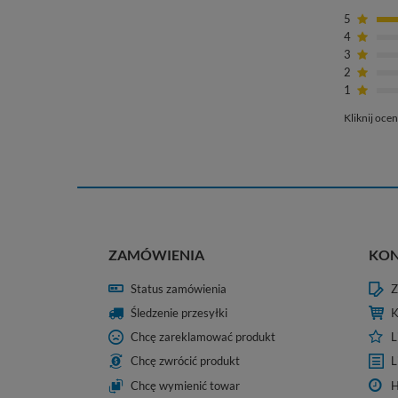
5
4
3
2
1
Kliknij ocen
ZAMÓWIENIA
KO
Status zamówienia
Z
Śledzenie przesyłki
K
Chcę zareklamować produkt
L
Chcę zwrócić produkt
L
Chcę wymienić towar
H