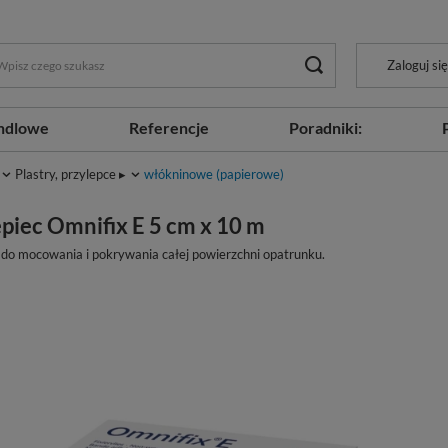
Zaloguj się
ndlowe
Referencje
Poradniki:
Plastry, przylepce ▸
włókninowe (papierowe)
epiec Omnifix E 5 cm x 10 m
 do mocowania i pokrywania całej powierzchni opatrunku.