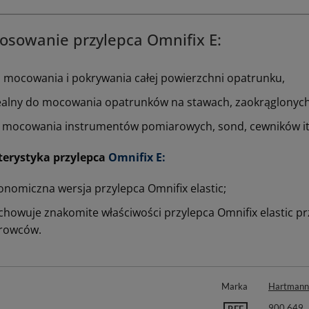
osowanie przylepca Omnifix E:
 mocowania i pokrywania całej powierzchni opatrunku,
ealny do mocowania opatrunków na stawach, zaokrąglonych i
 mocowania instrumen­tów pomiarowych, sond, cewników it
terystyka
przylepca
Omnifix E:
onomiczna wersja przylepca Omnifix elastic;
chowuje znakomite właściwości przylepca Omnifix elastic p
rowców.
Marka
Hartmann
900 649
REF