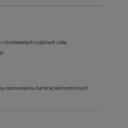
 stożkowatych częś­ciach ciała,
p.
rzy zastosowaniu bardziej ekonomicznych