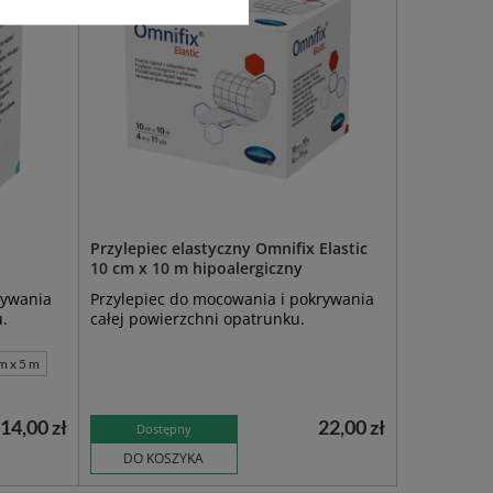
Przylepiec elastyczny Omnifix Elastic
10 cm x 10 m hipoalergiczny
mywania
Przylepiec do mocowania i pokrywania
u.
całej powierzchni opatrunku.
m x 5 m
14,00 zł
22,00 zł
Dostępny
DO KOSZYKA