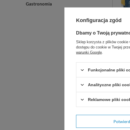
Gastronomia
Konfiguracja zgód
easyCA
Dbamy o Twoją prywatn
bezpudr
Sklep korzysta z plików cookie 
niester
dostępu do cookie w Twojej prz
warunki Google
.
D
Funkcjonalne pliki 
DO
Analityczne pliki coo
Zobac
Reklamowe pliki coo
Potwier