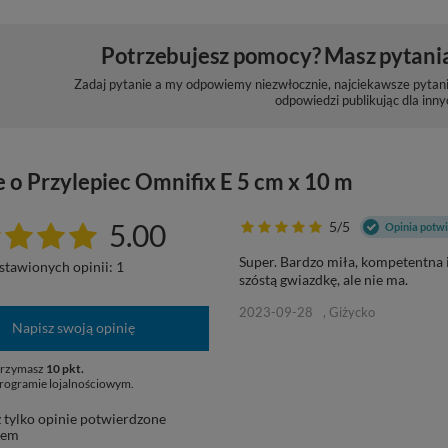
Potrzebujesz pomocy? Masz pytani
Zadaj pytanie a my odpowiemy niezwłocznie, najciekawsze pytani
odpowiedzi publikując dla inny
 o Przylepiec Omnifix E 5 cm x 10 m
5.00
5/5
Opinia potw
Super. Bardzo miła, kompetentna
stawionych opinii: 1
szóstą gwiazdkę, ale nie ma.
2023-09-28
, Giżycko
Napisz swoją opinię
otrzymasz
10 pkt.
rogramie lojalnościowym.
 tylko opinie potwierdzone
pem