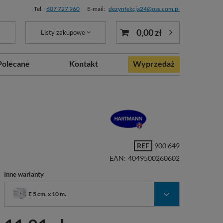
Tel.
607 727 960
E-mail:
dezynfekcja24@oss.com.pl
0,00 zł
Listy zakupowe
Polecane
Kontakt
Wyprzedaż
REF
900 649
EAN:
4049500260602
Inne warianty
E 5 cm. x 10 m.