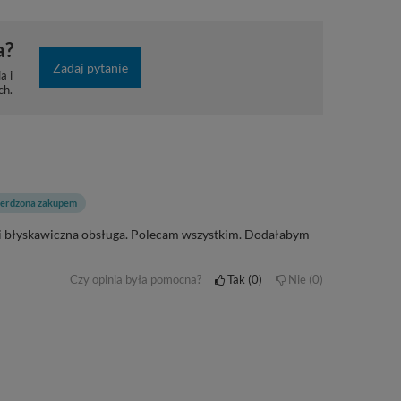
a?
Zadaj pytanie
a i
ch.
ierdzona zakupem
 i błyskawiczna obsługa. Polecam wszystkim. Dodałabym
Czy opinia była pomocna?
Tak
0
Nie
0