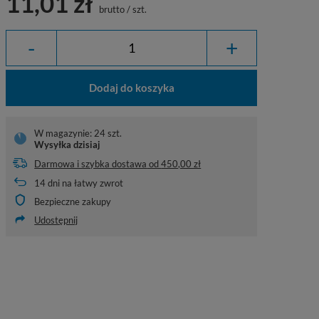
11,01 zł
brutto
/
szt.
-
+
Dodaj do koszyka
W magazynie: 24 szt.
Wysyłka
dzisiaj
Darmowa i szybka dostawa
od
450,00 zł
14
dni na łatwy zwrot
Bezpieczne zakupy
Udostępnij