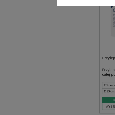
Przylep
Przyle
całej p
E 5 cm. 
E 15 cm.
D
WYBIE