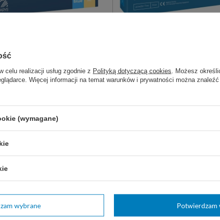
RE rękawice nitrylowe
NITRYLEX CLASSIC - Rękawice 
ość
owe niebieskie (100 szt.)
bezpudrowe (100 szt.)
w celu realizacji usług zgodnie z
Polityką dotyczącą cookies
. Możesz określi
ylne, do badań diagnostycznych.
Syntetyczne, nitrylowe rękawic
eglądarce. Więcej informacji na temat warunków i prywatności można znaleźć
bezpudrowe są zalecane dla o
uczulonych na lateks.
10,99 zł - 13,99 zł
12,99 zł 
ostępny
Dostępny
cookie (wymagane)
 KOSZYKA
DO KOSZYKA
kie
z także:
kie
dzam wybrane
Potwierdzam 