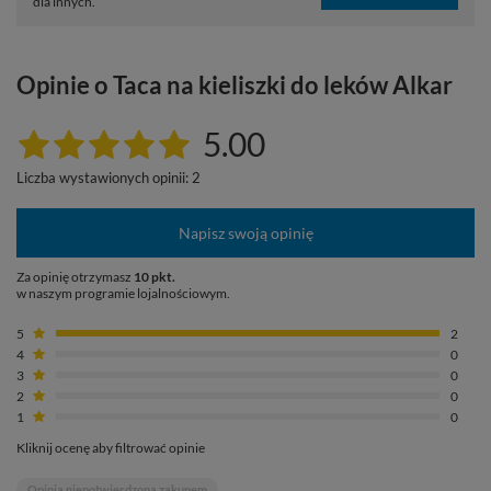
dla innych.
Opinie o Taca na kieliszki do leków Alkar
5.00
Liczba wystawionych opinii: 2
Napisz swoją opinię
Za opinię otrzymasz
10 pkt.
w naszym programie lojalnościowym.
5
2
4
0
3
0
2
0
1
0
Kliknij ocenę aby filtrować opinie
Opinia niepotwierdzona zakupem