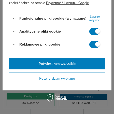
znaleźć także na stronie
Prywatność i warunki Google
.
Zawsze
Funkcjonalne pliki cookie (wymagane)
aktywne
Analityczne pliki cookie
Reklamowe pliki cookie
easyCARE BERRY rękawice
Worek na zwłoki zamykany
nitrylowe bezpudrowe
na zamek
malinowe (100 szt.)
Jednorazowe rękawice ochronne
Wytrzymały czarny worek na
Potwierdzam wszystkie
o wysokiej elastyczności, i
zwłoki. Zamykany na zamek.
szczelności. Bez lateksu i pudru.
Idealne do medycyny,
kosmetologii, laboratoriów i
Potwierdzam wybrane
gastronomii.
czarny
biały
19,00 zł
26,00 zł
Dostępny
Wkrótce będzie
DO KOSZYKA
WYBIERZ WARIANT