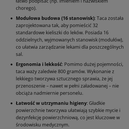
łatwo podpisać (np. imieniem i nazwiskiem
chorego).
Modułowa budowa (16 stanowisk)
: Taca została
zaprojektowana tak, aby pomieścić 32
standardowe kieliszki do leków. Posiada 16
oddzielnych, wyjmowanych stanowisk (modułów),
co ułatwia zarządzanie lekami dla poszczególnych
sal.
Ergonomia i lekkość
: Pomimo dużej pojemności,
taca waży zaledwie 800 gramów. Wykonanie z
lekkiego tworzywa sztucznego sprawia, że jej
przenoszenie – nawet w pełni załadowanej – nie
obciąża nadmiernie personelu.
Łatwość w utrzymaniu higieny
: Gładkie
powierzchnie tworzywa ułatwiają szybkie mycie i
dezynfekcję powierzchniową, co jest kluczowe w
środowisku medycznym.