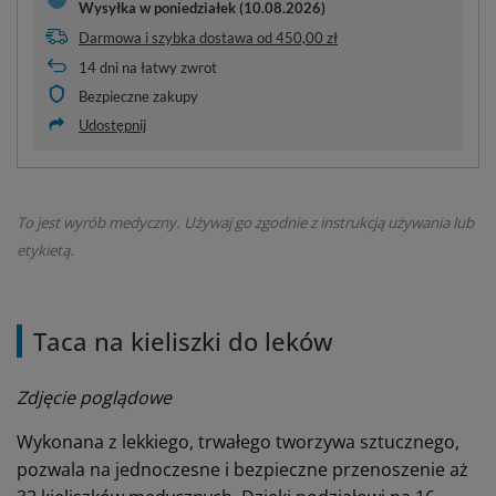
Wysyłka
w poniedziałek (10.08.2026)
Darmowa i szybka dostawa
od
450,00 zł
14
dni na łatwy zwrot
Bezpieczne zakupy
Udostępnij
To jest wyrób medyczny. Używaj go zgodnie z instrukcją używania lub
etykietą.
Taca na kieliszki do leków
Zdjęcie poglądowe
Wykonana z lekkiego, trwałego tworzywa sztucznego,
pozwala na jednoczesne i bezpieczne przenoszenie aż