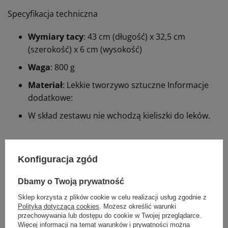
Specyfikacja techniczna
Wymiary tacy
:
43 cm (długość) x 32,5 cm
(szerokość) x 6 cm (wysokość)
Waga
: 800 g
Materiał
: Lekkie tworzywo sztuczne Informacje
dodatkowe:
W skład zestawu nie wchodzą kieliszki do leków.
01/2005
REF
Konfiguracja zgód
Rodzaj
Taca / nerka
Dbamy o Twoją prywatność
Proponujemy również:
Sklep korzysta z plików cookie w celu realizacji usług zgodnie z
Polityką dotyczącą cookies
. Możesz określić warunki
przechowywania lub dostępu do cookie w Twojej przeglądarce.
Więcej informacji na temat warunków i prywatności można