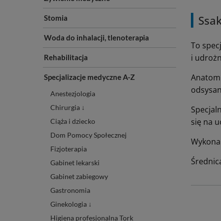
Ssak
Stomia
Woda do inhalacji, tlenoterapia
To specj
i udroż
Rehabilitacja
Anatomi
Specjalizacje medyczne A-Z
odsysani
Anestezjologia
Chirurgia ↓
Specjal
się na 
Ciąża i dziecko
Dom Pomocy Społecznej
Wykonan
Fizjoterapia
Średnic
Gabinet lekarski
Gabinet zabiegowy
Gastronomia
Ginekologia ↓
Higiena profesjonalna Tork