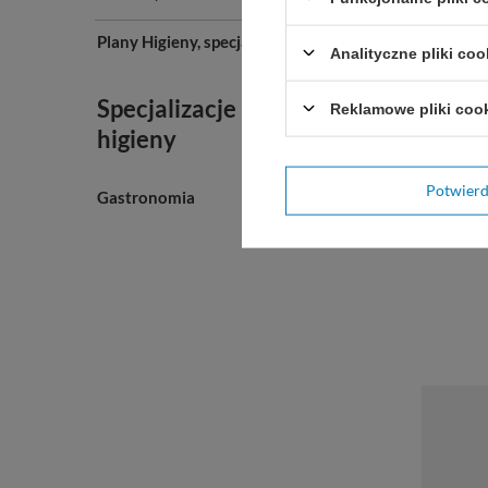
Plany Higieny, specjalizacje
Analityczne pliki coo
Specjalizacje i plany
Reklamowe pliki coo
higieny
Potwier
Gastronomia