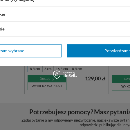
kie
Kleszczyki uszne
Watotrzy
kie
oczkiem 
laryngologiczne, wielorazowe, do
z pierści
zabiegów związanych z usuwaniem ciał
materiał
dzam wybrane
Potwierdzam 
obcych i innych nagromadzeń z
laryngolo
przewodu słuchowego zewnętrznego.
użytku, z
8,5 cm
8 cm
16,5 cm
8,5 cm
129,00 zł
Dostępny
Dos
WYBIERZ WARIANT
DO K
Potrzebujesz pomocy? Masz pytani
Zadaj pytanie a my odpowiemy niezwłocznie, najciekawsze pytani
odpowiedzi publikując dla inny