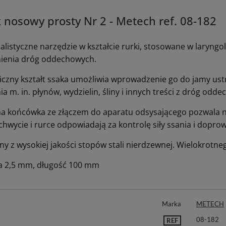
 nosowy prosty Nr 2 - Metech ref. 08-182
alistyczne narzędzie w kształcie rurki, stosowane w laryngo
nienia dróg oddechowych.
czny kształt ssaka umożliwia wprowadzenie go do jamy ust
a m. in. płynów, wydzielin, śliny i innych treści z dróg odd
na końcówka ze złączem do aparatu odsysającego pozwala n
uchwycie i rurce odpowiadają za kontrolę siły ssania i dopr
y z wysokiej jakości stopów stali nierdzewnej. Wielokrotne
a 2,5 mm, długość 100 mm
Marka
METECH
08-182
REF