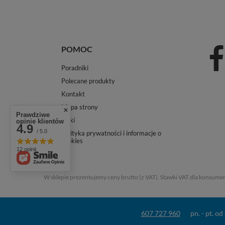
POMOC
Poradniki
Polecane produkty
Kontakt
Mapa strony
Prawdziwe
Linki
opinie klientów
4.9
/ 5.0
Polityka prywatności i informacje o
cookies
12 opinii
W sklepie prezentujemy ceny brutto (z VAT).
Stawki VAT dla konsumen
607 727 960
pn. - pt. o