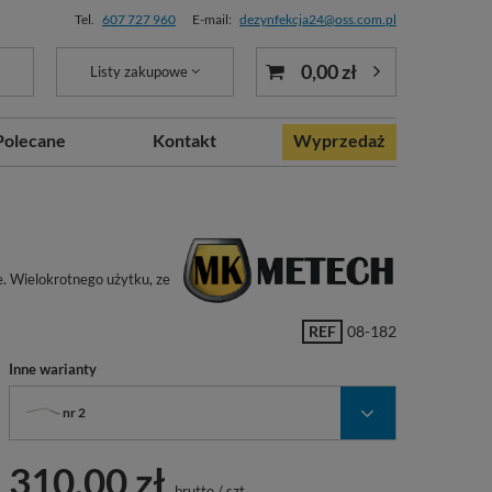
Tel.
607 727 960
E-mail:
dezynfekcja24@oss.com.pl
0,00 zł
Listy zakupowe
Polecane
Kontakt
Wyprzedaż
. Wielokrotnego użytku, ze
REF
08-182
Inne warianty
nr 2
310,00 zł
brutto
/
szt.