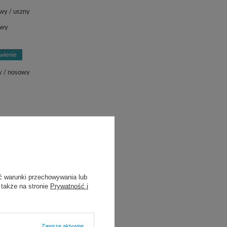
wy / uszny
owy
y / nosowy
ć warunki przechowywania lub
 także na stronie
Prywatność i
Zawsze aktywne