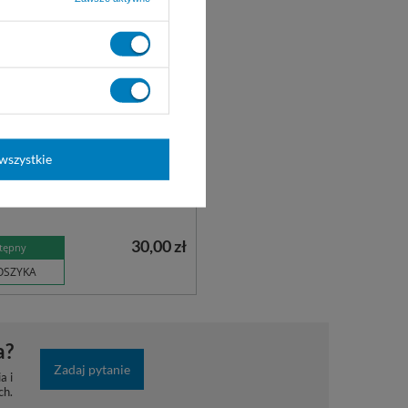
macz nosowo-uszny z
12 cm - METECH
eniem / z pętelką, do trzymania
u podczas zabiegów
wszystkie
gicznych. Wielokrotnego
e stali nierdzewnej.
30,00 zł
tępny
OSZYKA
a?
Zadaj pytanie
a i
ch.