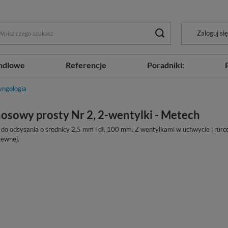
Zaloguj się
ndlowe
Referencje
Poradniki:
yngologia
nosowy prosty Nr 2, 2-wentylki - Metech
o odsysania o średnicy 2,5 mm i dł. 100 mm. Z wentylkami w uchwycie i rurce
zewnej.