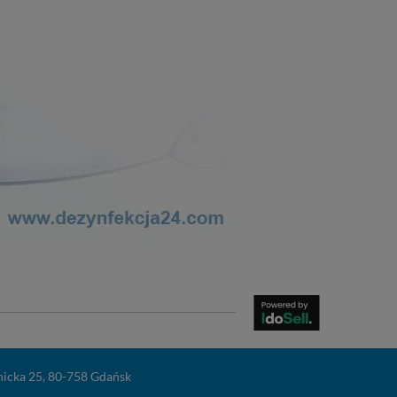
nicka 25
,
80-758
Gdańsk