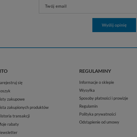
Twój email
Wyślij opinię
NTO
REGULAMINY
Informacje o sklepie
arejestruj się
Wysyłka
oszyk
Sposoby płatności i prowizje
isty zakupowe
Regulamin
ista zakupionych produktów
Polityka prywatności
istoria transakcji
Odstąpienie od umowy
oje rabaty
ewsletter