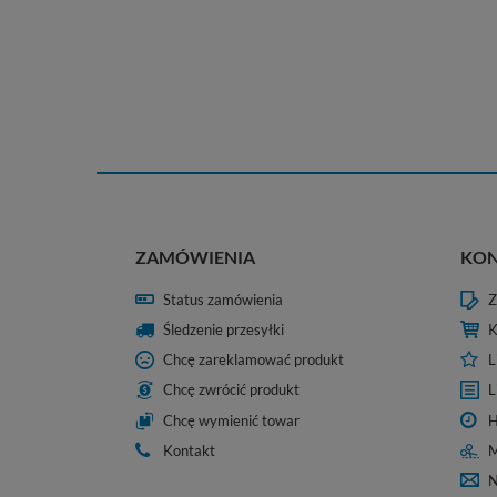
ZAMÓWIENIA
KO
Status zamówienia
Z
Śledzenie przesyłki
K
Chcę zareklamować produkt
L
Chcę zwrócić produkt
L
Chcę wymienić towar
H
Kontakt
M
N