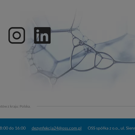
tów z kraju:
Polska
.
d 8:00 do 16:00
dezynfekcja24@oss.com.pl
OSS spółka z o.o.
,
ul. Sien