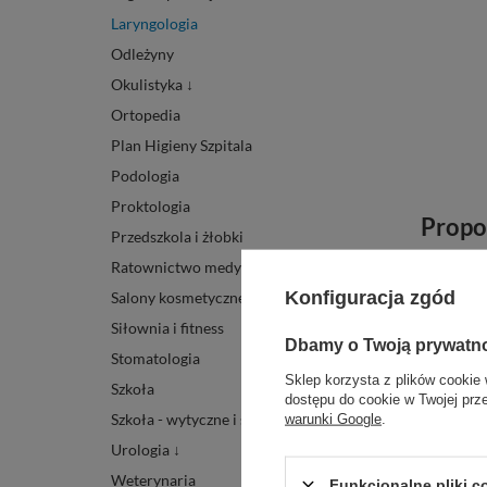
Laryngologia
Odleżyny
Okulistyka ↓
Ortopedia
Plan Higieny Szpitala
Podologia
Proktologia
Propo
Przedszkola i żłobki
Ratownictwo medyczne ↓
Konfiguracja zgód
Salony kosmetyczne
Siłownia i fitness
Dbamy o Twoją prywatn
Stomatologia
Sklep korzysta z plików cookie 
Szkoła
dostępu do cookie w Twojej prz
Szkoła - wytyczne i środki
warunki Google
.
Urologia ↓
Weterynaria
Funkcjonalne pliki 