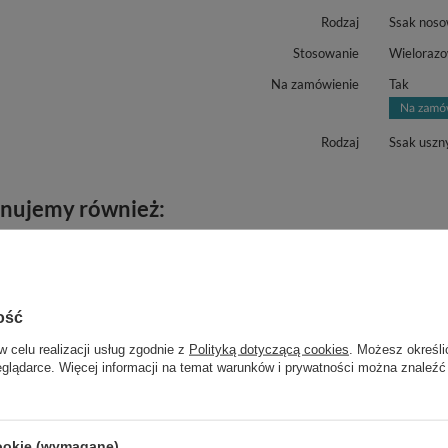
Rodzaj
Ssak noso
Stosowanie
Wieloraz
Na zamówienie
Tak
Rodzaj
Ssak uszn
nujemy również:
ość
w celu realizacji usług zgodnie z
Polityką dotyczącą cookies
. Możesz określi
eglądarce. Więcej informacji na temat warunków i prywatności można znaleźć
cookie (wymagane)