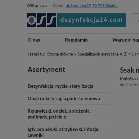
OSS sp. z o.o.
Adres:
ul. Siennicka 25, 80-758 Gdańsk
O nas
Regulamin
Warunki ha
Jesteś tu:
Strona główna
Specjalizacje medyczne A-Z
Lar
Asortyment
Ssak 
Końcówka d
stali nierd
Dezynfekcja, mycie, sterylizacja
Opatrunki, terapia podciśnieniowa
Rękawiczki, odzież, obłożenia,
podkłady, pościele
Igły, probówki, strzykawki, infuzja,
cewniki