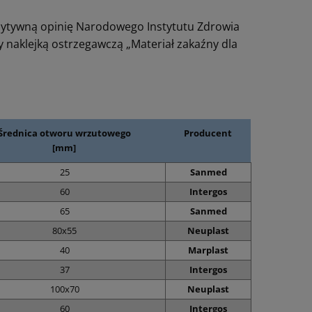
zytywną opinię Narodowego Instytutu Zdrowia
y naklejką ostrzegawczą „Materiał zakaźny dla
Średnica otworu wrzutowego
Producent
[mm]
25
Sanmed
60
Intergos
65
Sanmed
80x55
Neuplast
40
Marplast
37
Intergos
100x70
Neuplast
60
Intergos