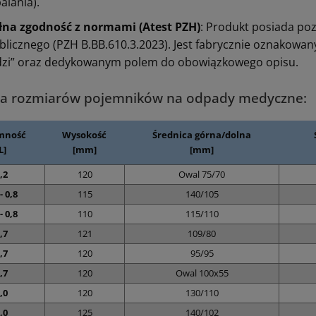
alania).
łna zgodność z normami (Atest PZH)
: Produkt posiada po
blicznego (PZH B.BB.610.3.2023). Jest fabrycznie oznakowan
dzi” oraz dedykowanym polem do obowiązkowego opisu.
la rozmiarów pojemników na odpady medyczne:
mność
Wysokość
Średnica górna/dolna
L]
[mm]
[mm]
,2
120
Owal 75/70
- 0,8
115
140/105
- 0,8
110
115/110
,7
121
109/80
,7
120
95/95
,7
120
Owal 100x55
,0
120
130/110
,0
125
140/102