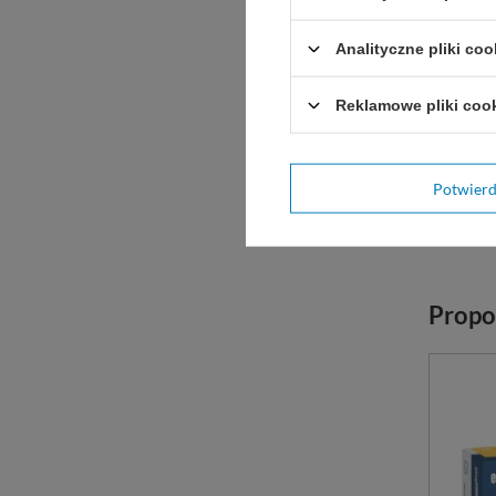
Analityczne pliki coo
Reklamowe pliki coo
Potwier
Propo