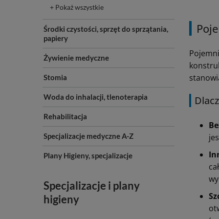
+ Pokaż wszystkie
Poje
Środki czystości, sprzęt do sprzątania,
papiery
Pojemni
Żywienie medyczne
konstru
stanowi
Stomia
Woda do inhalacji, tlenoterapia
Dlac
Rehabilitacja
Be
Specjalizacje medyczne A-Z
je
In
Plany Higieny, specjalizacje
ca
wy
Specjalizacje i plany
Sz
higieny
ot