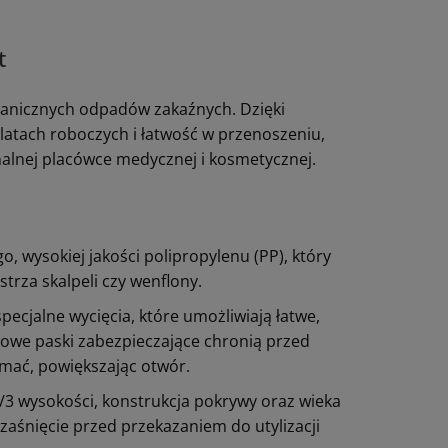
t
ganicznych odpadów zakaźnych. Dzięki
latach roboczych i łatwość w przenoszeniu,
nalnej placówce medycznej i kosmetycznej.
, wysokiej jakości polipropylenu (PP), który
trza skalpeli czy wenflony.
ecjalne wycięcia, które umożliwiają łatwe,
kowe paski zabezpieczające chronią przed
amać, powiększając otwór.
/3 wysokości, konstrukcja pokrywy oraz wieka
aśnięcie przed przekazaniem do utylizacji