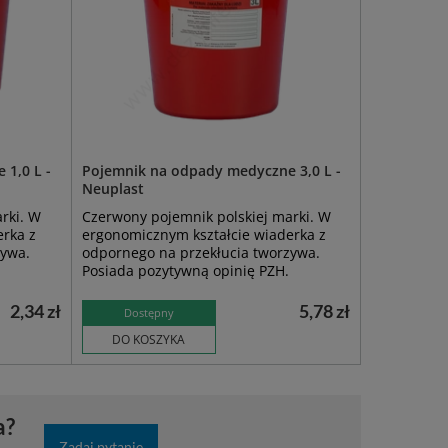
1,0 L -
Pojemnik na odpady medyczne 3,0 L -
Neuplast
rki. W
Czerwony pojemnik polskiej marki. W
erka z
ergonomicznym kształcie wiaderka z
zywa.
odpornego na przekłucia tworzywa.
Posiada pozytywną opinię PZH.
2,34 zł
5,78 zł
Dostępny
DO KOSZYKA
a?
Zadaj pytanie