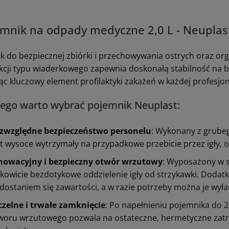
mnik na odpady medyczne 2,0 L - Neuplas
k do bezpiecznej zbiórki i przechowywania ostrych oraz or
kcji typu wiaderkowego zapewnia doskonałą stabilność na b
ąc kluczowy element profilaktyki zakażeń w każdej profesjo
zego warto wybrać pojemnik Neuplast:
zwzględne bezpieczeństwo personelu
: Wykonany z grubego
st wysoce wytrzymały na przypadkowe przebicie przez igły, os
nowacyjny i bezpieczny otwór wrzutowy
: Wyposażony w sp
łkowicie bezdotykowe oddzielenie igły od strzykawki. Dodat
dostaniem się zawartości, a w razie potrzeby można je wył
czelne i trwałe zamknięcie
:
Po napełnieniu pojemnika do 2
woru wrzutowego pozwala na ostateczne, hermetyczne zatrz