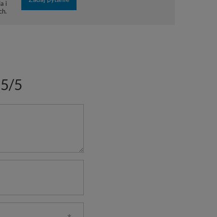
a i
ch.
5/5