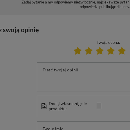
Zadaj pytanie a my odpowiemy niezwłocznie, najciekawsze pytani
odpowiedzi publikując dla inny
z swoją opinię
Twoja ocena:
Treść twojej opinii
Dodaj własne zdjęcie
produktu:
Twoje imię