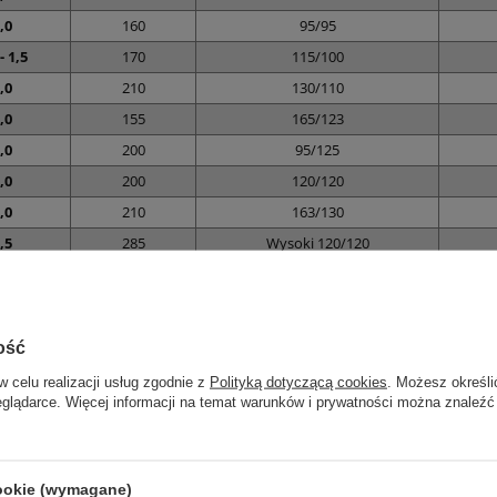
,0
160
95/95
- 1,5
170
115/100
,0
210
130/110
,0
155
165/123
,0
200
95/125
,0
200
120/120
,0
210
163/130
,5
285
Wysoki 120/120
- 4,0
155
240/200
,0
220
220x185/170x135
,0
210
240/195
ość
0,0
300
240/200
w celu realizacji usług zgodnie z
Polityką dotyczącą cookies
. Możesz określi
0,0
258
243/216
eglądarce. Więcej informacji na temat warunków i prywatności można znaleźć
0,0
280
345/297
0,0
400
380/320
cookie (wymagane)
0,0
640
Prostokąt 400/300