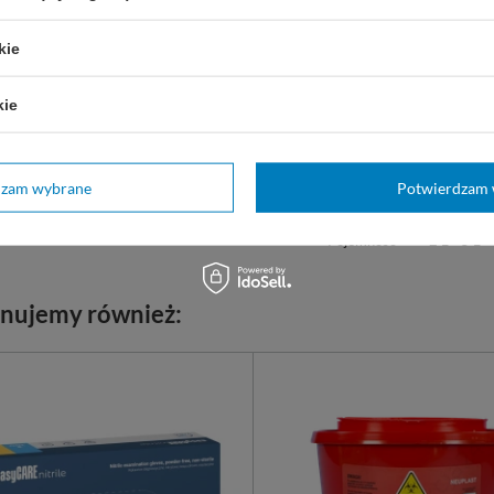
kie
Marka
Neuplast
NP - 020
REF
kie
Marka
Neuplast
Kolor
Czerwony
dzam wybrane
Potwierdzam 
Kształt
Okrągły
Pojemność
2 L - 5 L
nujemy również: