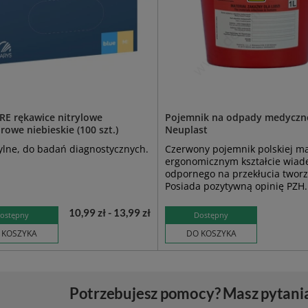
RE rękawice nitrylowe
Pojemnik na odpady medyczne 
owe niebieskie (100 szt.)
Neuplast
ylne, do badań diagnostycznych.
Czerwony pojemnik polskiej ma
ergonomicznym kształcie wiad
odpornego na przekłucia twor
Posiada pozytywną opinię PZH.
10,99 zł - 13,99 zł
ostępny
Dostępny
 KOSZYKA
DO KOSZYKA
Potrzebujesz pomocy? Masz pytani