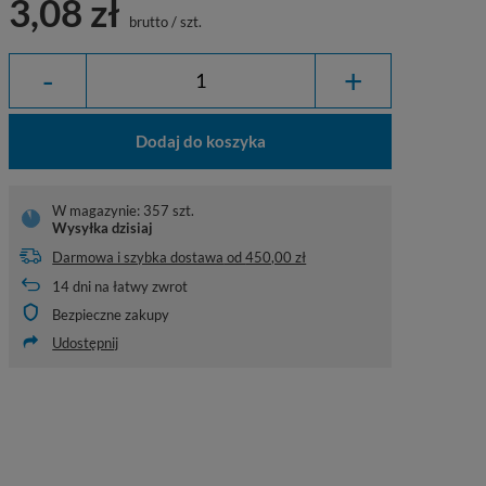
3,08 zł
brutto
/
szt.
-
+
Dodaj do koszyka
W magazynie: 357 szt.
Wysyłka
dzisiaj
Darmowa i szybka dostawa
od
450,00 zł
14
dni na łatwy zwrot
Bezpieczne zakupy
Udostępnij