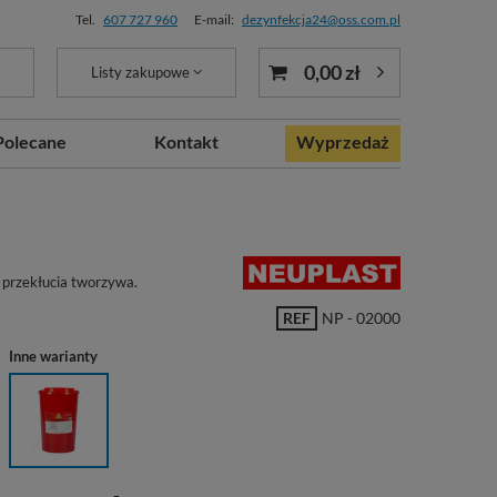
Tel.
607 727 960
E-mail:
dezynfekcja24@oss.com.pl
0,00 zł
Listy zakupowe
Polecane
Kontakt
Wyprzedaż
 przekłucia tworzywa.
REF
NP - 02000
Inne warianty