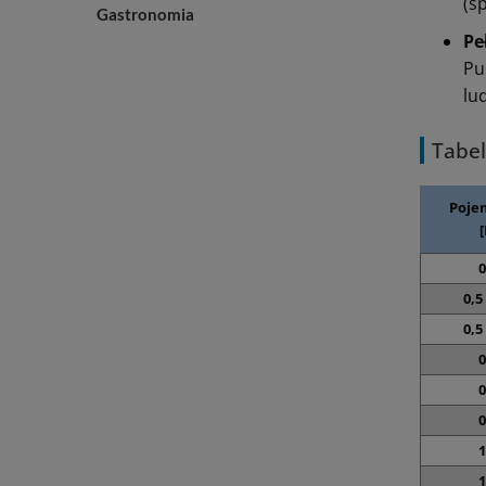
(sp
Gastronomia
Pe
Pu
lu
Tabe
Poje
[
0
0,5 
0,5 
0
0
0
1
1