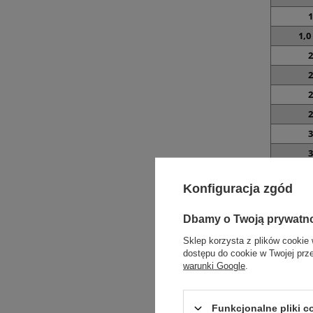
1
1,0 
2
2
2
2
3
3
3,5 
Konfiguracja zgód
5
5
Dbamy o Twoją prywatn
1
Sklep korzysta z plików cookie 
1
dostępu do cookie w Twojej prz
warunki Google
.
2
3
Funkcjonalne pliki 
6