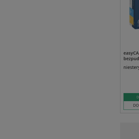
easyCA
bezpudr
niester
D
DO