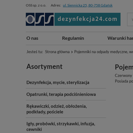
OSS sp. z o.o.
Adres:
ul. Siennicka 25, 80-758 Gdańsk
O nas
Regulamin
Warunki ha
Jesteś tu:
Strona główna
Pojemniki na odpady medyczne, wo
Asortyment
Pojem
Czerwony p
Posiada p
Dezynfekcja, mycie, sterylizacja
Opatrunki, terapia podciśnieniowa
Rękawiczki, odzież, obłożenia,
podkłady, pościele
Igły, probówki, strzykawki, infuzja,
cewniki