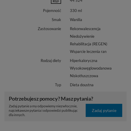
44 524
REF
Pojemność
330 ml
Smak
Wanilia
Zastosowanie
Rekonwalescencja
Niedożywienie
Rehabilitacja (REGEN)
Wsparcie leczenia ran
Rodzaj diety
Hiperkaloryczna
Wysokowęglowodanowa
Niskotłuszczowa
Typ
Dieta doustna
Potrzebujesz pomocy? Masz pytania?
Zadaj pytanie a my odpowiemy niezwłocznie,
Zadaj pytanie
najciekawsze pytania i odpowiedzi publikując
dla innych.