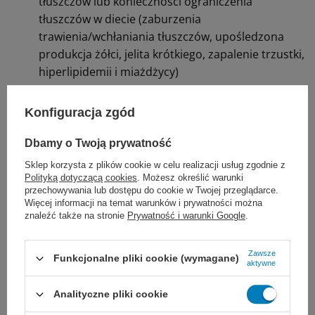
tłuszczów lub konieczności ograniczenia
tłuszczów w diecie (zaburzenia
trawienia/wchłaniania tłuszczów, upośledzona
produkcja żółci, jelita krótkiego, zapalenie trzustki,
hiperlipidemii i miażdżycy)
Działanie Nutrego Regen
Konfiguracja zgód
Wysoka zawartość węglowodanów powoduje
Dbamy o Twoją prywatność
wzrost nieoksydacyjnego metabolizmu glukozy,
Sklep korzysta z plików cookie w celu realizacji usług zgodnie z
co jest warunkiem koniecznym do wsparcia
Polityką dotyczącą cookies
. Możesz określić warunki
przechowywania lub dostępu do cookie w Twojej przeglądarce.
procesów anabolicznych, regeneracji tkanek.
Więcej informacji na temat warunków i prywatności można
znaleźć także na stronie
Prywatność i warunki Google
.
Wysoka zawartość węglowodanów zapewnia
natychmiastowe źródło energii do aktywności
fizycznej związanej z leczeniem rehabilitacyjnym
Zawsze
Funkcjonalne pliki cookie (wymagane)
aktywne
mającym na celu zwiększenie masy mięśniowej.
Analityczne pliki cookie
Niska zawartość tłuszczów o doskonałym profilu