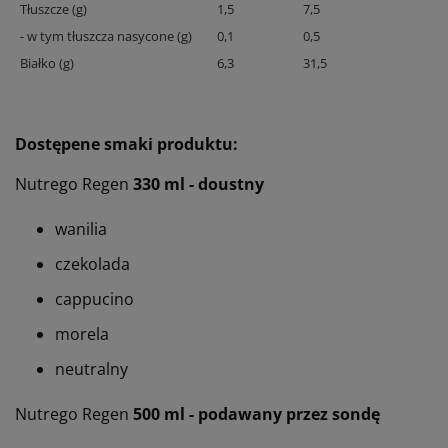
Tłuszcze (g)
1,5
7,5
- w tym tłuszcza nasycone (g)
0,1
0,5
Białko (g)
6,3
31,5
Dostępene smaki produktu:
Nutrego Regen
330 ml - doustny
wanilia
czekolada
cappucino
morela
neutralny
Nutrego Regen
500 ml - podawany przez sondę