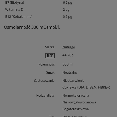
B7 (Biotyna)
6,2 μg
Witamina D
2 μg
B12 (Kobalamina)
0,6 μg
Osmolarność 330 mOsmol/l.
Marka
Nutrego
44 706
REF
Pojemność
500 ml
Smak
Neutralny
Zastosowanie
Niedożywienie
Cukrzyca (DIA, DIBEN, FIBRE+)
Rodzaj diety
Normokaloryczna
Niskowęglowodanowa
Bogatoresztkowa