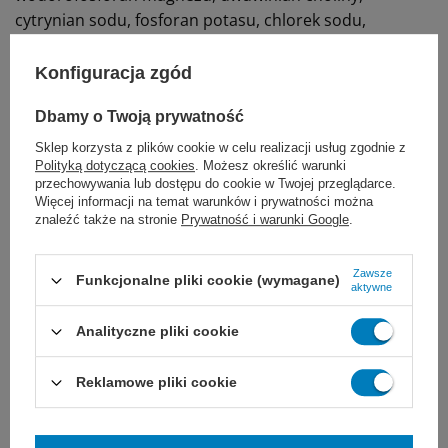
cytrynian sodu, fosforan potasu, chlorek sodu,
askorbinian sodu, octan DL-alfa tokoferylu,
pirofosforan żelaza (III), chlorek chromu(III), siarczan
Konfiguracja zgód
cynku, molibdenian(VI) sodu, nikotynamid, jodek
Dbamy o Twoją prywatność
potasu, selenian(VI) sodu, siarczan manganu, D-
pantotenian wapnia, octan retinylu, cyjanokobalamina,
Sklep korzysta z plików cookie w celu realizacji usług zgodnie z
Polityką dotyczącą cookies
. Możesz określić warunki
chlorowodorek tiaminy, D-biotyna, cholekalcyferol,
przechowywania lub dostępu do cookie w Twojej przeglądarce.
siarczan miedzi(II), chlorowodorek pirydoksyny, kwas
Więcej informacji na temat warunków i prywatności można
foliowy, ryboflawina, fluorek sodu, fitomenadion,
znaleźć także na stronie
Prywatność i warunki Google
.
emulgatory (mono- i diglicerydy kwasów tłuszczowych),
aromat.
Zawsze
Funkcjonalne pliki cookie (wymagane)
aktywne
Składnik
Wartość (na 100ml)
Wartość odżywcza
Analityczne pliki cookie
Energia
100 kcal (417 kJ)
Tłuszcz
3,6 g
Reklamowe pliki cookie
- Nasycone
0,3 g
- Jednonienasycone
2,6 g