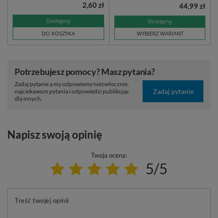
2,60 zł
44,99 zł
Dostępny
Dostępny
DO KOSZYKA
WYBIERZ WARIANT
Potrzebujesz pomocy? Masz pytania?
Zadaj pytanie a my odpowiemy niezwłocznie,
Zadaj pytanie
najciekawsze pytania i odpowiedzi publikując
dla innych.
Napisz swoją opinię
Twoja ocena:
5/5
Treść twojej opinii