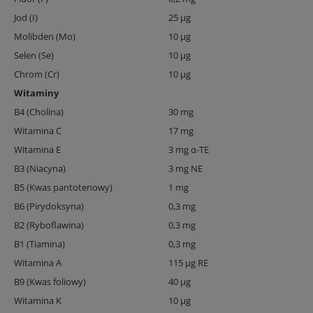
Jod (I)
25 μg
Molibden (Mo)
10 μg
Selen (Se)
10 μg
Chrom (Cr)
10 μg
Witaminy
B4 (Cholina)
30 mg
Witamina C
17 mg
Witamina E
3 mg α-TE
B3 (Niacyna)
3 mg NE
B5 (Kwas pantotenowy)
1 mg
B6 (Pirydoksyna)
0,3 mg
B2 (Ryboflawina)
0,3 mg
B1 (Tiamina)
0,3 mg
Witamina A
115 μg RE
B9 (Kwas foliowy)
40 μg
Witamina K
10 μg