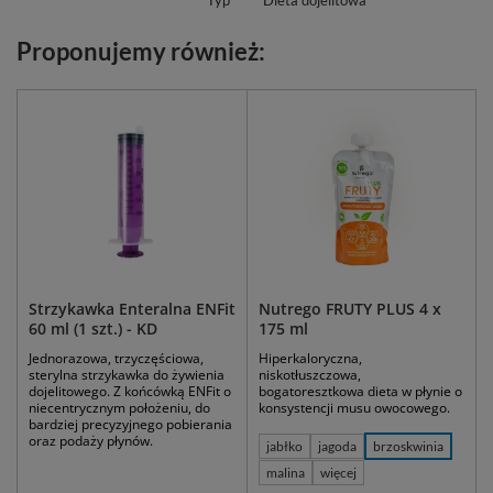
Typ
Dieta dojelitowa
Proponujemy również:
Strzykawka Enteralna ENFit
Nutrego FRUTY PLUS 4 x
60 ml (1 szt.) - KD
175 ml
Jednorazowa, trzyczęściowa,
Hiperkaloryczna,
sterylna strzykawka do żywienia
niskotłuszczowa,
dojelitowego. Z końcówką ENFit o
bogatoresztkowa dieta w płynie o
niecentrycznym położeniu, do
konsystencji musu owocowego.
bardziej precyzyjnego pobierania
oraz podaży płynów.
jabłko
jagoda
brzoskwinia
malina
więcej