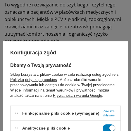
To wygodne rozwiązanie do szybkiego i czytelnego
oznaczania pacjentów w placówkach medycznych i
opiekuńczych. Miękkie PCV z gładkimi, zaokrąglonymi
krawędziami oraz zapięcie na zatrzask pomagają
utrzymać komfort noszenia i ograniczyć ryzyko
przypadkowego odpięcia.
Konfiguracja zgód
Szybka identyfikacja pacjenta ułatwia organizację
pracy i ogranicza ryzyko pomyłek.
Dbamy o Twoją prywatność
Wkładana kartka z polami do wpisu danych
Sklep korzysta z plików cookie w celu realizacji usług zgodnie z
Polityką dotyczącą cookies
. Możesz określić warunki
Komfortowe w noszeniu, miękkie tworzywo PCV i
przechowywania lub dostępu do cookie w Twojej przeglądarce.
gładkie krawędzie.
Więcej informacji na temat warunków i prywatności można
znaleźć także na stronie
Prywatność i warunki Google
.
Zatrzask zabezpiecza przed przypadkowym
otwarciem.
Zawsze
Funkcjonalne pliki cookie (wymagane)
aktywne
Odporność na typowe warunki oddziałowe
(wilgoć, mydło, środki do dezynfekcji rąk)
Analityczne pliki cookie