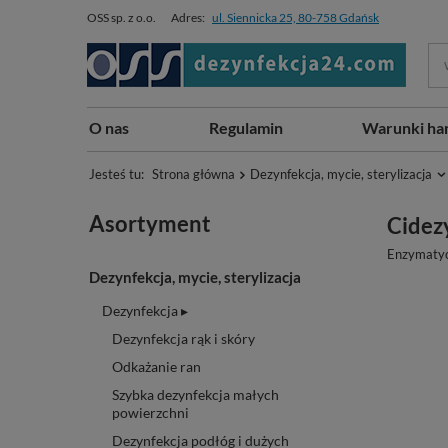
OSS sp. z o.o.
Adres:
ul. Siennicka 25, 80-758 Gdańsk
O nas
Regulamin
Warunki ha
Jesteś tu:
Strona główna
Dezynfekcja, mycie, sterylizacja
Asortyment
Cidez
Enzymatycz
Dezynfekcja, mycie, sterylizacja
Dezynfekcja ▸
Dezynfekcja rąk i skóry
Odkażanie ran
Szybka dezynfekcja małych
powierzchni
Dezynfekcja podłóg i dużych