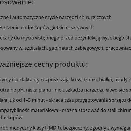
tosowanie:
czne i automatyczne mycie narzędzi chirurgicznych
yszczenie endoskopów giętkich i sztywnych
lecany do mycia wstępnego przed dezynfekcją wysokiego st
osowany w: szpitalach, gabinetach zabiegowych, pracownia
ażniejsze cechy produktu:
zymy i surfaktanty rozpuszczają krew, tkanki, białka, osady
utralne pH, niska piana - nie uszkadza narzędzi, łatwo się 
iała już od 1–3 minut - skraca czas przygotowania sprzętu d
mpatybilność materiałowa - można stosować do stali chirurg
doskopów
rób medyczny klasy I (MDR), bezpieczny, zgodny z wymaga