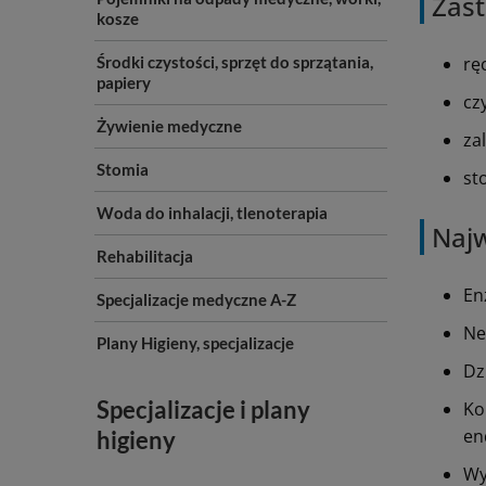
Zas
kosze
Środki czystości, sprzęt do sprzątania,
rę
papiery
cz
Żywienie medyczne
za
Stomia
st
Woda do inhalacji, tlenoterapia
Najw
Rehabilitacja
En
Specjalizacje medyczne A-Z
Ne
Plany Higieny, specjalizacje
Dz
Specjalizacje i plany
Ko
en
higieny
Wy