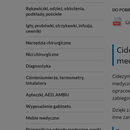
Rękawiczki, odzież, obłożenia,
DO POB
podkłady, pościele
Ci
Igły, probówki, strzykawki, infuzja,
cewniki
Narzędzia chirurgiczne
Cid
Nici chirurgiczne
me
Diagnostyka
Cidezym
Ciśnieniomierze, termometry,
inhalatory
medyczn
opracow
Apteczki, AED, AMBU
zabiego
Wyposażenie gabinetu
Dzięki 
inne za
Meble medyczne
Pojemniki na odpady medyczne, worki,