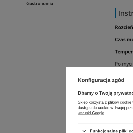
Gastronomia
Inst
Rozcień
Czas m
Temper
Po myciu
Dane
Konfiguracja zgód
Dbamy o Twoją prywatn
Po
Sklep korzysta z plików cookie 
pH
dostępu do cookie w Twojej prz
warunki Google
.
Zg
Wy
Funkcjonalne pliki 