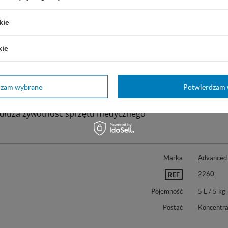
res trwałości 24 miesiące
kie
czego warto wybrać Cidezyme?
kie
pewnia skuteczne usuwanie zanieczyszczeń organicznych
ranicza ryzyko skażenia mikrobiologicznego narzędzi
dzam wybrane
Potwierdzam 
zyspiesza pracę w sterylizatorniach i pracowniach endosk
dłuża żywotność sprzętu medycznego
Marka
Advanced S
2260
REF
Pojemność
5 L / 5 kg
Postać
Koncentra