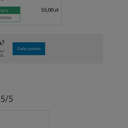
55,00 zł
tępny
OSZYKA
a?
Zadaj pytanie
a i
ch.
5/5