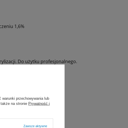
zczeniu 1,6%
ylizacji. Do użytku profesjonalnego.
ć warunki przechowywania lub
 także na stronie
Prywatność i
Zawsze aktywne