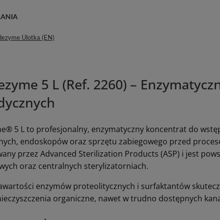
RANIA
dezyme Ulotka (EN)
ezyme 5 L (Ref. 2260) – Enzymatycz
dycznych
e® 5 L to profesjonalny, enzymatyczny koncentrat do wstę
ych, endoskopów oraz sprzętu zabiegowego przed procesem d
any przez Advanced Sterilization Products (ASP) i jest pow
wych oraz centralnych sterylizatorniach.
zawartości enzymów proteolitycznych i surfaktantów skuteczn
nieczyszczenia organiczne, nawet w trudno dostępnych kanał