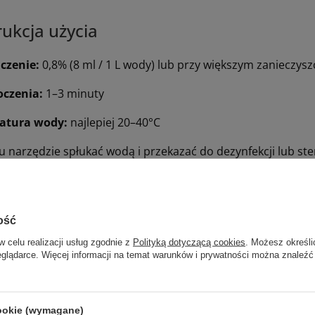
rukcja użycia
czenie:
0,8% (8 ml / 1 L wody) lub przy większym zanieczys
oczenia:
1–3 minuty
atura wody:
najlepiej 20–40°C
 narzędzie spłukać wodą i przekazać do dezynfekcji lub ster
 techniczne:
ość
jemność 5 L
w celu realizacji usług zgodnie z
Polityką dotyczącą cookies
. Możesz określi
 roztworu neutralne
eglądarce. Więcej informacji na temat warunków i prywatności można znaleźć
odność MDR 2017/745,
rób medyczny kl. I
cookie (wymagane)