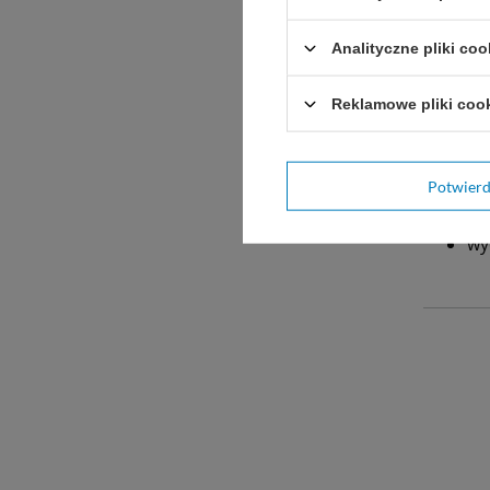
Ok
Analityczne pliki coo
Dla
Reklamowe pliki coo
za
og
Potwier
pr
wy