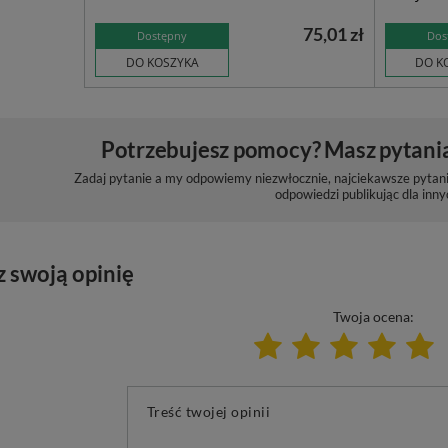
75,01 zł
Dostępny
Dos
DO KOSZYKA
DO K
Potrzebujesz pomocy? Masz pytani
Zadaj pytanie a my odpowiemy niezwłocznie, najciekawsze pytani
odpowiedzi publikując dla inny
z swoją opinię
Twoja ocena:
Treść twojej opinii