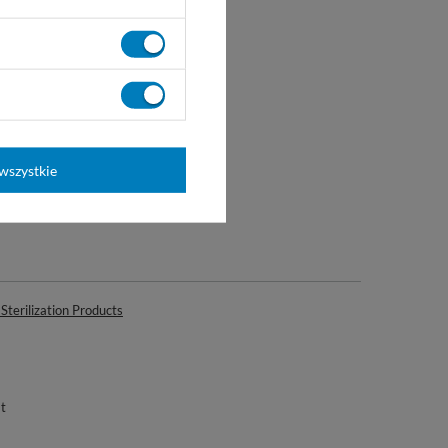
wszystkie
opowych
terilization Products
t