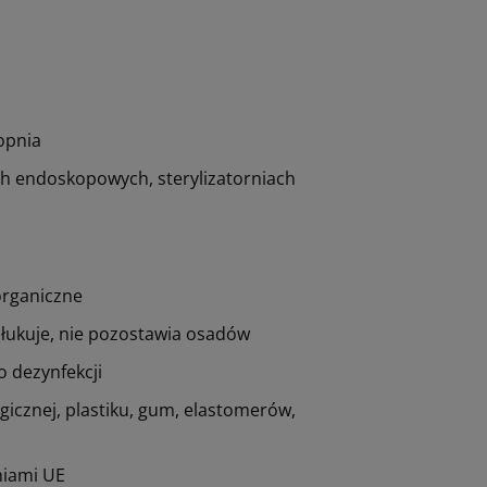
opnia
ch endoskopowych, sterylizatorniach
 organiczne
spłukuje, nie pozostawia osadów
o dezynfekcji
icznej, plastiku, gum, elastomerów,
niami UE