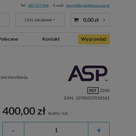
Tel.
607 727 960
E-mail:
dezynfekcja24@oss.com.pl
0,00 zł
Listy zakupowe
Polecane
Kontakt
Wyprzedaż
ed sterylizacją.
REF
2260
EAN:
10705037018161
400,00 zł
brutto
/
szt.
-
+