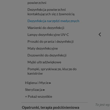
powierzchni
Dezynfekcja powierzchni
kontaktujących się z żywnością
Dezynfekcja narzędzi medycznych
Wanienki do dezynfekcji
Lampy dezynfekcyjne UV-C
Proszki do prania i dezynfekcji
Maty dezynfekcyjne
Dozowniki do dezynfekcji
Myjki ultradźwiękowe
Pompki, spryskiwacze, klucze do
kanistrów
Higiena i Mycie ▸
Sterylizacja ▸
+ Pokaż wszystkie
To jest wy
Opatrunki, terapia podciśnieniowa