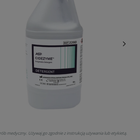
rób medyczny. Używaj go zgodnie z instrukcją używania lub etykietą.