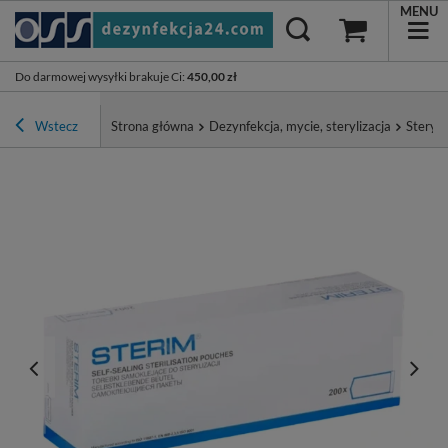
MENU
Do darmowej wysyłki brakuje Ci
:
450,00 zł
Wstecz
Strona główna
Dezynfekcja, mycie, sterylizacja
Steryli