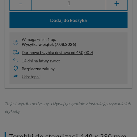
-
+
Dodaj do koszyka
W magazynie: 1 op.
Wysyłka
w piątek (7.08.2026)
Darmowa i szybka dostawa
od
450,00 zł
14
dni na łatwy zwrot
Bezpieczne zakupy
Udostępnij
To jest wyrób medyczny. Używaj go zgodnie z instrukcją używania lub
etykietą.
Torebki do sterylizacji 140 x 280 mm -