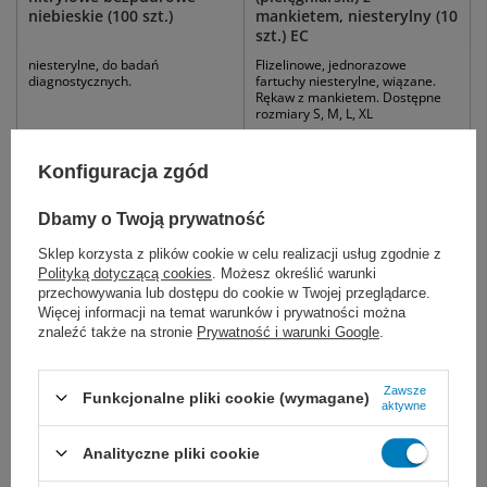
niebieskie (100 szt.)
mankietem, niesterylny (10
szt.) EC
niesterylne, do badań
Flizelinowe, jednorazowe
diagnostycznych.
fartuchy niesterylne, wiązane.
Rękaw z mankietem. Dostępne
rozmiary S, M, L, XL
10,99 zł - 13,99 zł
35,00 zł - 36,00 zł
Konfiguracja zgód
Dostępny
Dostępny
DO KOSZYKA
DO KOSZYKA
Dbamy o Twoją prywatność
Sklep korzysta z plików cookie w celu realizacji usług zgodnie z
Polityką dotyczącą cookies
. Możesz określić warunki
przechowywania lub dostępu do cookie w Twojej przeglądarce.
Więcej informacji na temat warunków i prywatności można
znaleźć także na stronie
Prywatność i warunki Google
.
Zawsze
Funkcjonalne pliki cookie (wymagane)
aktywne
easyCARE rękawice
Analityczne pliki cookie
winylowe bezpudrowe (100