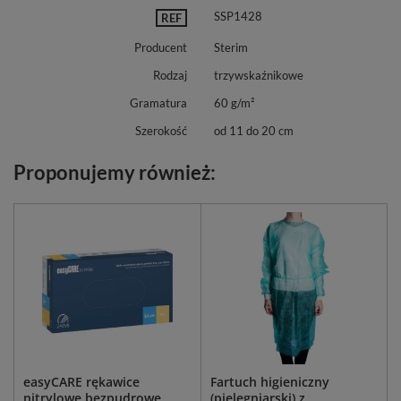
SSP1428
REF
Producent
Sterim
Rodzaj
trzywskaźnikowe
Gramatura
60 g/m²
Szerokość
od 11 do 20 cm
Proponujemy również:
easyCARE rękawice
Fartuch higieniczny
nitrylowe bezpudrowe
(pielęgniarski) z