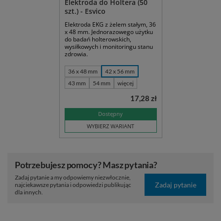
Elektroda do Holtera (50
szt.) - Esvico
Elektroda EKG z żelem stałym, 36
x 48 mm. Jednorazowego użytku
do badań holterowskich,
wysiłkowych i monitoringu stanu
zdrowia.
36 x 48 mm
42 x 56 mm
43 mm
54 mm
więcej
17,28 zł
Dostępny
WYBIERZ WARIANT
Potrzebujesz pomocy? Masz pytania?
Zadaj pytanie a my odpowiemy niezwłocznie,
Zadaj pytanie
najciekawsze pytania i odpowiedzi publikując
dla innych.