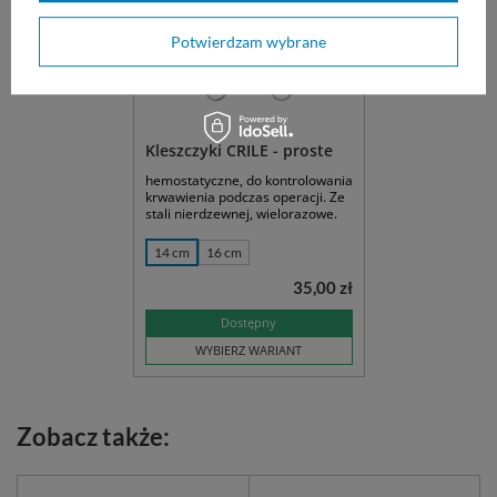
Potwierdzam wybrane
Kleszczyki CRILE - proste
hemostatyczne, do kontrolowania
krwawienia podczas operacji. Ze
stali nierdzewnej, wielorazowe.
14 cm
16 cm
35,00 zł
Dostępny
WYBIERZ WARIANT
Zobacz także: