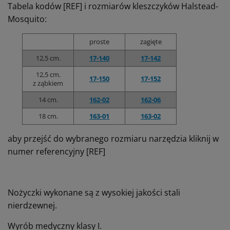
Tabela kodów [REF] i rozmiarów kleszczyków Halstead-
Mosquito:
proste
zagięte
12,5 cm.
17-140
17-142
12,5 cm.
17-150
17-152
z ząbkiem
14 cm.
162
-02
162-06
18 cm.
163-01
163-02
aby przejść do wybranego rozmiaru narzędzia kliknij w
numer referencyjny [REF]
Nożyczki wykonane są z wysokiej jakości stali
nierdzewnej.
Wyrób medyczny klasy I.