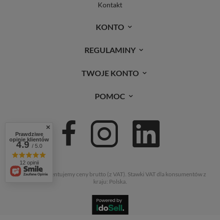
Kontakt
KONTO
REGULAMINY
TWOJE KONTO
POMOC
Prawdziwe
opinie klientów
4.9
/ 5.0
12 opinii
W sklepie prezentujemy ceny brutto (z VAT).
Stawki VAT dla konsumentów z
kraju:
Polska
.