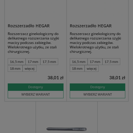
Rozszerzadło HEGAR
Rozszerzadło HEGAR
Rozszerzacz ginekologiczny do
Rozszerzacz ginekologiczny do
delikatnego rozszerzania szyjki
delikatnego rozszerzania szyjki
macicy podczas zabiegów.
macicy podczas zabiegów.
Wielokrotnego użytku, ze stali
Wielokrotnego użytku, ze stali
chirurgicznej.
chirurgicznej.
16,5 mm
17 mm
17,5 mm
16,5 mm
17 mm
17,5 mm
18 mm
więcej
18 mm
więcej
38,01 zł
38,01 zł
Dostępny
Dostępny
WYBIERZ WARIANT
WYBIERZ WARIANT