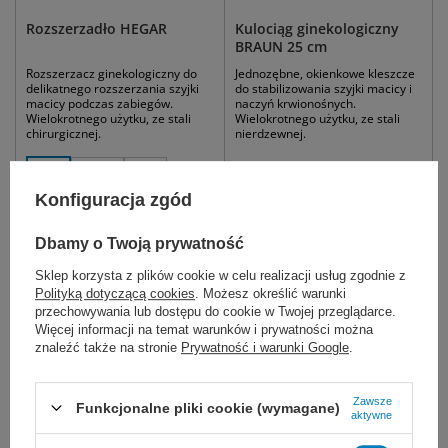
Rozszerzadło HEGAR
Kulociąg ginekologiczny
BRAUN 25 cm
Rozszerzacz ginekologiczny do
Jednozębne, okienkowe kleszcze
delikatnego rozszerzania szyjki
do stabilizowania szyjki macicy i
macicy podczas zabiegów.
naczyń krwionośnych.
Wielokrotnego użytku, ze stali
Wielokrotnego użytku, ze stali
chirurgicznej.
nierdzewnej.
1 mm
1,5 mm
2 mm
2,5 mm
więcej
Konfiguracja zgód
63,00 zł
38,01 zł
Dbamy o Twoją prywatność
Dostępny
Dostępny
Sklep korzysta z plików cookie w celu realizacji usług zgodnie z
WYBIERZ WARIANT
DO KOSZYKA
Polityką dotyczącą cookies
. Możesz określić warunki
przechowywania lub dostępu do cookie w Twojej przeglądarce.
Więcej informacji na temat warunków i prywatności można
znaleźć także na stronie
Prywatność i warunki Google
.
Zawsze
Funkcjonalne pliki cookie (wymagane)
aktywne