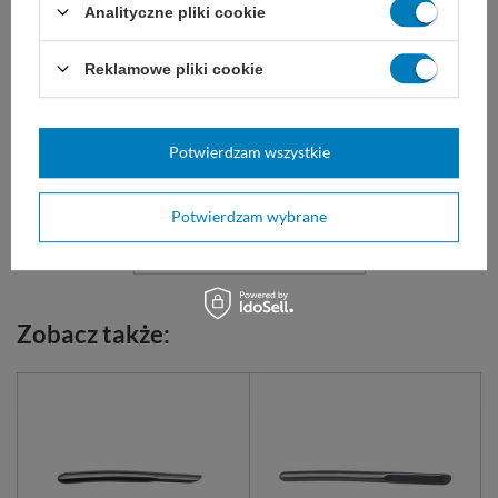
Analityczne pliki cookie
NITRYLEX GREEN -
Reklamowe pliki cookie
Rękawice nitrylowe
bezpudrowe (100 szt.)
Rękawice nitrylowe bezpudrowe
w kolorze miętowym / zielonym
Potwierdzam wszystkie
25,00 zł
Potwierdzam wybrane
Dostępny
DO KOSZYKA
Zobacz także: