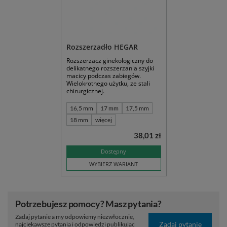
Rozszerzadło HEGAR
Rozszerzacz ginekologiczny do
delikatnego rozszerzania szyjki
macicy podczas zabiegów.
Wielokrotnego użytku, ze stali
chirurgicznej.
16,5 mm
17 mm
17,5 mm
18 mm
więcej
38,01 zł
Dostępny
WYBIERZ WARIANT
Potrzebujesz pomocy? Masz pytania?
Zadaj pytanie a my odpowiemy niezwłocznie,
Zadaj pytanie
najciekawsze pytania i odpowiedzi publikując