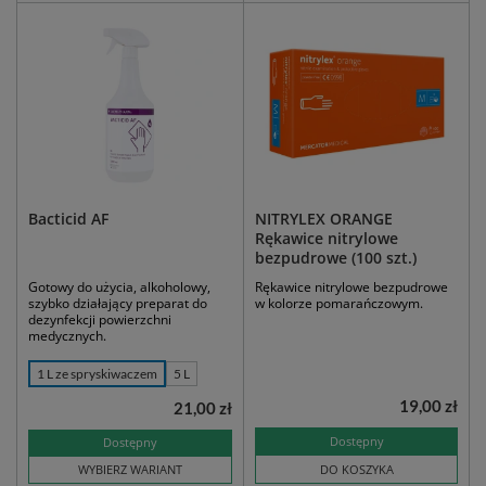
Bacticid AF
NITRYLEX ORANGE
Rękawice nitrylowe
bezpudrowe (100 szt.)
Gotowy do użycia, alkoholowy,
Rękawice nitrylowe bezpudrowe
szybko działający preparat do
w kolorze pomarańczowym.
dezynfekcji powierzchni
medycznych.
1 L ze spryskiwaczem
5 L
19,00 zł
21,00 zł
Dostępny
Dostępny
WYBIERZ WARIANT
DO KOSZYKA