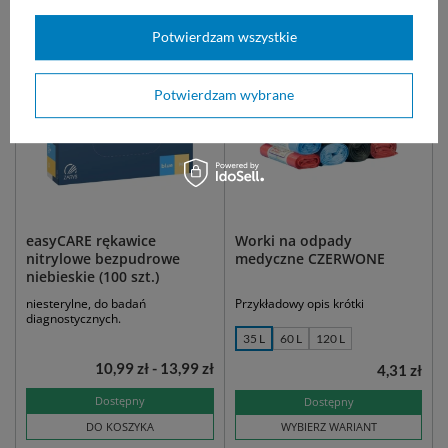
DO KOSZYKA
DO KOSZYKA
Potwierdzam wszystkie
Potwierdzam wybrane
easyCARE rękawice
Worki na odpady
nitrylowe bezpudrowe
medyczne CZERWONE
niebieskie (100 szt.)
niesterylne, do badań
Przykładowy opis krótki
diagnostycznych.
35 L
60 L
120 L
10,99 zł - 13,99 zł
4,31 zł
Dostępny
Dostępny
DO KOSZYKA
WYBIERZ WARIANT