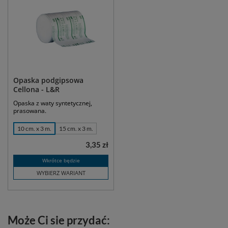
Opaska podgipsowa
Cellona - L&R
Opaska z waty syntetycznej,
prasowana.
10 cm. x 3 m.
15 cm. x 3 m.
3,35 zł
Wkrótce będzie
WYBIERZ WARIANT
Może Ci sie przydać: