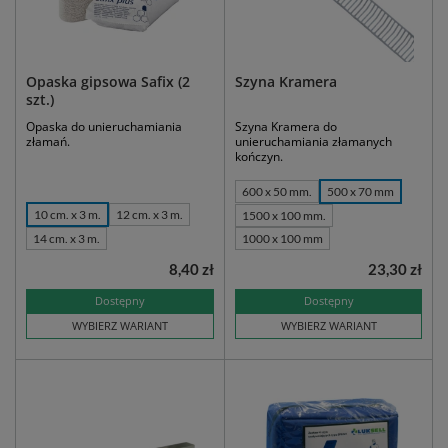
Opaska gipsowa Safix (2
Szyna Kramera
szt.)
Opaska do unieruchamiania
Szyna Kramera do
złamań.
unieruchamiania złamanych
kończyn.
600 x 50 mm.
500 x 70 mm
10 cm. x 3 m.
12 cm. x 3 m.
1500 x 100 mm.
14 cm. x 3 m.
1000 x 100 mm
8,40 zł
23,30 zł
Dostępny
Dostępny
WYBIERZ WARIANT
WYBIERZ WARIANT