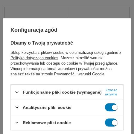
Konfiguracja zgód
Dbamy o Twoją prywatność
Sklep korzysta z plików cookie w celu realizacji usług zgodnie z
Polityką dotyczącą cookies
. Możesz określić warunki
przechowywania lub dostępu do cookie w Twojej przeglądarce.
easyCARE BERRY rękawice
easyCARE FLEX rękawice
Więcej informacji na temat warunków i prywatności można
nitrylowe bezpudrowe
nitrylowe bezpudrowe
znaleźć także na stronie
Prywatność i warunki Google
.
malinowe (100 szt.)
kobaltowe (100 szt.)
Jednorazowe rękawice ochronne
Jednorazowe rękawice ochronne
o wysokiej elastyczności, i
o wysokiej elastyczności i
Zawsze
Funkcjonalne pliki cookie (wymagane)
szczelności. Bez lateksu i pudru.
odporności. Bezpieczne dla
aktywne
Idealne do medycyny,
skóry, bez lateksu i pudru,
kosmetologii, laboratoriów i
idealne do medycyny,
Analityczne pliki cookie
gastronomii.
kosmetologii, gastronomii i prac
domowych.
19,00 zł
11,99 zł - 12,99 zł
Reklamowe pliki cookie
Dostępny
Dostępny