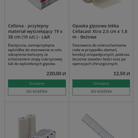
Cellona - przylepny
Opaska gipsowa lekka
materiał wyściełający 19 x
Cellacast Xtra 2,5 cm x 1,8
38 cm (10 szt.) - L&R
m - Beżowa
Elastyczna, samoprzylepna
Stosowana do unieruchamiania
wyściółka do stosowania w celu
ciała w przypadku złamań,
odciążenia kończyny ze
korekcji ortopedycznych, podczas
schorzeniem stopy cukrzycowej
leczenia stawów i kości oraz po
lub do wyściełanych gipsów.
operacjach chirurgicznych.
220,00 zł
12,50 zł
Dostępny
Dostępny
DO KOSZYKA
DO KOSZYKA