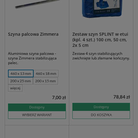
Szyna palcowa Zimmera
Zestaw szyn SPLINT w etui
(kpl. 4 szt.) 100 cm, 50 cm,
2x 5 cm
Aluminiowa szyna palcowa -
Zestaw 4 szyn stabilizujących
szyna Zimmera stabilizująca
zwichnięte lub złamane kończyny.
palec.
460 x 13 mm
460 x 18 mm
200 x 25 mm
200 x 15 mm
więcej
78,84 zł
7,00 zł
Dostępny
Dostępny
WYBIERZ WARIANT
DO KOSZYKA