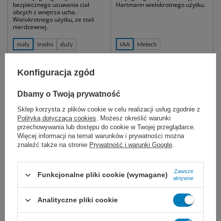
bezpiecznego usuwania ciał
Hartmann wielokrotnego użytku.
obcych z wnętrza ucha.
Wielokrotnego użytku, ze stali
nierdzewnej.
mały
średni
duży
IAA
Metech
35,00 zł
61,00 zł
Konfiguracja zgód
Dostępny
Dostępny
WYBIERZ WARIANT
WYBIERZ WARIANT
Dbamy o Twoją prywatność
Sklep korzysta z plików cookie w celu realizacji usług zgodnie z
Polityką dotyczącą cookies
. Możesz określić warunki
przechowywania lub dostępu do cookie w Twojej przeglądarce.
Więcej informacji na temat warunków i prywatności można
znaleźć także na stronie
Prywatność i warunki Google
.
Zawsze
Funkcjonalne pliki cookie (wymagane)
aktywne
Wziernik nosowy
Analityczne pliki cookie
HARTMANN dla dzieci
Laryngologiczny wziernik typu