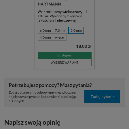
HARTMANN
Wziernik uszny wielorazowy - 1
sztuka. Wykonany z wysokiej
jakości stali nierdzewnej.
6,0 mm
7,0 mm
5,0 mm
4,0 mm
więcej
18,00 zł
Dostępny
WYBIERZ WARIANT
Potrzebujesz pomocy? Masz pytania?
Zadaj pytanie a my odpowiemy niezwłocznie,
Zadaj pytanie
najciekawsze pytania i odpowiedzi publikując
dla innych.
Napisz swoją opinię