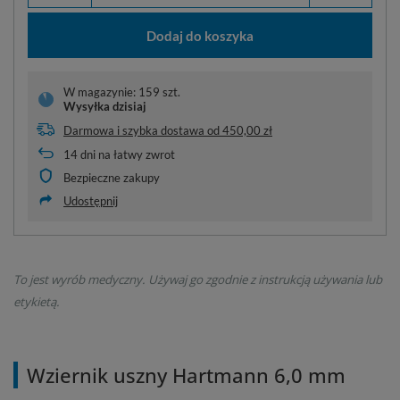
Dodaj do koszyka
W magazynie: 159 szt.
Wysyłka
dzisiaj
Darmowa i szybka dostawa
od
450,00 zł
14
dni na łatwy zwrot
Bezpieczne zakupy
Udostępnij
To jest wyrób medyczny. Używaj go zgodnie z instrukcją używania lub
etykietą.
Wziernik uszny Hartmann 6,0 mm