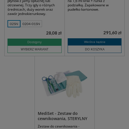
płynów z jamy opłucnej lub
na 1,6 ml krwi + rurka z
otrzewnej. Trzy igły o różnych
podziałką. Zapakowane w
średnicach, duży worek oraz
pudełko kartonowe.
zawór jednokierunkowy.
02SN
0204-01SN
291,60 zł
28,08 zł
Dostępny
Wkrótce będzie
WYBIERZ WARIANT
DO KOSZYKA
MediSet - Zestaw do
cewnikowania, STERYLNY
Zestaw do cewnikowania -