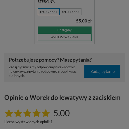
STERYLNY.
ref. 475641
ref. 475634
55,00 zł
Dostępny
WYBIERZ WARIANT
Potrzebujesz pomocy? Masz pytania?
Zadaj pytanie a my odpowiemy niezwłocznie,
Zadaj pytanie
najciekawsze pytania i odpowiedzi publikując
dla innych.
Opinie o Worek do lewatywy z zaciskiem
5.00
Liczba wystawionych opinii: 1