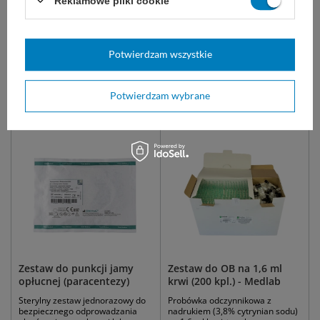
Reklamowe pliki cookie
2,00 zł
Dostępny
DO KOSZYKA
Potwierdzam wszystkie
Potwierdzam wybrane
Zobacz także:
Zestaw do punkcji jamy
Zestaw do OB na 1,6 ml
opłucnej (paracentezy)
krwi (200 kpl.) - Medlab
Sterylny zestaw jednorazowy do
Probówka odczynnikowa z
bezpiecznego odprowadzania
nadrukiem (3,8% cytrynian sodu)