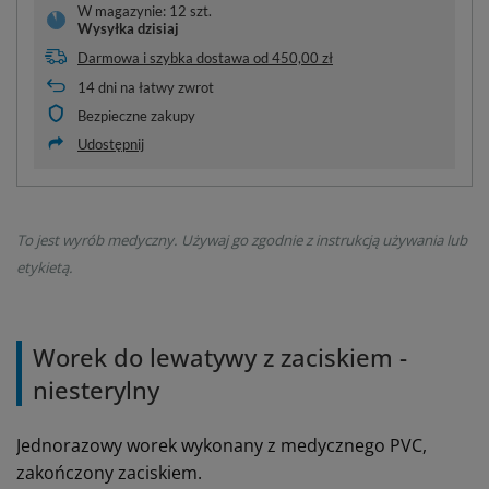
W magazynie: 12 szt.
Wysyłka
dzisiaj
Darmowa i szybka dostawa
od
450,00 zł
14
dni na łatwy zwrot
Bezpieczne zakupy
Udostępnij
To jest wyrób medyczny. Używaj go zgodnie z instrukcją używania lub
etykietą.
Worek do lewatywy z zaciskiem -
niesterylny
Jednorazowy worek wykonany z medycznego PVC,
zakończony zaciskiem.