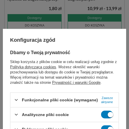
1,80 zł
10,99 zł - 13,99 zł
Dostępny
Dostępny
DO KOSZYKA
DO KOSZYKA
Konfiguracja zgód
Dbamy o Twoją prywatność
Sklep korzysta z plików cookie w celu realizacji usług zgodnie z
Polityką dotyczącą cookies
. Możesz określić warunki
przechowywania lub dostępu do cookie w Twojej przeglądarce.
Więcej informacji na temat warunków i prywatności można
znaleźć także na stronie
Prywatność i warunki Google
.
Przyrząd do przetaczania
płynów infuzyjnych IS
Zawsze
B/Ftal. dł. 150 cm -
Funkcjonalne pliki cookie (wymagane)
aktywne
Margomed
Jednorazowy, sterylny przyrząd
Analityczne pliki cookie
do przetaczania płynów
infuzyjnych. Bez ftalanów.