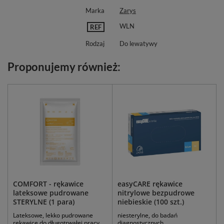
Marka
Zarys
WLN
REF
Rodzaj
Do lewatywy
Proponujemy również:
COMFORT - rękawice
easyCARE rękawice
lateksowe pudrowane
nitrylowe bezpudrowe
STERYLNE (1 para)
niebieskie (100 szt.)
Lateksowe, lekko pudrowane
niesterylne, do badań
rękawice do długotrwałej pracy.
diagnostycznych.