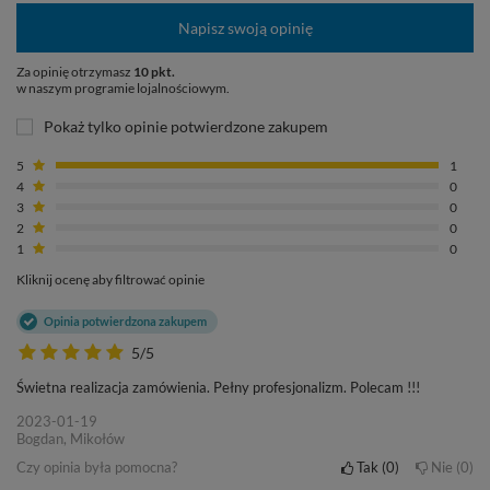
Napisz swoją opinię
Za opinię otrzymasz
10 pkt.
w naszym programie lojalnościowym.
Pokaż tylko opinie potwierdzone zakupem
5
1
4
0
3
0
2
0
1
0
Kliknij ocenę aby filtrować opinie
Opinia potwierdzona zakupem
5/5
Świetna realizacja zamówienia. Pełny profesjonalizm. Polecam !!!
2023-01-19
Bogdan, Mikołów
Czy opinia była pomocna?
Tak
0
Nie
0