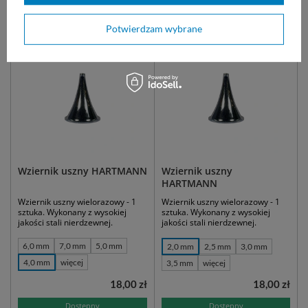
Zobacz także:
Potwierdzam wybrane
Wziernik uszny HARTMANN
Wziernik uszny
HARTMANN
Wziernik uszny wielorazowy - 1
Wziernik uszny wielorazowy - 1
sztuka. Wykonany z wysokiej
sztuka. Wykonany z wysokiej
jakości stali nierdzewnej.
jakości stali nierdzewnej.
6,0 mm
7,0 mm
5,0 mm
2,0 mm
2,5 mm
3,0 mm
4,0 mm
więcej
3,5 mm
więcej
18,00 zł
18,00 zł
Dostępny
Dostępny