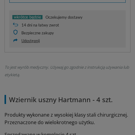
Oczekujemy dostawy
14
dni na łatwy zwrot
Bezpieczne zakupy
Udostępnij
To jest wyrób medyczny. Używaj go zgodnie z instrukcją używania lub
etykietą.
Wziernik uszny Hartmann - 4 szt.
Produkty wykonane z wysokiej klasy stali chirurgicznej.
Przeznaczone do wielokrotnego użytku.
Sprzedawane w komplecie 4 szt.