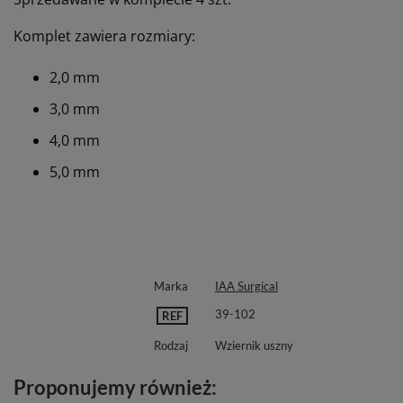
Komplet zawiera rozmiary:
2,0 mm
3,0 mm
4,0 mm
5,0 mm
Marka
IAA Surgical
39-102
REF
Rodzaj
Wziernik uszny
Proponujemy również: