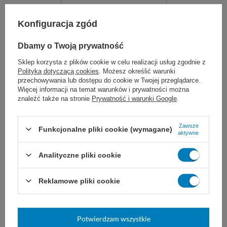
Konfiguracja zgód
Dbamy o Twoją prywatność
Sklep korzysta z plików cookie w celu realizacji usług zgodnie z
Polityką dotyczącą cookies
. Możesz określić warunki
przechowywania lub dostępu do cookie w Twojej przeglądarce.
Haczyk uszny LUCAE
Więcej informacji na temat warunków i prywatności można
znaleźć także na stronie
Prywatność i warunki Google
.
Hak laryngologiczny do
bezpiecznego usuwania ciał
obcych z wnętrza ucha.
Wielokrotnego użytku, ze stali
Zawsze
Funkcjonalne pliki cookie (wymagane)
nierdzewnej.
aktywne
mały
średni
duży
Analityczne pliki cookie
35,00 zł
Reklamowe pliki cookie
Dostępny
WYBIERZ WARIANT
Potwierdzam wszystkie