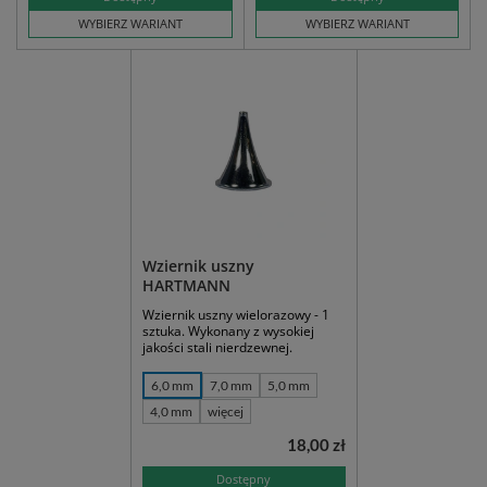
WYBIERZ WARIANT
WYBIERZ WARIANT
Wziernik uszny
HARTMANN
Wziernik uszny wielorazowy - 1
sztuka. Wykonany z wysokiej
jakości stali nierdzewnej.
6,0 mm
7,0 mm
5,0 mm
4,0 mm
więcej
18,00 zł
Dostępny