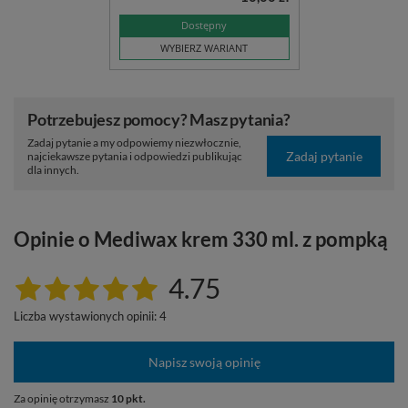
Dostępny
WYBIERZ WARIANT
Potrzebujesz pomocy? Masz pytania?
Zadaj pytanie a my odpowiemy niezwłocznie,
Zadaj pytanie
najciekawsze pytania i odpowiedzi publikując
dla innych.
Opinie o Mediwax krem 330 ml. z pompką
4.75
Liczba wystawionych opinii: 4
Napisz swoją opinię
Za opinię otrzymasz
10 pkt.