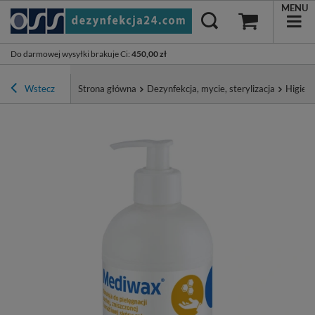
MENU
Do darmowej wysyłki brakuje Ci
:
450,00 zł
Wstecz
Strona główna
Dezynfekcja, mycie, sterylizacja
Higiena