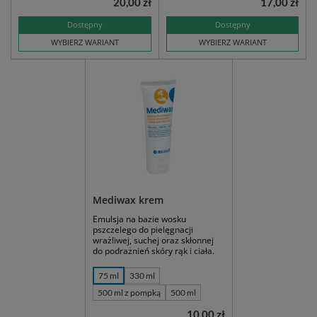
20,00 zł
17,00 zł
Dostępny
Dostępny
WYBIERZ WARIANT
WYBIERZ WARIANT
Mediwax krem
Emulsja na bazie wosku
pszczelego do pielęgnacji
wrażliwej, suchej oraz skłonnej
do podrażnień skóry rąk i ciała.
75 ml
330 ml
500 ml z pompką
500 ml
10,00 zł