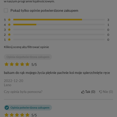
w naszym programie lojalnościowym.
Pokaż tylko opinie potwierdzone zakupem
5
3
4
1
3
0
2
0
1
0
Kliknij ocenę aby filtrować opinie
Opinia niepotwierdzona zakupem
5/5
balsam do rąk mojego życia pięknie pachnie koi moje spierzchnięte ręce
2022-12-20
Leno
Czy opinia była pomocna?
Tak
0
Nie
0
Opinia potwierdzona zakupem
5/5