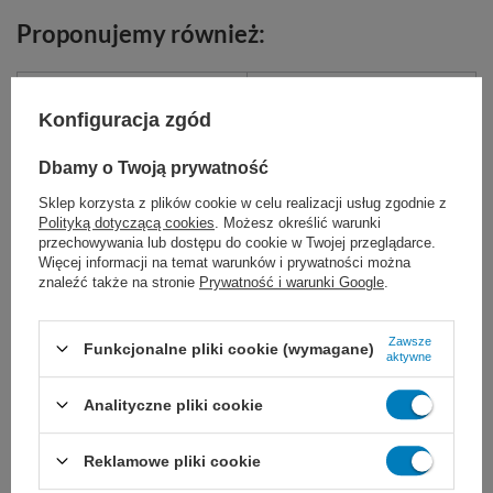
Proponujemy również:
Konfiguracja zgód
Dbamy o Twoją prywatność
Sklep korzysta z plików cookie w celu realizacji usług zgodnie z
Polityką dotyczącą cookies
. Możesz określić warunki
przechowywania lub dostępu do cookie w Twojej przeglądarce.
Więcej informacji na temat warunków i prywatności można
znaleźć także na stronie
Prywatność i warunki Google
.
Mediwax krem
AHD 1000
Emulsja na bazie wosku
Alkoholowy preparat do
pszczelego do pielęgnacji
higienicznej i chirurgicznej
Zawsze
Funkcjonalne pliki cookie (wymagane)
wrażliwej, suchej oraz skłonnej do
dezynfekcji rąk i skóry.
aktywne
podrażnień skóry rąk i ciała.
Analityczne pliki cookie
75 ml
330 ml
250 ml
500 ml
1 L
5 L
500 ml z pompką
500 ml
Reklamowe pliki cookie
10,00 zł
22,00 zł