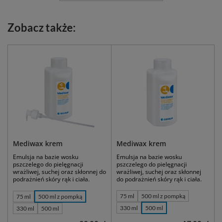
Zobacz także:
Mediwax krem
Mediwax krem
Emulsja na bazie wosku
Emulsja na bazie wosku
pszczelego do pielęgnacji
pszczelego do pielęgnacji
wrażliwej, suchej oraz skłonnej do
wrażliwej, suchej oraz skłonnej
podrażnień skóry rąk i ciała.
do podrażnień skóry rąk i ciała.
75 ml
500 ml z pompką
75 ml
500 ml z pompką
330 ml
500 ml
330 ml
500 ml