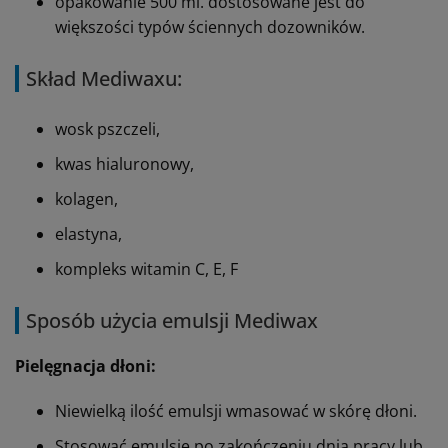
opakowanie 500 ml. dostosowane jest do
większości typów ściennych dozowników.
Skład Mediwaxu:
wosk pszczeli,
kwas hialuronowy,
kolagen,
elastyna,
kompleks witamin C, E, F
Sposób użycia emulsji Mediwax
Pielęgnacja dłoni:
Niewielką ilość emulsji wmasować w skórę dłoni.
Stosować emulsję po zakończeniu dnia pracy lub