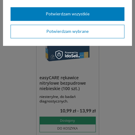
Dostępny
Dostępny
WYBIERZ WARIANT
WYBIERZ WARIANT
Potwierdzam wszystkie
Potwierdzam wybrane
easyCARE rękawice
nitrylowe bezpudrowe
niebieskie (100 szt.)
niesterylne, do badań
diagnostycznych.
10,99 zł - 13,99 zł
Dostępny
DO KOSZYKA