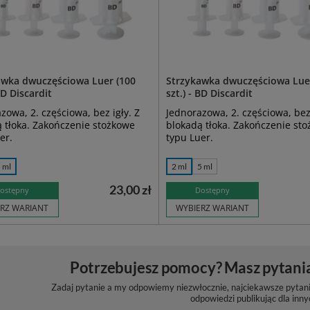
awka dwuczęściowa Luer (100
Strzykawka dwuczęściowa Lue
 BD Discardit
szt.) - BD Discardit
zowa, 2. częściowa, bez igły. Z
Jednorazowa, 2. częściowa, bez 
 tłoka. Zakończenie stożkowe
blokadą tłoka. Zakończenie st
er.
typu Luer.
 ml
2 ml
5 ml
23,00 zł
ostępny
Dostępny
RZ WARIANT
WYBIERZ WARIANT
Potrzebujesz pomocy? Masz pytani
Zadaj pytanie a my odpowiemy niezwłocznie, najciekawsze pytani
odpowiedzi publikując dla inny