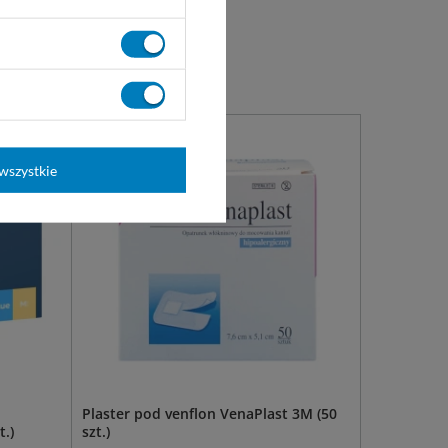
wszystkie
Plaster pod venflon VenaPlast 3M (50
t.)
szt.)