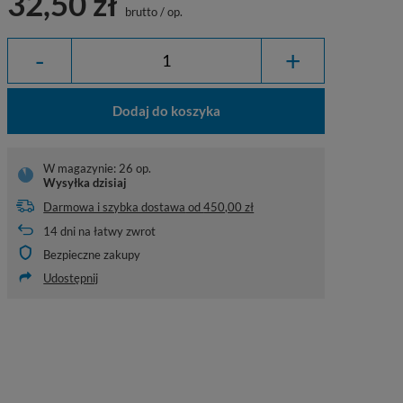
32,50 zł
brutto
/
op.
-
+
Dodaj do koszyka
W magazynie: 26 op.
Wysyłka
dzisiaj
Darmowa i szybka dostawa
od
450,00 zł
14
dni na łatwy zwrot
Bezpieczne zakupy
Udostępnij