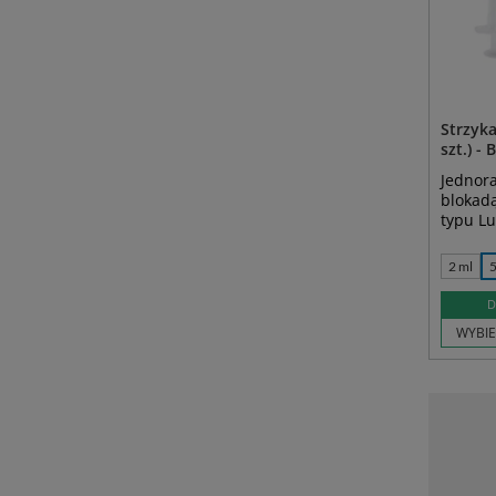
Strzyk
szt.) -
Jednora
blokadą
typu Lu
2 ml
5
D
WYBIE