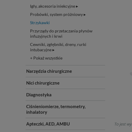
Igły, akcesoria iniekcyjne ▸
Probówki, system próżniowy ▸
Strzykawki
Przyrządy do przetaczania płynów
infuzyjnych i krwi
Cewniki, zgłębniki, dreny, rurki
intubacyjne ▸
+ Pokaż wszystkie
Narzędzia chirurgiczne
Nici chirurgiczne
Diagnostyka
Ciśnieniomierze, termometry,
inhalatory
Apteczki, AED, AMBU
To jest wy