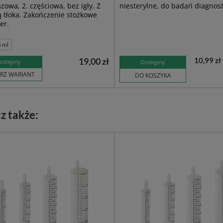
zowa, 2. częściowa, bez igły. Z
niesterylne, do badań diagnos
 tłoka. Zakończenie stożkowe
er.
5 ml
19,00 zł
10,99 zł 
ostępny
Dostępny
RZ WARIANT
DO KOSZYKA
z także: