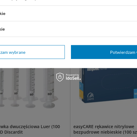
Końcówka
Luer Slip
kie
nujemy również:
kie
dzam wybrane
Potwierdzam 
awka dwuczęściowa Luer (100
easyCARE rękawice nitrylowe
 BD Discardit
bezpudrowe niebieskie (100 sz