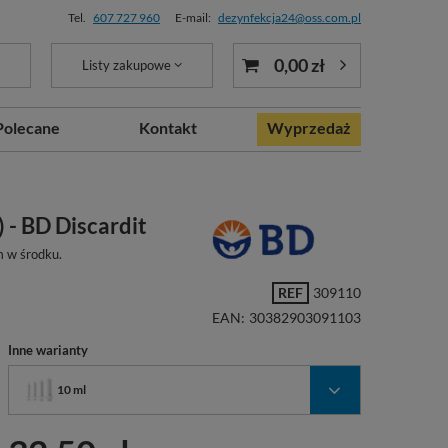
Tel.
607 727 960
E-mail:
dezynfekcja24@oss.com.pl
0,00 zł
Listy zakupowe
Polecane
Kontakt
Wyprzedaż
 - BD Discardit
m w środku.
REF
309110
EAN:
30382903091103
Inne warianty
10 ml