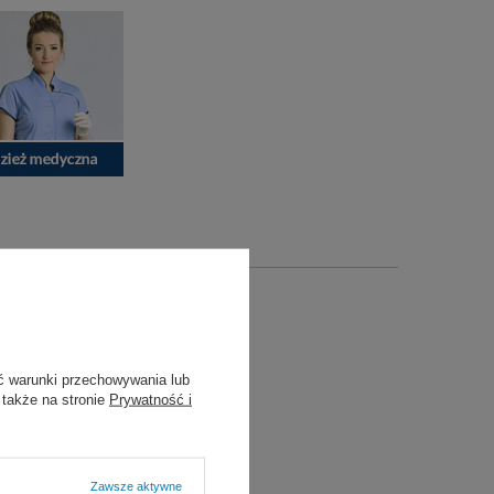
ckinson
ckson (BD)
ć warunki przechowywania lub
 także na stronie
Prywatność i
zastosowania
iowa
Zawsze aktywne