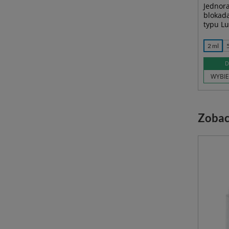
Jednora
blokadą
typu Lu
2 ml
D
WYBIE
Zobac