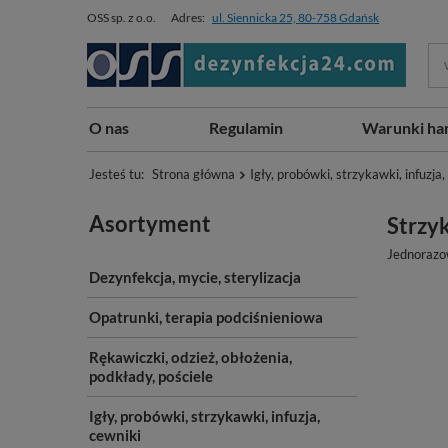
OSS sp. z o.o.
Adres:
ul. Siennicka 25, 80-758 Gdańsk
O nas
Regulamin
Warunki ha
Jesteś tu:
Strona główna
Igły, probówki, strzykawki, infuzja,
Asortyment
Strzyk
Jednorazow
Dezynfekcja, mycie, sterylizacja
Opatrunki, terapia podciśnieniowa
Rękawiczki, odzież, obłożenia,
podkłady, pościele
Igły, probówki, strzykawki, infuzja,
cewniki