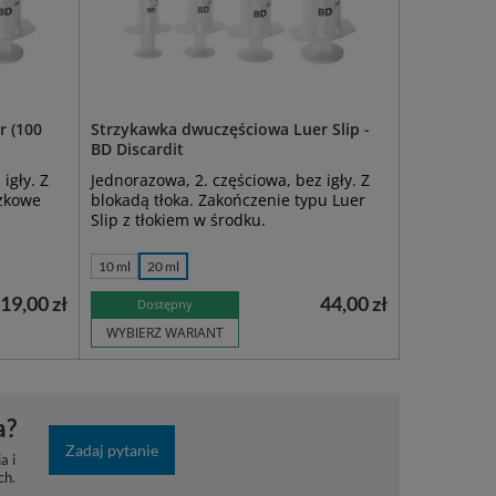
r (100
Strzykawka dwuczęściowa Luer Slip -
BD Discardit
igły. Z
Jednorazowa, 2. częściowa, bez igły. Z
ożkowe
blokadą tłoka. Zakończenie typu Luer
Slip z tłokiem w środku.
10 ml
20 ml
19,00 zł
44,00 zł
Dostępny
WYBIERZ WARIANT
a?
Zadaj pytanie
a i
ch.