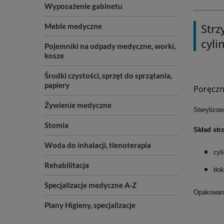
Wyposażenie gabinetu
Strz
Meble medyczne
cyli
Pojemniki na odpady medyczne, worki,
kosze
Środki czystości, sprzęt do sprzątania,
papiery
Poręczn
Żywienie medyczne
Sterylizow
Stomia
Skład str
Woda do inhalacji, tlenoterapia
cyl
Rehabilitacja
tło
Specjalizacje medyczne A-Z
Opakowanie
Plany Higieny, specjalizacje