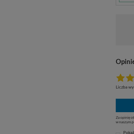
Opinie
Liczba wy
Za opinię 
w naszym p
Pokaż