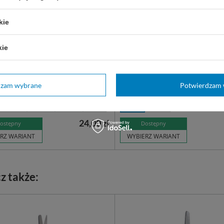
kie
i operacyjne ostro-ostre -
Nożyczki STEVENS 11,5 cm
kie
ia i rozcinania tkanek podczas
do tenotomii i przecinania inn
i chirurgicznych. Wielokrotnego
delikatnych struktur podczas o
 wykonane ze stali nierdzewnej.
Wielokrotnego użytku, z wysokie
stali nierdzewnej.
dzam wybrane
Potwierdzam 
14,5 cm
16,5 cm
17,5 cm
więcej
proste
zagięte
24,00 zł
ostępny
Dostępny
RZ WARIANT
WYBIERZ WARIANT
z także: