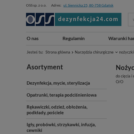
OSS sp. z o.o.
Adres:
ul. Siennicka 25, 80-758 Gdańsk
O nas
Regulamin
Warunki ha
Jesteś tu:
Strona główna
Narzędzia chirurgiczne
nożyczki
Asortyment
Nożyc
do cięcia 
O/O
Dezynfekcja, mycie, sterylizacja
Opatrunki, terapia podciśnieniowa
Rękawiczki, odzież, obłożenia,
podkłady, pościele
Igły, probówki, strzykawki, infuzja,
cewniki