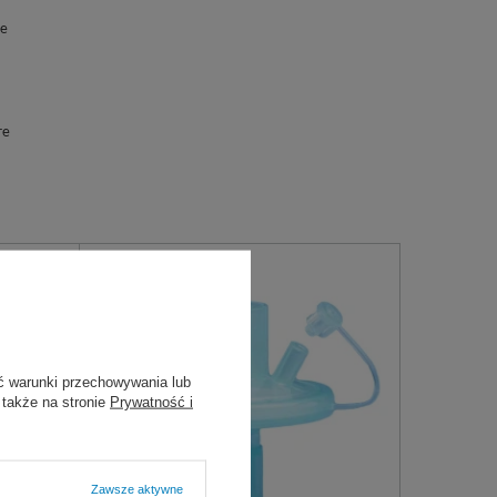
ne
re
ć warunki przechowywania lub
 także na stronie
Prywatność i
Zawsze aktywne