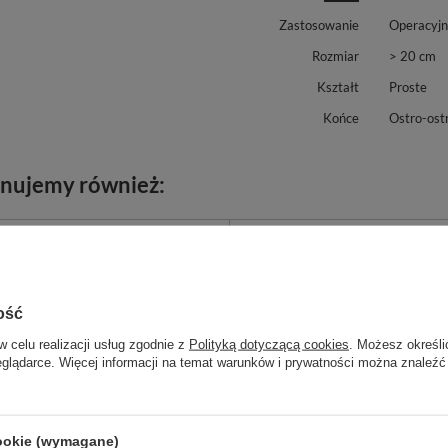
Zastosowanie
Operacyj
Rozmiar
> 20 cm
Kształt
Proste
Końce
Ostro-ost
nujemy również:
ość
w celu realizacji usług zgodnie z
Polityką dotyczącą cookies
. Możesz określi
eglądarce. Więcej informacji na temat warunków i prywatności można znaleźć
cookie (wymagane)