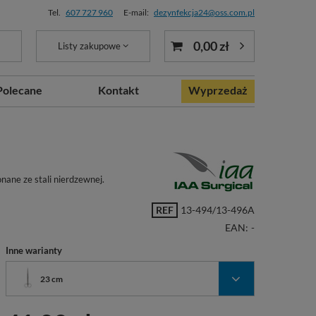
Tel.
607 727 960
E-mail:
dezynfekcja24@oss.com.pl
0,00 zł
Listy zakupowe
Polecane
Kontakt
Wyprzedaż
nane ze stali nierdzewnej.
REF
13-494/13-496A
EAN:
-
Inne warianty
23 cm