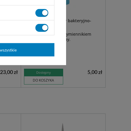
Filtr elektrostatyczny bakteryjno-
wirusowy R-Vent
ych
Filtr mechaniczny z wymiennikiem
peracji.
ciepła i wilgoci sterylny.
j jakości
wszystkie
23,00 zł
5,00 zł
Dostępny
DO KOSZYKA