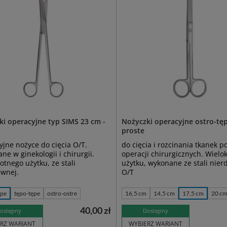
ki operacyjne typ SIMS 23 cm -
Nożyczki operacyjne ostro-tęp
proste
jne nożyce do cięcia O/T.
do cięcia i rozcinania tkanek p
ne w ginekologii i chirurgii.
operacji chirurgicznych. Wielo
otnego użytku, ze stali
użytku, wykonane ze stali nier
ewnej.
O/T
ępe
tępo-tępe
ostro-ostre
16,5 cm
14,5 cm
17,5 cm
20 c
40,00 zł
ostępny
Dostępny
RZ WARIANT
WYBIERZ WARIANT