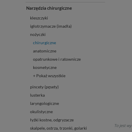
Narzędzia chirurgiczne
kleszczyki
igłotrzymacze (imadła)
nożyczki
chirurgiczne
anatomiczne
opatrunkowe i ratownicze
kosmetyczne
+ Pokaż wszystkie
pincety (pęsety)
lusterka
laryngologiczne
okulistyczne
łyżki kostne, odgryzacze
To jest wy
skalpele, ostrza, trzonki, golarki