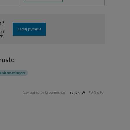
a?
Zadaj pytanie
a i
ch.
roste
ierdzona zakupem
Czy opinia była pomocna?
Tak
0
Nie
0