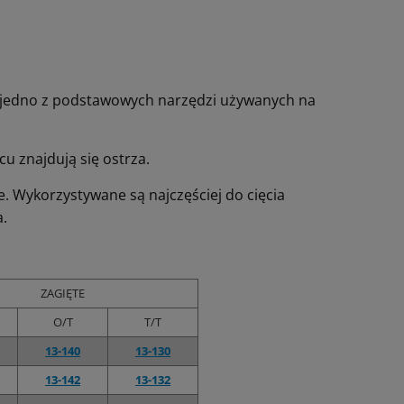
To jedno z podstawowych narzędzi używanych na
cu znajdują się ostrza.
. Wykorzystywane są najczęściej do cięcia
a.
ZAGIĘTE
O/T
T/T
13-140
13-130
13-142
13-132