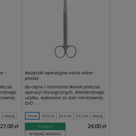
e -
Nożyczki operacyjne ostro-ostre -
proste
odczas
do cięcia i rozcinania tkanek podczas
krotnego
operacji chirurgicznych. Wielokrotnego
dzewnej.
użytku, wykonane ze stali nierdzewnej.
O/O
m
więcej
13 cm
14,5 cm
16,5 cm
17,5 cm
więcej
27,00 zł
24,00 zł
Dostępny
WYBIERZ WARIANT