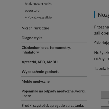
haki, rozszerzadła
pozostałe
Noży
+ Pokaż wszystkie
Przezna
Nici chirurgiczne
sali ope
Diagnostyka
Składaj
Ciśnieniomierze, termometry,
inhalatory
Nożyczk
różnych 
Apteczki, AED, AMBU
Tabela 
Wyposażenie gabinetu
Meble medyczne
Pojemniki na odpady medyczne, worki,
kosze
Środki czystości, sprzęt do sprzątania,