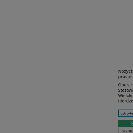
Nożycz
proste
Operacy
Stosowa
Wielokr
nierdz
ostro-t
D
WYBIE