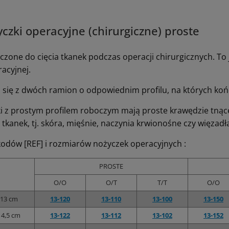
czki operacyjne (chirurgiczne) proste
czone do cięcia tkanek podczas operacji chirurgicznych. 
racyjnej.
ą się z dwóch ramion o odpowiednim profilu, na których koń
i z prostym profilem roboczym mają proste krawędzie tnące
tkanek, tj. skóra, mięśnie, naczynia krwionośne czy więzadł
kodów [REF] i rozmiarów nożyczek operacyjnych :
PROSTE
O/O
O/T
T/T
O/O
13 cm
13-120
13-110
13-100
13-150
14,5 cm
13-122
13-112
13-102
13-152