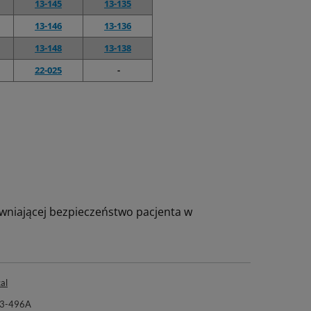
13-145
13-135
13-146
13-136
13-148
13-138
22-025
-
ewniającej bezpieczeństwo pacjenta w
al
13-496A