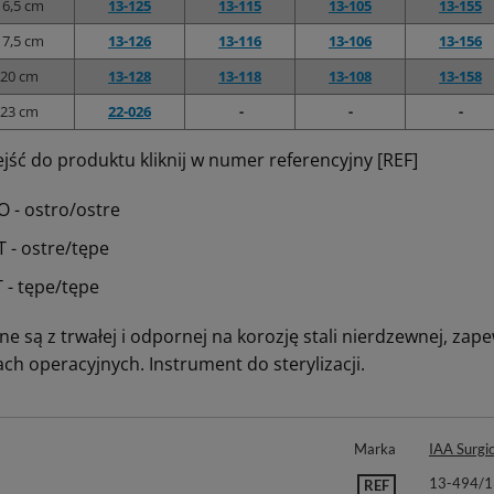
16,5 cm
13-125
13-115
13-105
13-155
17,5 cm
13-126
13-116
13-106
13-156
20 cm
13-128
13-118
13-108
13-158
23 cm
22-026
-
-
-
jść do produktu kliknij w numer referencyjny [REF]
O - ostro/ostre
T - ostre/tępe
T - tępe/tępe
e są z trwałej i odpornej na korozję stali nierdzewnej, zap
ch operacyjnych. Instrument do sterylizacji.
Marka
IAA Surgic
13-494/
REF