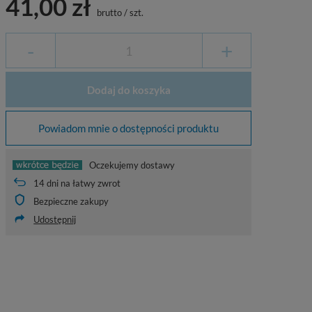
41,00 zł
brutto
/
szt.
-
+
Dodaj do koszyka
Powiadom mnie o dostępności produktu
Oczekujemy dostawy
14
dni na łatwy zwrot
Bezpieczne zakupy
Udostępnij