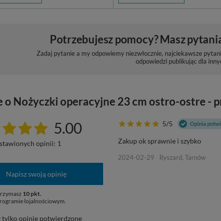
Potrzebujesz pomocy? Masz pytani
Zadaj pytanie a my odpowiemy niezwłocznie, najciekawsze pytani
odpowiedzi publikując dla inny
 o Nożyczki operacyjne 23 cm ostro-ostre - p
5.00
5/5
Opinia potw
Zakup ok sprawnie i szybko
stawionych opinii: 1
2024-02-29
Ryszard, Tarnów
Napisz swoją opinię
otrzymasz
10 pkt.
rogramie lojalnościowym.
 tylko opinie potwierdzone