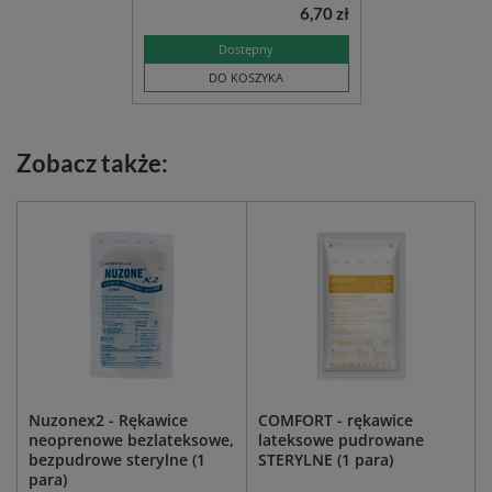
6,70 zł
Dostępny
DO KOSZYKA
Zobacz także:
Nuzonex2 - Rękawice
COMFORT - rękawice
neoprenowe bezlateksowe,
lateksowe pudrowane
bezpudrowe sterylne (1
STERYLNE (1 para)
para)