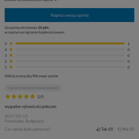
Napisz swoją opinię
Za opinię otrzymasz
10 pkt.
w naszym programie lojalnościowym.
5
1
4
0
3
0
2
0
1
0
Kliknij ocenę aby filtrować opinie
Opinia niepotwierdzona zakupem
5/5
wygodne rękawiczki.polecam
2017-02-13
Franciszka, Bydgoszcz
Czy opinia była pomocna?
Tak
0
Nie
0