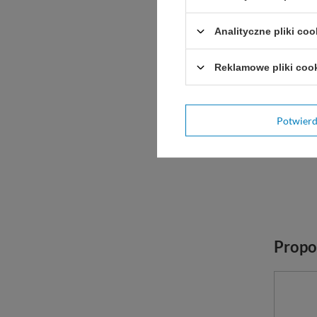
Analityczne pliki coo
Reklamowe pliki coo
Potwier
Propo