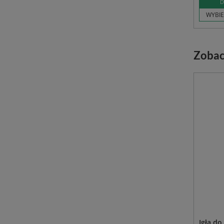
D
WYBIE
Zobac
Igła do