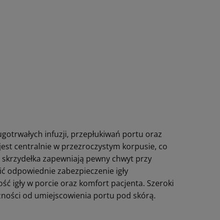
otrwałych infuzji, przepłukiwań portu oraz
jest centralnie w przezroczystym korpusie, co
e skrzydełka zapewniają pewny chwyt przy
ić odpowiednie zabezpieczenie igły
ć igły w porcie oraz komfort pacjenta. Szeroki
ności od umiejscowienia portu pod skórą.