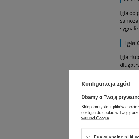
Igła do
samozak
sygnaliz
Igła
Igła Hu
długotr
iniekcje
Konfiguracja zgód
GRIP
Dbamy o Twoją prywatn
Jedyna n
Sklep korzysta z plików cookie 
oraz ap
dostępu do cookie w Twojej prz
PLUS, m
warunki Google
.
położen
Funkcjonalne pliki 