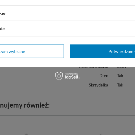
Marka
Akme
kie
21-2769
REF
kie
Marka
Smith M.
Rodzaj
Gripper
Szerokość
20G
dzam wybrane
Potwierdzam 
Długość
16 mm
Kolor oznaczenia
Żółty
Dren
Tak
Skrzydełka
Tak
nujemy również: