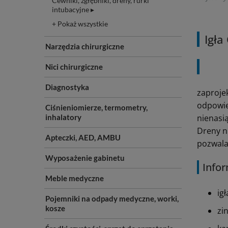
Cewniki, zgłębniki, dreny, rurki
intubacyjne ▸
+ Pokaż wszystkie
Igła
Narzędzia chirurgiczne
Nici chirurgiczne
Diagnostyka
zaproje
odpowie
Ciśnieniomierze, termometry,
inhalatory
nienasią
Dreny n
Apteczki, AED, AMBU
pozwala 
Wyposażenie gabinetu
Infor
Meble medyczne
ig
Pojemniki na odpady medyczne, worki,
kosze
zi