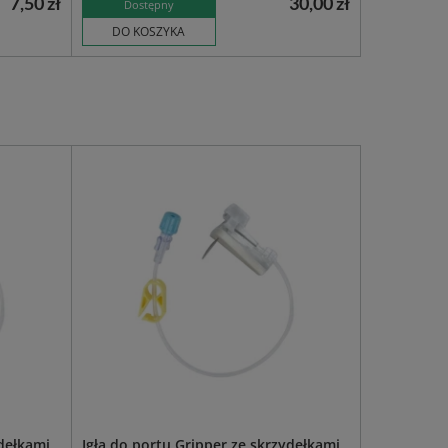
7,50 zł
30,00 zł
Dostępny
DO KOSZYKA
dełkami,
Igła do portu Gripper ze skrzydełkami,