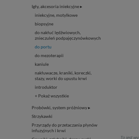
Igły, akcesoria iniekcyjne ▸
iniekcyjne, motylkowe
biopsyjne
do nakłuć lędźwiowych,
znieczuleń podpajęczynówkowych
do portu
do mezoterapii
kaniule
nakłuwacze, kraniki, koreczki,
stazy, worki do upustu krwi
introduktor
+ Pokaż wszystkie
Probówki, system próżniowy ▸
Strzykawki
Przyrządy do przetaczania płynów
infuzyjnych i krwi
To jest wy