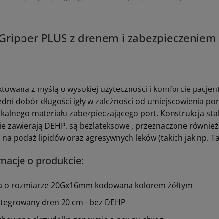
 Gripper PLUS z drenem i zabezpieczenie
ktowana z myślą o wysokiej użyteczności i komforcie pacje
dni dobór długości igły w zależności od umiejscowienia po
kalnego materiału zabezpieczającego port. Konstrukcja stabi
ie zawierają DEHP, są bezlateksowe , przeznaczone również d
na podaż lipidów oraz agresywnych leków (takich jak np. Ta
macje o produkcie:
ła o rozmiarze 20Gx16mm kodowana kolorem żółtym
ntegrowany dren 20 cm - bez DEHP