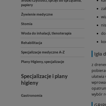
ka
Środki czystości, sprzęt do sprzątania,
papiery
za
Żywienie medyczne
wi
Stomia
ni
do
Woda do inhalacji, tlenoterapia
ko
Rehabilitacja
Specjalizacje medyczne A-Z
Igła
Plany Higieny, specjalizacje
z drene
pobiera
Specjalizacje i plany
ułatwia
higieny
wprowad
opatrun
wybór r
Gastronomia
GRIP