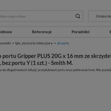
Zaloguj się
ndlowe
Referencje
Poradniki:
 cewniki
Igły, akcesoria iniekcyjne ▸
do portu
do portu Gripper PLUS 20G x 16 mm ze skrzyde
 bez portu Y (1 szt.) - Smith M.
a do długotrwałych infuzji, przepłukiwań portu oraz pobierania krwi. Nie posia