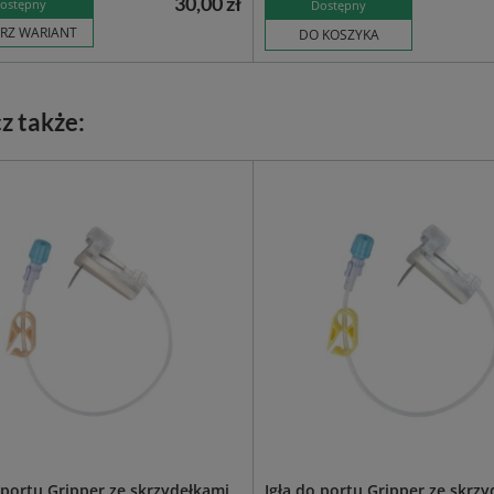
30,00 zł
ostępny
Dostępny
RZ WARIANT
DO KOSZYKA
z także:
 portu Gripper ze skrzydełkami,
Igła do portu Gripper ze skrzy