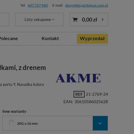
Tel.
607 727 960
E-mail:
dezynfekcja24@oss.com.pl
0,00 zł
Listy zakupowe
Polecane
Kontakt
Wyprzedaż
łkami, z drenem
da portu Y. Nasadka koloru
REF
21-2769-24
EAN:
30610586025628
Inne warianty
20G x 16 mm