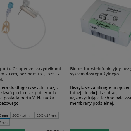
 portu Gripper ze skrzydełkami,
Bionector wielofunkcyjny bez
m 20 cm, bez portu Y (1 szt.) -
system dostępu żylnego
M.
bera do długotrwałych infuzji,
Bezigłowe zamknięte urządzen
kiwań portu oraz pobierania
infuzji, iniekcji i aspiracji,
ie posiada portu Y. Nasadka
wykorzystujące technologię zw
 beżowego.
membrany podzielnej.
25 mm
20G x 16 mm
20G x 19 mm
19 mm