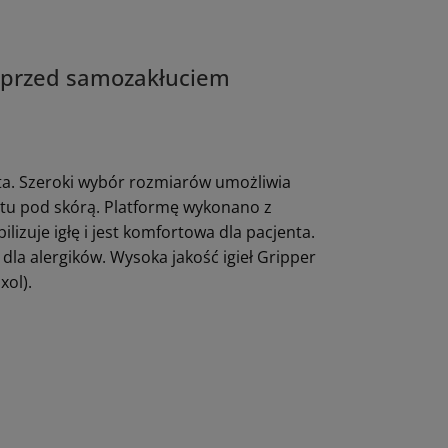
m przed samozakłuciem
nta. Szeroki wybór rozmiarów umożliwia
rtu pod skórą. Platformę wykonano z
lizuje igłę i jest komfortowa dla pacjenta.
la alergików. Wysoka jakość igieł Gripper
xol).