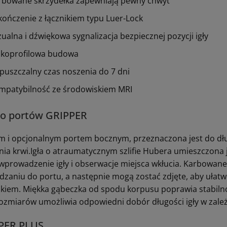
rbowane skrzydełka zapewniają pewny chwyt
kończenie z łącznikiem typu Luer-Lock
zualna i dźwiękowa sygnalizacja bezpiecznej pozycji igły
skoprofilowa budowa
puszczalny czas noszenia do 7 dni
mpatybilność ze środowiskiem MRI
 do portów GRIPPER
m i opcjonalnym portem bocznym, przeznaczona jest do dług
nia krwi.Igła o atraumatycznym szlifie Hubera umieszczona 
 wprowadzenie igły i obserwacje miejsca wkłucia. Karbowan
zaniu do portu, a następnie mogą zostać zdjęte, aby ułatw
kiem. Miękka gąbeczka od spodu korpusu poprawia stabilnoś
ozmiarów umożliwia odpowiedni dobór długości igły w zależ
PER PLUS