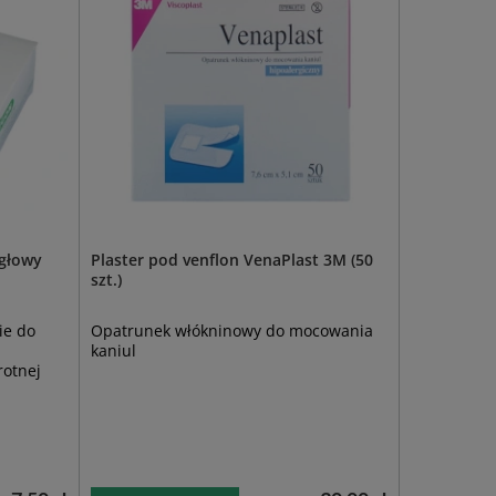
igłowy
Plaster pod venflon VenaPlast 3M (50
szt.)
ie do
Opatrunek włókninowy do mocowania
kaniul
rotnej