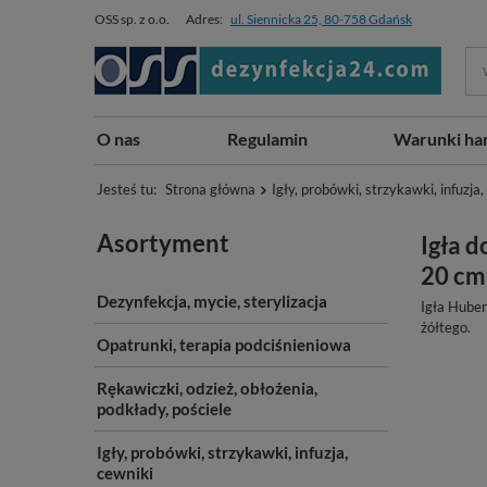
OSS sp. z o.o.
Adres:
ul. Siennicka 25, 80-758 Gdańsk
O nas
Regulamin
Warunki ha
Jesteś tu:
Strona główna
Igły, probówki, strzykawki, infuzja,
Asortyment
Igła 
20 cm,
Dezynfekcja, mycie, sterylizacja
Igła Huber
żółtego.
Opatrunki, terapia podciśnieniowa
Rękawiczki, odzież, obłożenia,
podkłady, pościele
Igły, probówki, strzykawki, infuzja,
cewniki