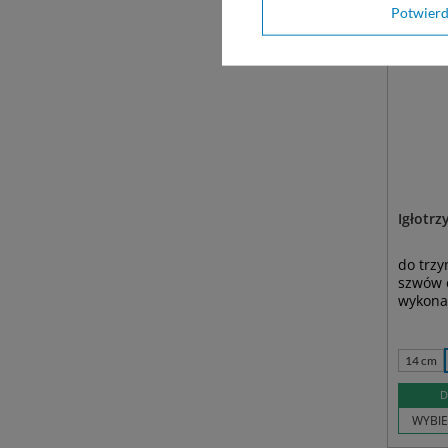
Potwier
Igłotr
do trz
szwów 
wykonan
14 cm
D
WYBIE