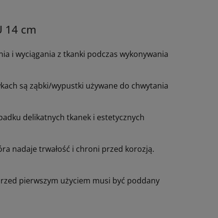
U 14 cm
nia i wyciągania z tkanki podczas wykonywania
ówkach są ząbki/wypustki używane do chwytania
adku delikatnych tkanek i estetycznych
óra nadaje trwałość i chroni przed korozją.
 przed pierwszym użyciem musi być poddany