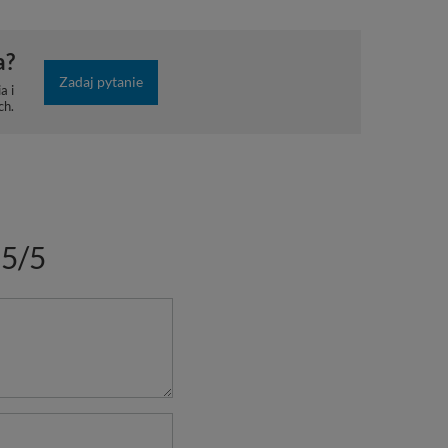
a?
Zadaj pytanie
a i
ch.
5/5