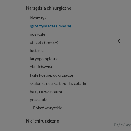
Narzędzia chirurgiczne
kleszczyki
igłotrzymacze (imadła)
nożyczki
pincety (pęsety)
lusterka
laryngologiczne
okulistyczne
łyżki kostne, odgryzacze
skalpele, ostrza, trzonki, golarki
haki, rozszerzadła
pozostałe
+ Pokaż wszystkie
Nici chirurgiczne
To jest wy