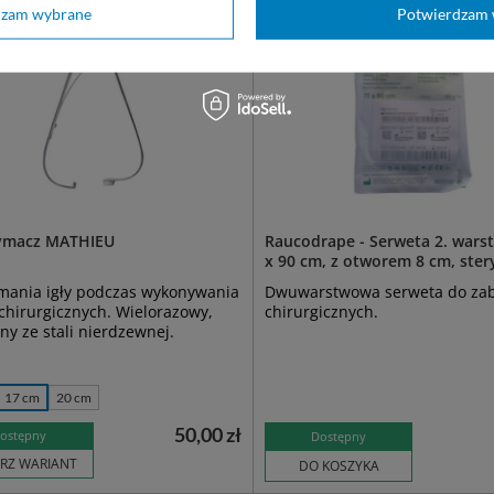
dzam wybrane
Potwierdzam 
zymacz MATHIEU
Raucodrape - Serweta 2. wars
x 90 cm, z otworem 8 cm, ster
ymania igły podczas wykonywania
Dwuwarstwowa serweta do za
chirurgicznych. Wielorazowy,
chirurgicznych.
y ze stali nierdzewnej.
17 cm
20 cm
50,00 zł
ostępny
Dostępny
RZ WARIANT
DO KOSZYKA