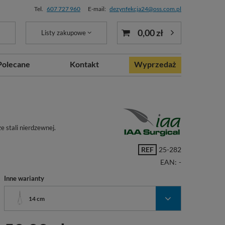
Tel.
607 727 960
E-mail:
dezynfekcja24@oss.com.pl
0,00 zł
Listy zakupowe
Polecane
Kontakt
Wyprzedaż
 stali nierdzewnej.
REF
25-282
EAN:
-
Inne warianty
14 cm