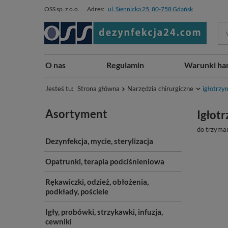
OSS sp. z o.o.
Adres:
ul. Siennicka 25, 80-758 Gdańsk
O nas
Regulamin
Warunki ha
Jesteś tu:
Strona główna
Narzędzia chirurgiczne
igłotrzy
Asortyment
Igłot
do trzyman
Dezynfekcja, mycie, sterylizacja
Opatrunki, terapia podciśnieniowa
Rękawiczki, odzież, obłożenia,
podkłady, pościele
Igły, probówki, strzykawki, infuzja,
cewniki