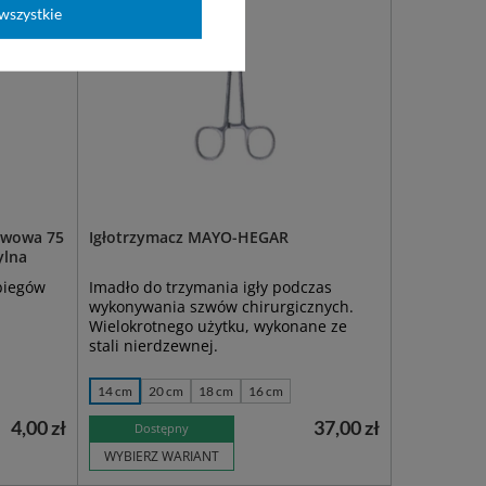
wszystkie
twowa 75
Igłotrzymacz MAYO-HEGAR
ylna
biegów
Imadło do trzymania igły podczas
wykonywania szwów chirurgicznych.
Wielokrotnego użytku, wykonane ze
stali nierdzewnej.
14 cm
20 cm
18 cm
16 cm
4,00 zł
37,00 zł
Dostępny
WYBIERZ WARIANT