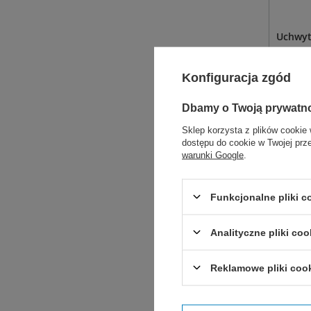
Uchwyt
Uchwyt 
ostrzam
Konfiguracja zgód
nierdz
na uch
Dbamy o Twoją prywatn
Sklep korzysta z plików cookie 
podwój
dostępu do cookie w Twojej prz
warunki Google
.
D
WYBIE
Funkcjonalne pliki 
Zobac
Analityczne pliki coo
Reklamowe pliki coo