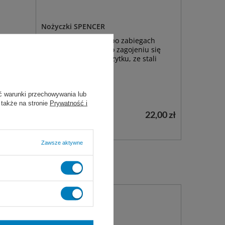
Nożyczki SPENCER
do usuwania szwów po zabiegach
naczyń
chirurgicznych lub po zagojeniu się
h
ran. Wielokrotnego użytku, ze stali
, ze stali
nierdzewnej.
ć warunki przechowywania lub
9 cm
13 cm
14 cm
 także na stronie
Prywatność i
20,00 zł
22,00 zł
Dostępny
WYBIERZ WARIANT
Zawsze aktywne