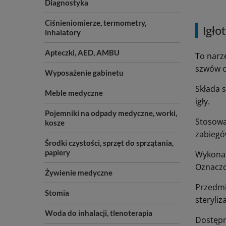
Diagnostyka
Ciśnieniomierze, termometry,
Igło
inhalatory
Apteczki, AED, AMBU
To narz
szwów c
Wyposażenie gabinetu
Składa 
Meble medyczne
igły.
Pojemniki na odpady medyczne, worki,
Stosowa
kosze
zabiegó
Środki czystości, sprzęt do sprzątania,
papiery
Wykonany
Oznaczo
Żywienie medyczne
Przedmi
Stomia
steryliza
Woda do inhalacji, tlenoterapia
Dostępn