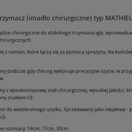
trzymacz (imadło chirurgiczne) typ MATHIE
ędzie chirurgiczne do stabilnego trzymania igły, wprowadza
hirurgicznych.
się z ramion, które łączą się za pomocą sprężyny. Na końc
ny podczas gdy chirurg wykonuje precyzyjne szycie, w przyp
w.
 z wysokostopowej stali chirurgicznej, wysokiej jakości, kt
ny znakiem CE.
ot do wielokrotnego użytku. Sprzedawany jako niejałowy -
cji.
e rozmiary: 14cm, 17cm, 20cm