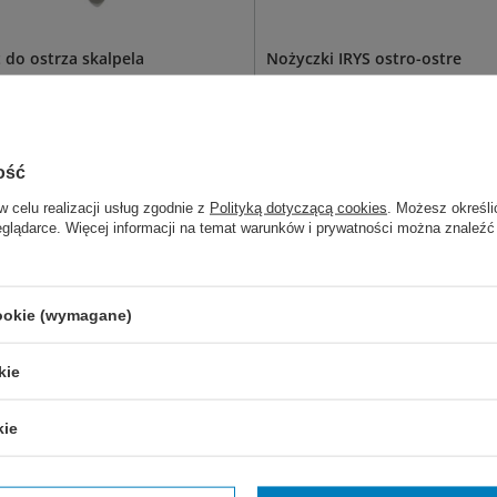
 do ostrza skalpela
Nożyczki IRYS ostro-ostre
do skalpela, kompatybilny z
chirurgiczne nożyczki O/O do
i od nr 18 do 36. Ze stali
przecinania tkanek miękkich, 
ewnej. Wygrawerowana miarka
krwionośnych, nerwów i innyc
wycie.
procedur. Wielokrotnego użytku
nierdzewnej.
ość
w celu realizacji usług zgodnie z
Polityką dotyczącą cookies
. Możesz określi
ny
nr 3
nr 4
proste
zagięte
eglądarce. Więcej informacji na temat warunków i prywatności można znaleźć
12,00 zł
ostępny
Dostępny
RZ WARIANT
WYBIERZ WARIANT
cookie (wymagane)
z także:
kie
kie