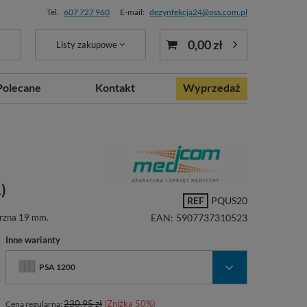
Tel.
607 727 960
E-mail:
dezynfekcja24@oss.com.pl
0,00 zł
Listy zakupowe
Polecane
Kontakt
Wyprzedaż
)
REF
PQUS20
trzna 19 mm.
EAN:
5907737310523
Inne warianty
PSA 1200
230,95 zł
(Zniżka
50
%)
Cena regularna: