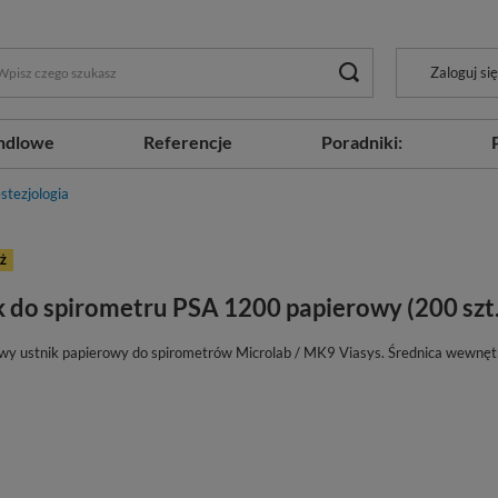
Zaloguj się
ndlowe
Referencje
Poradniki:
stezjologia
Ż
k do spirometru PSA 1200 papierowy (200 szt.
wy ustnik papierowy do spirometrów Microlab / MK9 Viasys. Średnica wewnę