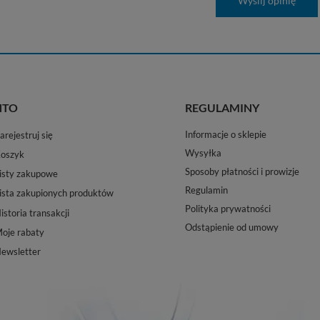
Wyślij opinię
NTO
REGULAMINY
Informacje o sklepie
arejestruj się
Wysyłka
oszyk
Sposoby płatności i prowizje
isty zakupowe
Regulamin
ista zakupionych produktów
Polityka prywatności
istoria transakcji
Odstąpienie od umowy
oje rabaty
ewsletter