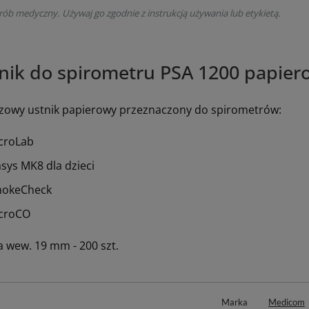
rób medyczny. Używaj go zgodnie z instrukcją używania lub etykietą.
nik do spirometru PSA 1200 papiero
zowy ustnik papierowy przeznaczony do spirometrów:
croLab
asys MK8 dla dzieci
okeCheck
croCO
a wew. 19 mm - 200 szt.
Marka
Medicom