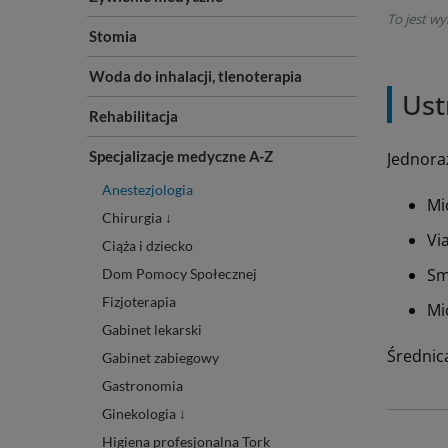
To jest wy
Stomia
Woda do inhalacji, tlenoterapia
Ust
Rehabilitacja
Specjalizacje medyczne A-Z
Jednora
Anestezjologia
Mi
Chirurgia ↓
Vi
Ciąża i dziecko
Sm
Dom Pomocy Społecznej
Fizjoterapia
Mi
Gabinet lekarski
Średnic
Gabinet zabiegowy
Gastronomia
Ginekologia ↓
Higiena profesjonalna Tork