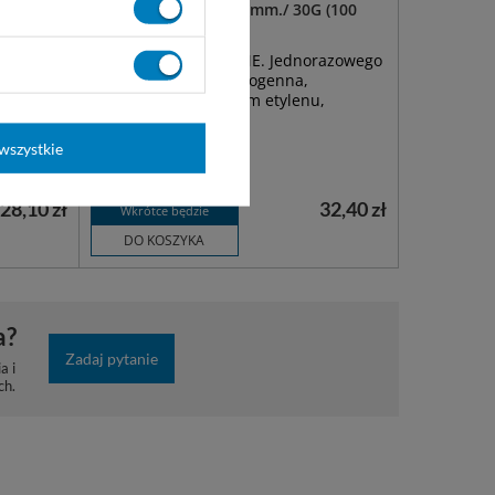
a 0,3 x
Igła do Pena 0,30 x 8 mm./ 30G (100
szt.) - KD Penofine
e
Igła do Pena PENOFINE. Jednorazowego
wane ze
użytku, jałowa, niepirogenna,
a koloru
sterylizowana tlenkiem etylenu,
wszystkie
28,10 zł
32,40 zł
Wkrótce będzie
DO KOSZYKA
a?
Zadaj pytanie
a i
ch.