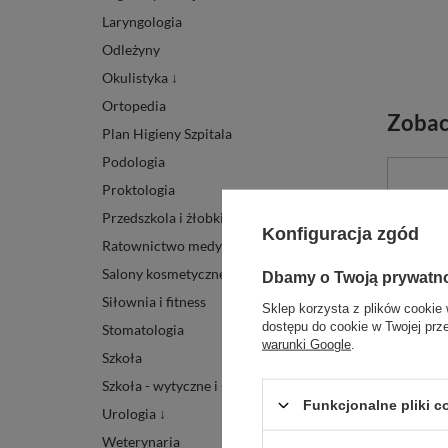
Laryngologia
Odleżyny
Okulistyka ↓
Ortopedia
Zobac
Plan Higieny Szpitala
Podologia
Proktologia
Przedszkola i żłobki
Konfiguracja zgód
Ratownictwo medyczne ↓
Salony kosmetyczne
Dbamy o Twoją prywatn
Siłownia i fitness
Sklep korzysta z plików cookie 
dostępu do cookie w Twojej prz
Stomatologia
warunki Google
.
Szkoła
Szkoła - wytyczne i środki
Funkcjonalne pliki 
Urologia ↓
Weterynaria