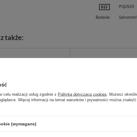
PQUS20
REF
Badanie
Spirometr
z także:
ość
w celu realizacji usług zgodnie z
Polityką dotyczącą cookies
. Możesz określi
eglądarce. Więcej informacji na temat warunków i prywatności można znaleźć
cookie (wymagane)