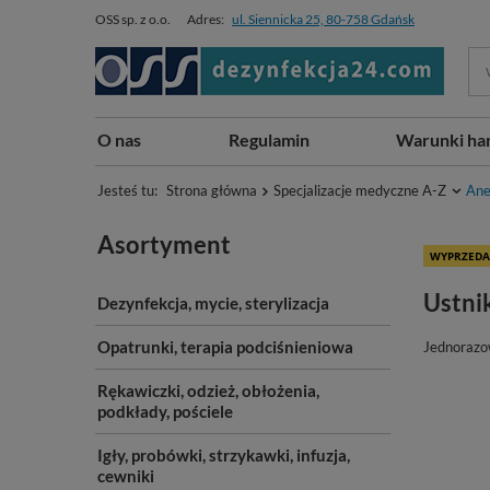
OSS sp. z o.o.
Adres:
ul. Siennicka 25, 80-758 Gdańsk
O nas
Regulamin
Warunki ha
Jesteś tu:
Strona główna
Specjalizacje medyczne A-Z
Ane
Asortyment
WYPRZEDA
Ustni
Dezynfekcja, mycie, sterylizacja
Opatrunki, terapia podciśnieniowa
Jednorazo
Rękawiczki, odzież, obłożenia,
podkłady, pościele
Igły, probówki, strzykawki, infuzja,
cewniki