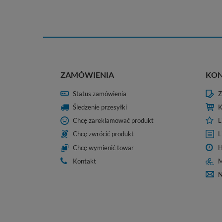
ZAMÓWIENIA
KO
Status zamówienia
Z
Śledzenie przesyłki
K
Chcę zareklamować produkt
L
Chcę zwrócić produkt
L
Chcę wymienić towar
H
Kontakt
M
N