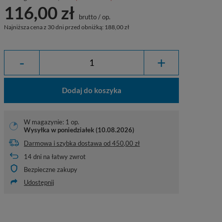
116,00 zł
brutto
/
op.
Najniższa cena z 30 dni przed obniżką:
188,00 zł
-
+
Dodaj do koszyka
W magazynie: 1 op.
Wysyłka
w poniedziałek (10.08.2026)
Darmowa i szybka dostawa
od
450,00 zł
14
dni na łatwy zwrot
Bezpieczne zakupy
Udostępnij