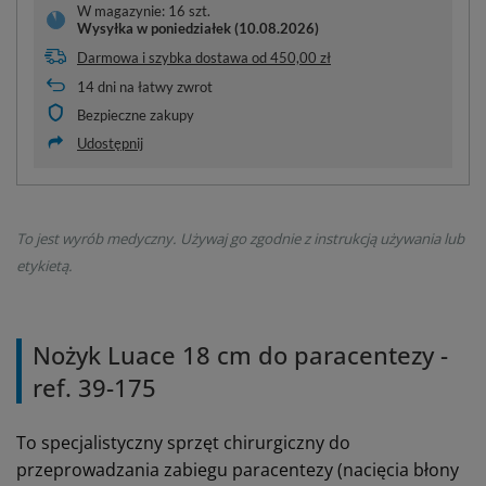
W magazynie: 16 szt.
Wysyłka
w poniedziałek (10.08.2026)
Darmowa i szybka dostawa
od
450,00 zł
14
dni na łatwy zwrot
Bezpieczne zakupy
Udostępnij
To jest wyrób medyczny. Używaj go zgodnie z instrukcją używania lub
etykietą.
Nożyk Luace 18 cm do paracentezy -
ref. 39-175
To specjalistyczny sprzęt chirurgiczny do
przeprowadzania zabiegu paracentezy (nacięcia błony