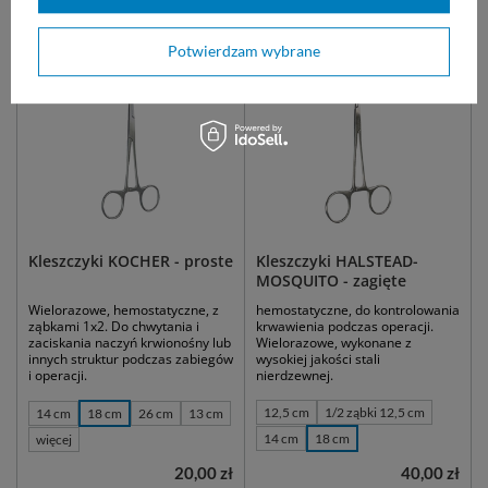
Zobacz także:
Potwierdzam wybrane
Kleszczyki KOCHER - proste
Kleszczyki HALSTEAD-
MOSQUITO - zagięte
Wielorazowe, hemostatyczne, z
hemostatyczne, do kontrolowania
ząbkami 1x2. Do chwytania i
krwawienia podczas operacji.
zaciskania naczyń krwionośny lub
Wielorazowe, wykonane z
innych struktur podczas zabiegów
wysokiej jakości stali
i operacji.
nierdzewnej.
12,5 cm
1/2 ząbki 12,5 cm
14 cm
18 cm
26 cm
13 cm
14 cm
18 cm
więcej
20,00 zł
40,00 zł