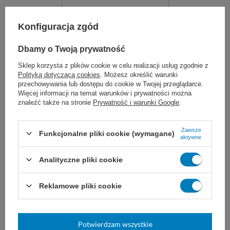
Konfiguracja zgód
Dbamy o Twoją prywatność
Sklep korzysta z plików cookie w celu realizacji usług zgodnie z
Polityką dotyczącą cookies
. Możesz określić warunki
przechowywania lub dostępu do cookie w Twojej przeglądarce.
Więcej informacji na temat warunków i prywatności można
Pinceta laryngologiczna
znaleźć także na stronie
Prywatność i warunki Google
.
LUCAE 14 cm
Pęseta uszna, bagnetowa, do
Zawsze
zabiegów w obrębie ucha i nosa.
Funkcjonalne pliki cookie (wymagane)
aktywne
Wielokrotnego użytku, z wysokiej
jakości stali nierdzewnej.
Analityczne pliki cookie
21,00 zł
Dostępny
Reklamowe pliki cookie
DO KOSZYKA
Potwierdzam wszystkie