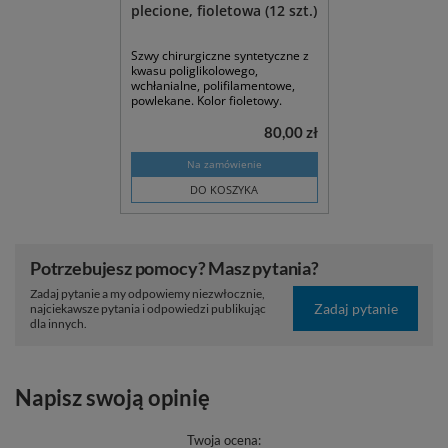
plecione, fioletowa (12 szt.)
Szwy chirurgiczne syntetyczne z
kwasu poliglikolowego,
wchłanialne, polifilamentowe,
powlekane. Kolor fioletowy.
80,00 zł
Na zamówienie
DO KOSZYKA
Potrzebujesz pomocy? Masz pytania?
Zadaj pytanie a my odpowiemy niezwłocznie,
Zadaj pytanie
najciekawsze pytania i odpowiedzi publikując
dla innych.
Napisz swoją opinię
Twoja ocena: