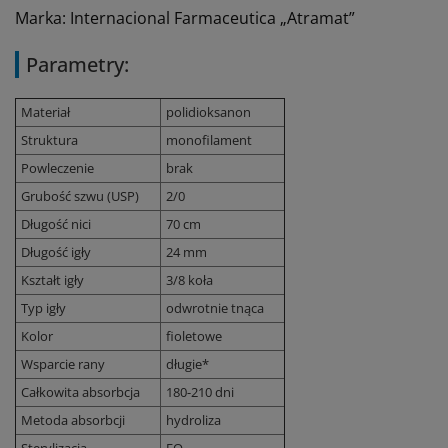
Marka: Internacional Farmaceutica „Atramat”
Parametry:
Materiał
polidioksanon
Struktura
monofilament
Powleczenie
brak
Grubość szwu (USP)
2/0
Długość nici
70 cm
Długość igły
24 mm
Kształt igły
3/8 koła
Typ igły
odwrotnie tnąca
Kolor
fioletowe
Wsparcie rany
długie*
Całkowita absorbcja
180-210 dni
Metoda absorbcji
hydroliza