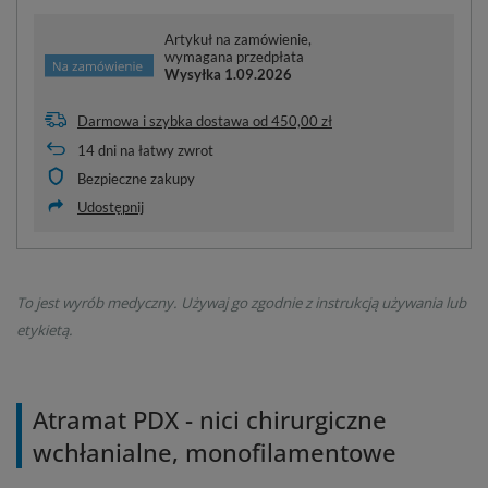
Artykuł na zamówienie,
wymagana przedpłata
Wysyłka
1.09.2026
Darmowa i szybka dostawa
od
450,00 zł
14
dni na łatwy zwrot
Bezpieczne zakupy
Udostępnij
To jest wyrób medyczny. Używaj go zgodnie z instrukcją używania lub
etykietą.
Atramat PDX - nici chirurgiczne
wchłanialne, monofilamentowe