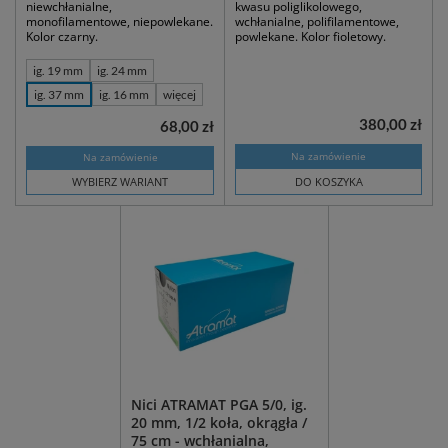
niewchłanialne,
kwasu poliglikolowego,
monofilamentowe, niepowlekane.
wchłanialne, polifilamentowe,
Kolor czarny.
powlekane. Kolor fioletowy.
ig. 19 mm
ig. 24 mm
ig. 37 mm
ig. 16 mm
więcej
380,00 zł
68,00 zł
Na zamówienie
Na zamówienie
WYBIERZ WARIANT
DO KOSZYKA
Nici ATRAMAT PGA 5/0, ig.
20 mm, 1/2 koła, okrągła /
75 cm - wchłanialna,