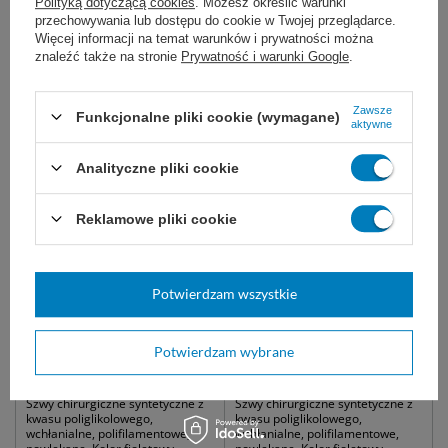
Polityką dotyczącą cookies
. Możesz określić warunki
przechowywania lub dostępu do cookie w Twojej przeglądarce.
Więcej informacji na temat warunków i prywatności można
znaleźć także na stronie
Prywatność i warunki Google
.
Proponujemy również:
Zawsze
Funkcjonalne pliki cookie (wymagane)
aktywne
Analityczne pliki cookie
Reklamowe pliki cookie
Potwierdzam wszystkie
Nici ATRAMAT PGA 3/0,
Nici ATRAMAT PGA 3/0, ig.
ig.19 mm, 3/8 koła,
26 mm, 1/2 koła, okrągła /
odwrotnie tnąca / 75 cm -
75 cm - wchłanialna,
Potwierdzam wybrane
wchłanialna, plecione (12
plecione (12 szt.)
szt.)
Szwy chirurgiczne syntetyczne z
Szwy chirurgiczne syntetyczne z
kwasu poliglikolowego,
kwasu poliglikolowego,
wchłanialne, polifilamentowe,
wchłanialne, polifilamentowe,