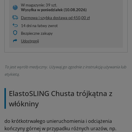
W magazynie: 39 szt.
Wysyłka
w poniedziałek (10.08.2026)
Darmowa i szybka dostawa
od
450,00 zł
14
dni na łatwy zwrot
Bezpieczne zakupy
Udostępnij
To jest wyrób medyczny. Używaj go zgodnie z instrukcją używania lub
etykietą.
ElastoSLING Chusta trójkątna z
włókniny
do krótkotrwałego unieruchomienia i odciążenia
kończyny górnej w przypadku różnych urazów, np.