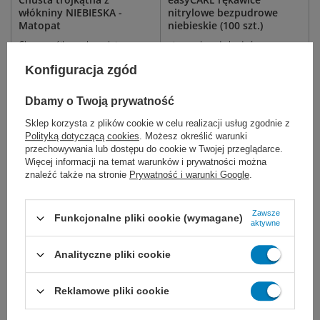
włókniny NIEBIESKA -
nitrylowe bezpudrowe
Matopat
niebieskie (100 szt.)
Chusta trójkątna bawełniana
niesterylne, do badań
(temblak)
diagnostycznych.
Konfiguracja zgód
5,75 zł
10,99 zł - 13,99 zł
Dbamy o Twoją prywatność
Dostępny
Dostępny
DO KOSZYKA
DO KOSZYKA
Sklep korzysta z plików cookie w celu realizacji usług zgodnie z
Polityką dotyczącą cookies
. Możesz określić warunki
przechowywania lub dostępu do cookie w Twojej przeglądarce.
Więcej informacji na temat warunków i prywatności można
znaleźć także na stronie
Prywatność i warunki Google
.
Zawsze
Funkcjonalne pliki cookie (wymagane)
aktywne
Analityczne pliki cookie
Opatrunek indywidualny G
Reklamowe pliki cookie
10 x 12 cm. - Matopat
Kompres nieprzylepiający się do