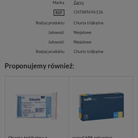
Marka
Zarys
CHTW9696136
REF
Rodzaj produktu
Chusta trójkątna
Jałowość
Niejałowe
Jałowość
Niejałowe
Rodzaj produktu
Chusty trójkątne
Proponujemy również:
Chusta trójkątna z
easyCARE rękawice