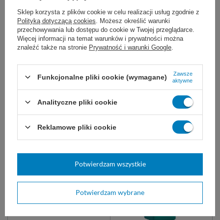
Sklep korzysta z plików cookie w celu realizacji usług zgodnie z
Marka
Schulke
Polityką dotyczącą cookies
. Możesz określić warunki
70000081
REF
przechowywania lub dostępu do cookie w Twojej przeglądarce.
Więcej informacji na temat warunków i prywatności można
Pojemność
1,5 kg
znaleźć także na stronie
Prywatność i warunki Google
.
Na zamówienie
Tak
Zawsze
Funkcjonalne pliki cookie (wymagane)
aktywne
Postać
Proszek
Analityczne pliki cookie
Koncentrat
Proponujemy również:
Reklamowe pliki cookie
Potwierdzam wszystkie
Potwierdzam wybrane