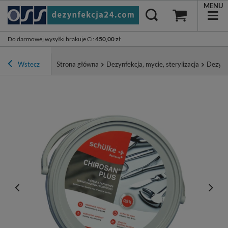
MENU
Do darmowej wysyłki brakuje Ci
:
450,00 zł
Wstecz
Strona główna
Dezynfekcja, mycie, sterylizacja
Dezynf