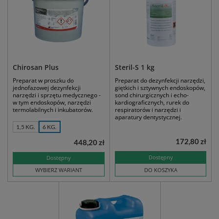
Chirosan Plus
Steril-S 1 kg
Preparat w proszku do
Preparat do dezynfekcji narzędzi,
jednofazowej dezynfekcji
giętkich i sztywnych endoskopów,
narzędzi i sprzętu medycznego -
sond chirurgicznych i echo-
w tym endoskopów, narzędzi
kardiograficznych, rurek do
termolabilnych i inkubatorów.
respiratorów i narzędzi i
aparatury dentystycznej.
1,5 KG.
6 KG.
172,80 zł
448,20 zł
Dostępny
Dostępny
WYBIERZ WARIANT
DO KOSZYKA