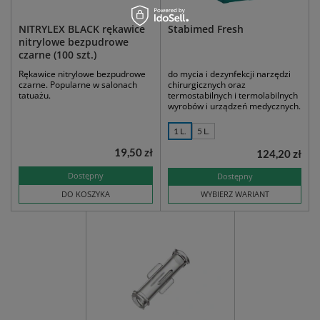
NITRYLEX BLACK rękawice
Stabimed Fresh
nitrylowe bezpudrowe
czarne (100 szt.)
Rękawice nitrylowe bezpudrowe
do mycia i dezynfekcji narzędzi
czarne. Popularne w salonach
chirurgicznych oraz
tatuażu.
termostabilnych i termolabilnych
wyrobów i urządzeń medycznych.
1 L.
5 L.
19,50 zł
124,20 zł
Dostępny
Dostępny
DO KOSZYKA
WYBIERZ WARIANT