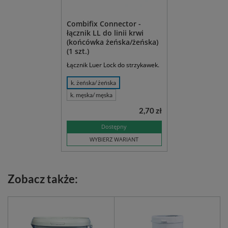
Combifix Connector -
łącznik LL do linii krwi
(końcówka żeńska/żeńska)
(1 szt.)
Łącznik Luer Lock do strzykawek.
k. żeńska/ żeńska
k. męska/ męska
2,70 zł
Dostępny
WYBIERZ WARIANT
Zobacz także: