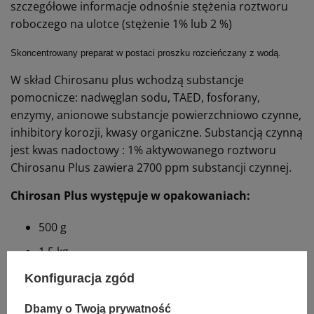
szczegółowe informacje odnośnie stężenia roztworu
roboczego na ulotce (stężenie 1% lub 2 %)
Skoncentrowany preparat w postaci proszku rozcieńczany z wodą.
W skład Chirosanu plus wchodzą substancje
pomocnicze: nadwęglan sodu, TAED, fosforany,
enzymy, anionowe substancje powierzchniowo czynne,
inhibitory korozji, kwasy organiczne. Substancją czynną
jest kwas nadoctowy : 1% aktywowanego roztworu
Chirosanu Plus zawiera 2700 ppm substancji czynnej.
Chirosan Plus występuje w opakowaniach:
500 g
1,5 kg
6 kg
Konfiguracja zgód
Dbamy o Twoją prywatność