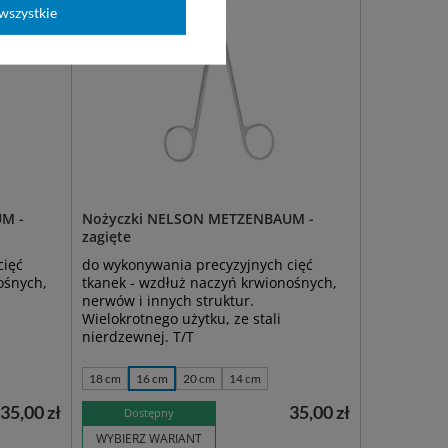
wszystkie
M -
Nożyczki NELSON METZENBAUM -
zagięte
cięć
do wykonywania precyzyjnych cięć
ośnych,
tkanek - wzdłuż naczyń krwionośnych,
nerwów i innych struktur.
Wielokrotnego użytku, ze stali
nierdzewnej. T/T
18 cm
16 cm
20 cm
14 cm
35,00 zł
35,00 zł
Dostępny
WYBIERZ WARIANT