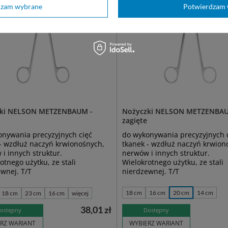
dzam wybrane
Potwierdzam 
ki NELSON METZENBAUM -
Nożyczki NELSON METZENBAU
zagięte
onywania precyzyjnych cięć
do wykonywania precyzyjnych 
- wzdłuż naczyń krwionośnych,
tkanek - wzdłuż naczyń krwion
i innych struktur.
nerwów i innych struktur.
otnego użytku, ze stali
Wielokrotnego użytku, ze stali
wnej. T/T
nierdzewnej. T/T
18 cm
16 cm
20 cm
14 cm
18 cm
23 cm
16 cm
więcej
38,01 zł
ostępny
Dostępny
RZ WARIANT
WYBIERZ WARIANT