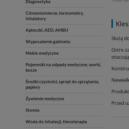
Diagnostyka
Ciśnieniomierze, termometry,
inhalatory
Kles
Apteczki, AED, AMBU
Służą d
Wyposażenie gabinetu
Ostro z
Meble medyczne
otaczaj
Pojemniki na odpady medyczne, worki,
Konstruk
kosze
Niewielk
Środki czystości, sprzęt do sprzątania,
papiery
Produkt
Żywienie medyczne
Przed u
Stomia
Woda do inhalacji, tlenoterapia