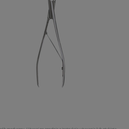
rób medyczny. Używaj go zgodnie z instrukcją używania lub etykietą.