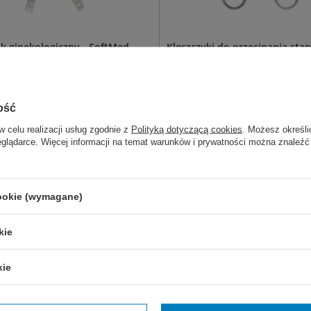
ik ginekologiczny - SoftMed
Kleszczyki do przecinania sta
13,5 cm
ik ginekologiczny jednorazowego
do zakładania i zdejmowania k
 Sprzedawany na sztuki.
Posiadają zakrzywioną ostrą k
y XS, S, M, L.
ergonomiczny kształt. Odpowi
ość
kleszczyków Michel.
w celu realizacji usług zgodnie z
Polityką dotyczącą cookies
. Możesz określi
eglądarce. Więcej informacji na temat warunków i prywatności można znaleźć
1,50 zł
Dostępny
ostępny
WYBIERZ WARIANT
 KOSZYKA
cookie (wymagane)
z także:
kie
kie