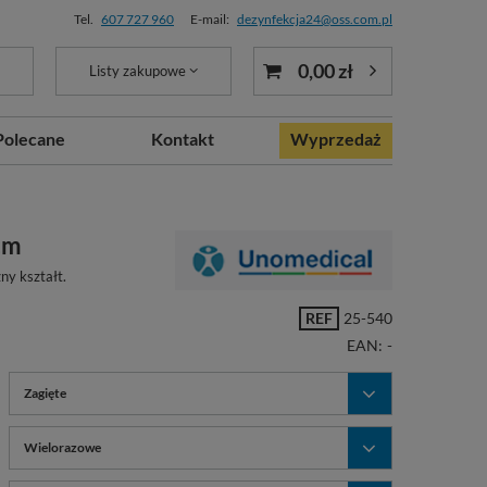
Tel.
607 727 960
E-mail:
dezynfekcja24@oss.com.pl
0,00 zł
Listy zakupowe
Polecane
Kontakt
Wyprzedaż
cm
ny kształt.
REF
25-540
EAN:
-
Zagięte
Wielorazowe