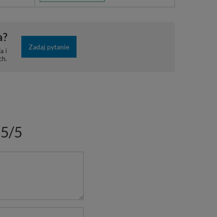
a?
Zadaj pytanie
a i
ch.
5/5