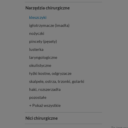
Narzędzia chirurgiczne
kleszczyki
igłotrzymacze (imadła)
nożyczki
pincety (pęsety)
lusterka
laryngologiczne
okulistyczne
łyżki kostne, odgryzacze
skalpele, ostrza, trzonki, golarki
haki, rozszerzadła
pozostałe
+ Pokaż wszystkie
Nici chirurgiczne
To jest wy