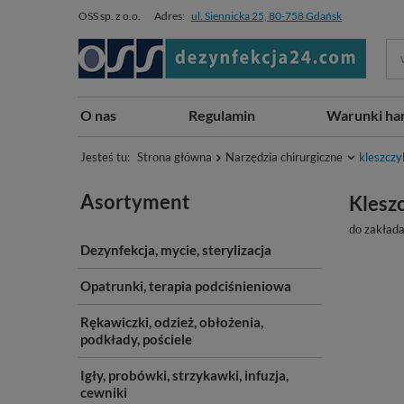
OSS sp. z o.o.
Adres:
ul. Siennicka 25, 80-758 Gdańsk
O nas
Regulamin
Warunki ha
Jesteś tu:
Strona główna
Narzędzia chirurgiczne
kleszczy
Asortyment
Klesz
do zakłada
Dezynfekcja, mycie, sterylizacja
Opatrunki, terapia podciśnieniowa
Rękawiczki, odzież, obłożenia,
podkłady, pościele
Igły, probówki, strzykawki, infuzja,
cewniki