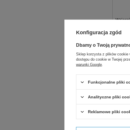
Wziern
Konfiguracja zgód
Wziern
użytku.
Rozmiar
Dbamy o Twoją prywatn
Sklep korzysta z plików cookie 
dostępu do cookie w Twojej prz
warunki Google
.
D
DO
Funkcjonalne pliki 
Zobac
Analityczne pliki coo
Reklamowe pliki coo