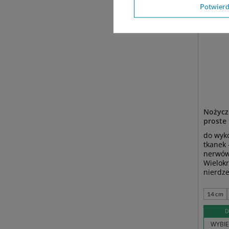
Potwier
Nożycz
proste
do wyk
tkanek 
nerwów 
Wielokr
nierdze
14 cm
D
WYBIE