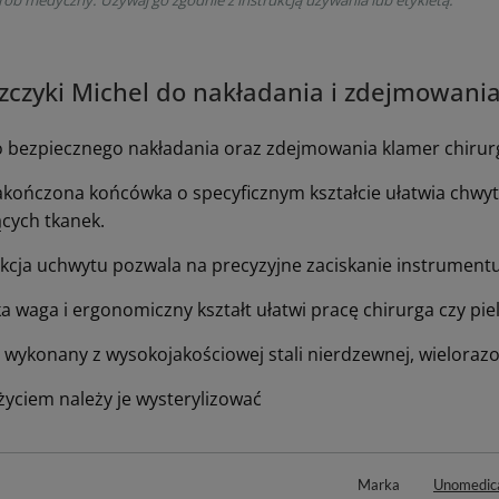
zczyki Michel do nakładania i zdejmowania
o bezpiecznego nakładania oraz zdejmowania klamer chirur
akończona końcówka o specyficznym kształcie ułatwia chwyt
ących tkanek.
cja uchwytu pozwala na precyzyjne zaciskanie instrumentu ta
a waga i ergonomiczny kształt ułatwi pracę chirurga czy piel
 wykonany z wysokojakościowej stali nierdzewnej, wieloraz
życiem należy je wysterylizować
Marka
Unomedic