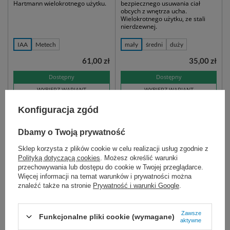
Hartmann wielokrotnego użytku.
bezpiecznego usuwania ciał
obcych z wnętrza ucha.
Wielokrotnego użytku, ze stali
nierdzewnej.
IAA
Metech
mały
średni
duży
61,00 zł
35,00 zł
Dostępny
Dostępny
WYBIERZ WARIANT
WYBIERZ WARIANT
Konfiguracja zgód
Dbamy o Twoją prywatność
Sklep korzysta z plików cookie w celu realizacji usług zgodnie z
Polityką dotyczącą cookies
. Możesz określić warunki
przechowywania lub dostępu do cookie w Twojej przeglądarce.
Więcej informacji na temat warunków i prywatności można
znaleźć także na stronie
Prywatność i warunki Google
.
Kleszczyki uszne
Zawsze
Funkcjonalne pliki cookie (wymagane)
laryngologiczne, wielorazowe, do
aktywne
zabiegów związanych z