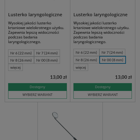
Lusterko laryngologiczne
Lusterko laryngologiczne
Wysokiej jakości lusterko
Wysokiej jakości lusterko
krtaniowe wielokrotnego użytku.
krtaniowe wielokrotnego użytku.
Zapewnia lepszą widoczności
Zapewnia lepszą widoczności
podczas badania
podczas badania
laryngologicznego.
laryngologicznego.
Nr 6 (22 mm)
Nr 7 (24 mm)
Nr 6 (22 mm)
Nr 7 (24 mm)
Nr 8 (26 mm)
Nr 00 (8 mm)
Nr 8 (26 mm)
Nr 00 (8 mm)
więcej
więcej
13,00 zł
13,00 zł
Dostępny
Dostępny
WYBIERZ WARIANT
WYBIERZ WARIANT