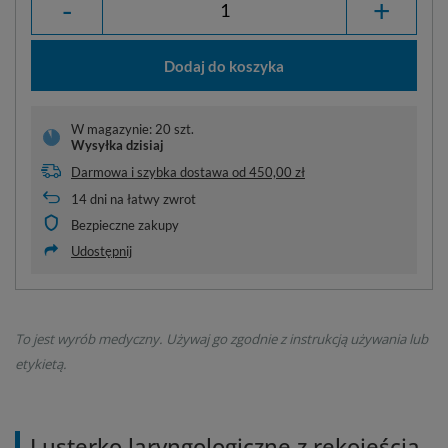
-
+
Dodaj do koszyka
W magazynie: 20 szt.
Wysyłka
dzisiaj
Darmowa i szybka dostawa
od
450,00 zł
14
dni na łatwy zwrot
Bezpieczne zakupy
Udostępnij
To jest wyrób medyczny. Używaj go zgodnie z instrukcją używania lub
etykietą.
Lusterko laryngologiczne z rękojeścią