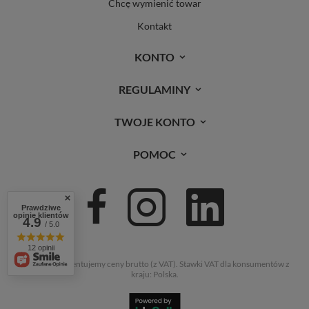
Chcę wymienić towar
Kontakt
KONTO
REGULAMINY
TWOJE KONTO
POMOC
Prawdziwe
opinie klientów
4.9
/ 5.0
12 opinii
W sklepie prezentujemy ceny brutto (z VAT).
Stawki VAT dla konsumentów z
kraju:
Polska
.