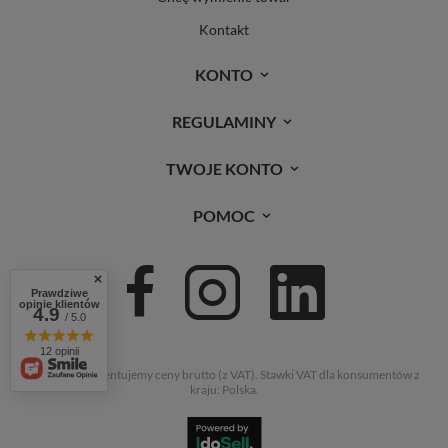
Kontakt
KONTO
REGULAMINY
TWOJE KONTO
POMOC
Prawdziwe
opinie klientów
4.9
/ 5.0
12 opinii
W sklepie prezentujemy ceny brutto (z VAT).
Stawki VAT dla konsumentów z
kraju:
Polska
.