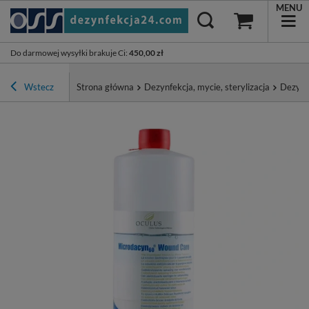
MENU
Do darmowej wysyłki brakuje Ci
:
450,00 zł
Wstecz
Strona główna
Dezynfekcja, mycie, sterylizacja
Dezynf