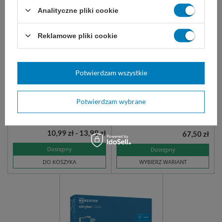
Analityczne pliki cookie
easyCARE rękawice
Bactigras - opatrunek
nitrylowe bezpudrowe
parafinowy
Reklamowe pliki cookie
niebieskie (100 szt.)
niesterylne, do badań
Opatrunek parafinowy,
diagnostycznych.
nieprzywierający, nasączony
chlorheksydyną. Utrzymuje
Potwierdzam wszystkie
wilgotność rany co przyspiesza
jej gojenie, zapobiega
wysuszeniu i maceracji skóry.
Potwierdzam wybrane
10 x 10 (10 szt.)
5 x 5 (50 szt.)
15 x 20 (10 szt.)
10,99 zł - 13,99 zł
67,50 zł
Dostępny
Dostępny
DO KOSZYKA
WYBIERZ WARIANT