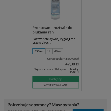
Prontosan - roztwór do
płukania ran
Roztwór efektywnej irygacji ran
przewlekłych.
350 ml
1 L
40 ml
Cena regularna:
50,00 zł
47,00 zł
Najniższa cena z 30 dni przed obniżką:
45,00 zł
Dostępny
WYBIERZ WARIANT
Potrzebujesz pomocy? Masz pytania?
Zadaj pytanie a my odpowiemy niezwłocznie,