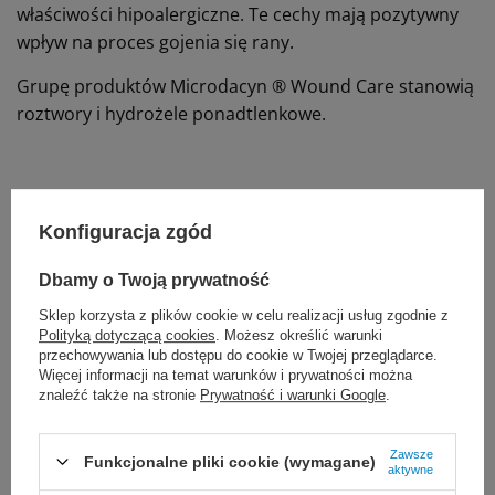
właściwości hipoalergiczne. Te cechy mają pozytywny
wpływ na proces gojenia się rany.
Grupę produktów Microdacyn ® Wound Care stanowią
roztwory i hydrożele ponadtlenkowe.
Marka
Kikgel
Konfiguracja zgód
Przeznaczenie
Leczenie ran
Proponujemy również:
Dbamy o Twoją prywatność
Sklep korzysta z plików cookie w celu realizacji usług zgodnie z
Polityką dotyczącą cookies
. Możesz określić warunki
przechowywania lub dostępu do cookie w Twojej przeglądarce.
Więcej informacji na temat warunków i prywatności można
znaleźć także na stronie
Prywatność i warunki Google
.
Zawsze
Funkcjonalne pliki cookie (wymagane)
aktywne