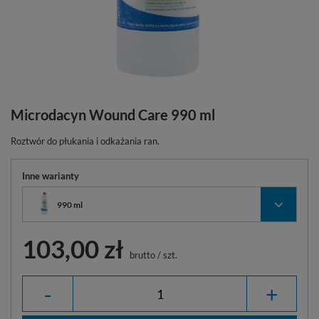
Microdacyn Wound Care 990 ml
Roztwór do płukania i odkażania ran.
Inne warianty
990 ml
103,00 zł
brutto
/
szt.
-
+