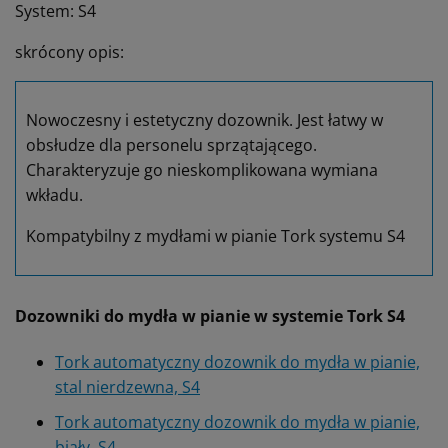
System: S4
skrócony opis:
Nowoczesny i estetyczny dozownik. Jest łatwy w
obsłudze dla personelu sprzątającego.
Charakteryzuje go nieskomplikowana wymiana
wkładu.
Kompatybilny z mydłami w pianie Tork systemu S4
Dozowniki do mydła w pianie w systemie Tork S4
Tork automatyczny dozownik do mydła w pianie,
stal nierdzewna, S4
Tork automatyczny dozownik do mydła w pianie,
biały, S4