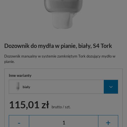
Dozownik do mydła w pianie, biały, S4 Tork
Dozownik manualny w systemie zamkniętym Tork dozujący mydło w
pianie.
Inne warianty
biały
115,01 zł
brutto
/
szt.
-
+