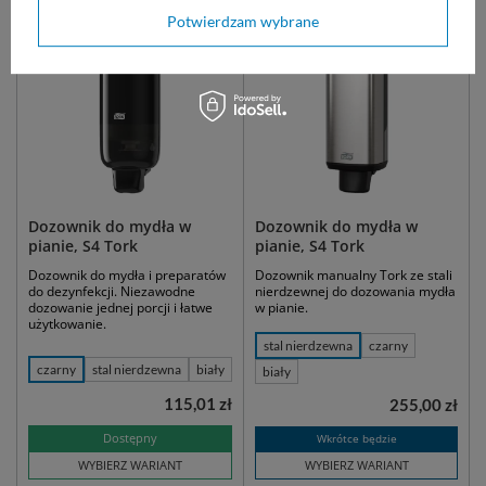
Potwierdzam wybrane
Dozownik do mydła w
Dozownik do mydła w
pianie, S4 Tork
pianie, S4 Tork
Dozownik do mydła i preparatów
Dozownik manualny Tork ze stali
do dezynfekcji. Niezawodne
nierdzewnej do dozowania mydła
dozowanie jednej porcji i łatwe
w pianie.
użytkowanie.
stal nierdzewna
czarny
czarny
stal nierdzewna
biały
biały
115,01 zł
255,00 zł
Dostępny
Wkrótce będzie
WYBIERZ WARIANT
WYBIERZ WARIANT