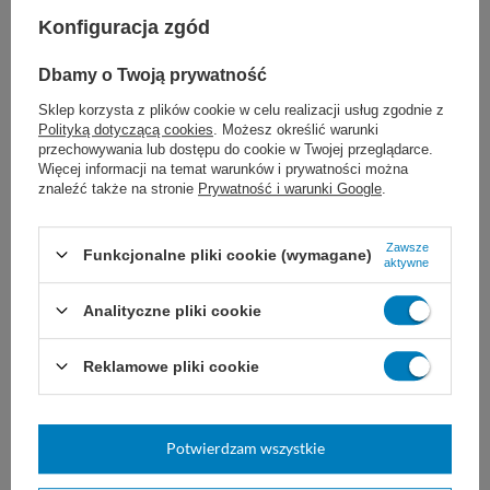
S4
Konfiguracja zgód
Dbamy o Twoją prywatność
Dozownik ma certyfikat łatwego
Sklep korzysta z plików cookie w celu realizacji usług zgodnie z
Polityką dotyczącą cookies
. Możesz określić warunki
użytkowania - co jest istotne gdy
przechowywania lub dostępu do cookie w Twojej przeglądarce.
obsługują go dzieci, osoby starsze
Więcej informacji na temat warunków i prywatności można
znaleźć także na stronie
Prywatność i warunki Google
.
lub chorzy.
Zawsze
Funkcjonalne pliki cookie (wymagane)
aktywne
Marka
Tork
Analityczne pliki cookie
561500
REF
Reklamowe pliki cookie
Rodzaj
Dozowniki manualne
System dozownika
Zamknięty (wkłady)
Potwierdzam wszystkie
Zobacz także: