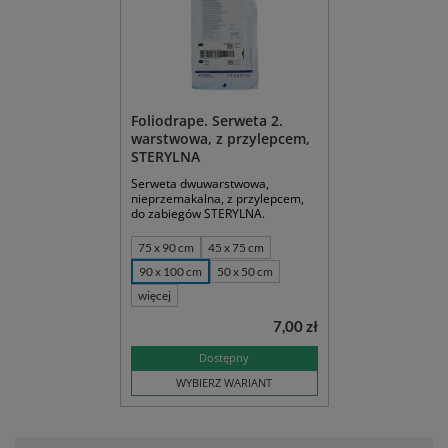
Foliodrape. Serweta 2.
warstwowa, z przylepcem,
STERYLNA
Serweta dwuwarstwowa,
nieprzemakalna, z przylepcem,
do zabiegów STERYLNA.
75 x 90 cm
45 x 75 cm
90 x 100 cm
50 x 50 cm
więcej
7,00 zł
Dostępny
WYBIERZ WARIANT