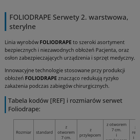
FOLIODRAPE Serwety 2. warstwowa,
sterylne
Linia wyrobów
FOLIODRAPE
to szeroki asortyment
bezpiecznych i niezawodnych obłożeń Pacjenta, oraz
osłon zabezpieczających urządzenia i sprzęt medyczny.
Innowacyjne technologie stosowane przy produkcji
obłożeń
FOLIODRAPE
znacząco redukują ryzyko
zakażenia podczas zabiegów chirurgicznych.
Tabela kodów [REF] i rozmiarów serwet
Foliodrape:
z otworem
z
z 
z
7 cm.
Rozmiar
standard
otworem
reg
przylepcem
i
7 cm.
i p