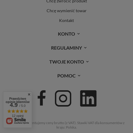
Chcę zwrócić produkt
Chcę wymienić towar
Kontakt
KONTO
REGULAMINY
TWOJE KONTO
POMOC
Prawdziwe
opinie klientów
4.9
/ 5.0
12 opinii
W sklepie prezentujemy ceny brutto (z VAT).
Stawki VAT dla konsumentów z
kraju:
Polska
.