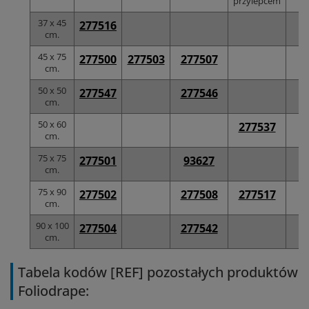
przylepcem
37 x 45
277516
cm.
45 x 75
277500
277503
277507
2
cm.
50 x 50
277547
277546
cm.
50 x 60
277537
cm.
75 x 75
277501
93627
cm.
75 x 90
277502
277508
277517
2
cm.
90 x 100
277504
277542
cm.
Tabela kodów [REF] pozostałych produktów
Foliodrape: