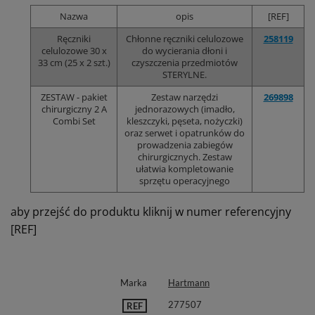
Nazwa
opis
[REF]
Ręczniki
Chłonne ręczniki celulozowe
258119
celulozowe 30 x
do wycierania dłoni i
33 cm (25 x 2 szt.)
czyszczenia przedmiotów
STERYLNE.
ZESTAW - pakiet
Zestaw narzędzi
269898
chirurgiczny 2 A
jednorazowych (imadło,
Combi Set
kleszczyki, pęseta, nożyczki)
oraz serwet i opatrunków do
prowadzenia zabiegów
chirurgicznych. Zestaw
ułatwia kompletowanie
sprzętu operacyjnego
aby przejść do produktu kliknij w numer referencyjny
[REF]
Marka
Hartmann
277507
REF