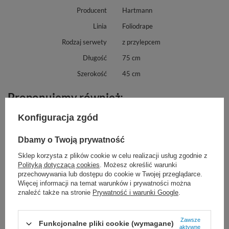
Producent
Hartmann
Linia
Foliodrape
Rodzaj serwety
z przylepcem
Długość
75 cm
Szerokość
45 cm
Proponujemy również:
Konfiguracja zgód
Dbamy o Twoją prywatność
Sklep korzysta z plików cookie w celu realizacji usług zgodnie z
Polityką dotyczącą cookies
. Możesz określić warunki
przechowywania lub dostępu do cookie w Twojej przeglądarce.
Więcej informacji na temat warunków i prywatności można
znaleźć także na stronie
Prywatność i warunki Google
.
COMFORT - rękawice
Foliodrape. Serweta 2.
Zawsze
Funkcjonalne pliki cookie (wymagane)
lateksowe pudrowane
warstwowa z regulowanym
aktywne