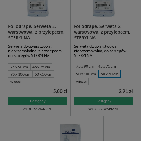
Foliodrape. Serweta 2.
Foliodrape. Serweta 2.
warstwowa, z przylepcem,
warstwowa, z przylepcem,
STERYLNA
STERYLNA
Serweta dwuwarstwowa,
Serweta dwuwarstwowa,
nieprzemakalna, z przylepcem,
nieprzemakalna, do zabiegów
do zabiegów STERYLNA.
STERYLNA.
75 x 90 cm
45 x 75 cm
75 x 90 cm
45 x 75 cm
90 x 100 cm
50 x 50 cm
90 x 100 cm
50 x 50 cm
więcej
więcej
5,00 zł
2,91 zł
Dostępny
Dostępny
WYBIERZ WARIANT
WYBIERZ WARIANT