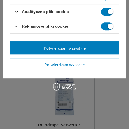
STERYLNE (1 para)
otworem i przylepcem,
STERYLNA
Analityczne pliki cookie
Lateksowe, lekko pudrowane
nieprzemakalna, do zabiegów
rękawice do długotrwałej pracy.
STERYLNA z przylepcem. Otwór
regulowany do 15 cm.
Reklamowe pliki cookie
75 x 90 cm
45 x 75 cm
1,80 zł
4,00 zł
Potwierdzam wszystkie
Dostępny
Dostępny
DO KOSZYKA
WYBIERZ WARIANT
Potwierdzam wybrane
Foliodrape. Serweta 2.