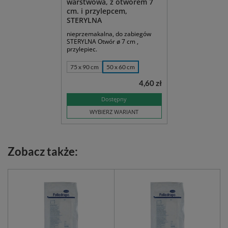
warstwowa, z otworem 7
cm. i przylepcem,
STERYLNA
nieprzemakalna, do zabiegów
STERYLNA Otwór ø 7 cm ,
przylepiec.
75 x 90 cm
50 x 60 cm
4,60 zł
Dostępny
WYBIERZ WARIANT
Zobacz także: