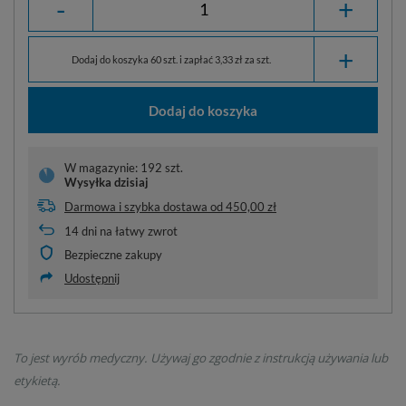
-
+
+
Dodaj do koszyka 60 szt. i zapłać 3,33 zł za szt.
Dodaj do koszyka
W magazynie: 192 szt.
Wysyłka
dzisiaj
Darmowa i szybka dostawa
od
450,00 zł
14
dni na łatwy zwrot
Bezpieczne zakupy
Udostępnij
To jest wyrób medyczny. Używaj go zgodnie z instrukcją używania lub
etykietą.