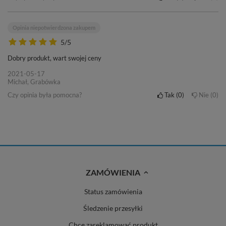
Opinia niepotwierdzona zakupem
5/5
Dobry produkt, wart swojej ceny
2021-05-17
Michał, Grabówka
Czy opinia była pomocna?
Tak
0
Nie
0
ZAMÓWIENIA
Status zamówienia
Śledzenie przesyłki
Chcę zareklamować produkt