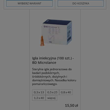
WYBIERZ WARIANT
DO KOSZYKA
Igła iniekcyjna (100 szt.) -
BD Microlance
Sterylna igła jednorazowa do
badań podskórnych,
śródskórnych, dożylnych i
domięśniowych. Nasadka koloru
pomarańczowego.
0,3 x 13
0,5 x 25
0,8 x 40
1,2 x 40
więcej
15,50 zł