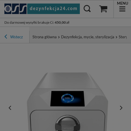
MENU
Do darmowej wysyłki brakuje Ci
:
450,00 zł
Wstecz
Strona główna
Dezynfekcja, mycie, sterylizacja
Steryli