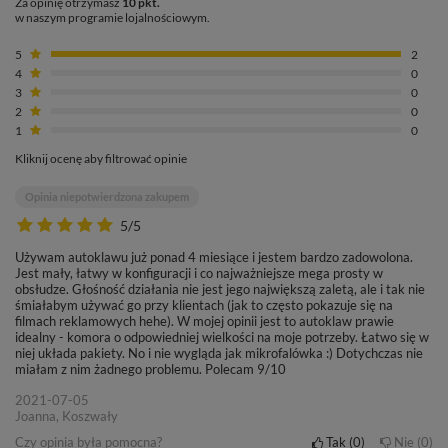
Za opinię otrzymasz
10 pkt.
w naszym programie lojalnościowym.
5
2
4
0
3
0
2
0
1
0
Kliknij ocenę aby filtrować opinie
Opinia niepotwierdzona zakupem
5/5
Używam autoklawu już ponad 4 miesiące i jestem bardzo zadowolona.
Jest mały, łatwy w konfiguracji i co najważniejsze mega prosty w
obsłudze. Głośność działania nie jest jego największą zaletą, ale i tak nie
śmiałabym używać go przy klientach (jak to często pokazuje się na
filmach reklamowych hehe). W mojej opinii jest to autoklaw prawie
idealny - komora o odpowiedniej wielkości na moje potrzeby. Łatwo się w
niej układa pakiety. No i nie wygląda jak mikrofalówka :) Dotychczas nie
miałam z nim żadnego problemu. Polecam 9/10
2021-07-05
Joanna, Koszwały
Czy opinia była pomocna?
Tak
0
Nie
0