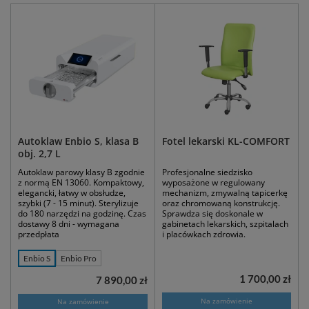
Autoklaw Enbio S, klasa B
Fotel lekarski KL-COMFORT
obj. 2,7 L
Autoklaw parowy klasy B zgodnie
Profesjonalne siedzisko
z normą EN 13060. Kompaktowy,
wyposażone w regulowany
elegancki, łatwy w obsłudze,
mechanizm, zmywalną tapicerkę
szybki (7 - 15 minut). Sterylizuje
oraz chromowaną konstrukcję.
do 180 narzędzi na godzinę. Czas
Sprawdza się doskonale w
dostawy 8 dni - wymagana
gabinetach lekarskich, szpitalach
przedpłata
i placówkach zdrowia.
Enbio S
Enbio Pro
1 700,00 zł
7 890,00 zł
Na zamówienie
Na zamówienie