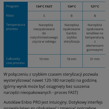
Program
134°C FAST
134°C
121°C
Klasa
S
B
B
Temperatura
Narzędzia
Narzędzia
Narzędzia
procesu
nieopakowane
opakowane
opakowane
do
bardzo
wrażliwe na
natychmiastowego
szybka
temperaturę,
użycia w zabiegu
sterylizacja
z
elementami
gumowymi
Całkowity
10 min
18 min
31 min
czas procesu
W połączeniu z szybkim czasem sterylizacji pozwala
wysterylizować nawet 120-180 narzędzi na godzinę.
(górny wynik może być osiągnięty bez suszenia
narzędzi nieopakowanych - proces FAST)
Autoklaw Enbio PRO jest intuicyjny. Dotykowy interfejs
pozwala łatwo go obsługiwać i zmieniać potrzebne