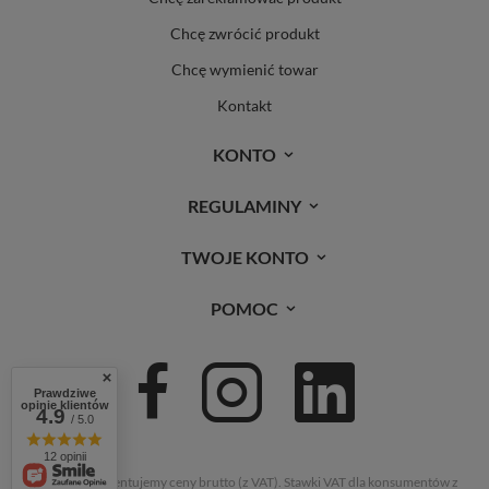
Chcę zwrócić produkt
Chcę wymienić towar
Kontakt
KONTO
REGULAMINY
TWOJE KONTO
POMOC
Prawdziwe
opinie klientów
4.9
/ 5.0
12 opinii
W sklepie prezentujemy ceny brutto (z VAT).
Stawki VAT dla konsumentów z