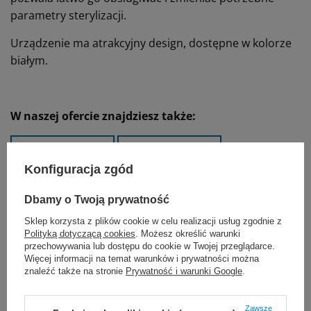
parametry sterylizacji.
Urządzenie ma atrakcyjny design, dostępne w kolorze
białym.
W naszej ofercie znajdziesz także:
Konfiguracja zgód
Dbamy o Twoją prywatność
Sklep korzysta z plików cookie w celu realizacji usług zgodnie z
Polityką dotyczącą cookies
. Możesz określić warunki
przechowywania lub dostępu do cookie w Twojej przeglądarce.
Więcej informacji na temat warunków i prywatności można
znaleźć także na stronie
Prywatność i warunki Google
.
Zawsze