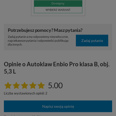
Dostępny
WYBIERZ WARIANT
Potrzebujesz pomocy? Masz pytania?
Zadaj pytanie a my odpowiemy niezwłocznie,
Zadaj pytanie
najciekawsze pytania i odpowiedzi publikując
dla innych.
Opinie o Autoklaw Enbio Pro klasa B, obj.
5,3 L
5.00
Liczba wystawionych opinii: 2
Napisz swoją opinię