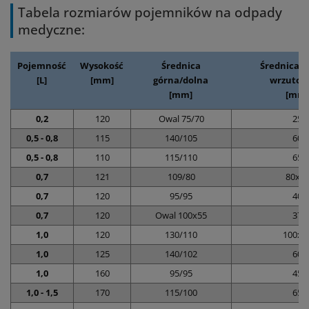
Tabela rozmiarów pojemników na odpady
medyczne:
Pojemność
Wysokość
Średnica
Średnica 
[L]
[mm]
górna/dolna
wrzutow
[mm]
[mm]
0,2
120
Owal 75/70
25
0,5 - 0,8
115
140/105
60
0,5 - 0,8
110
115/110
65
0,7
121
109/80
80x5
0,7
120
95/95
40
0,7
120
Owal 100x55
37
1,0
120
130/110
100x7
1,0
125
140/102
60
1,0
160
95/95
45
1,0 - 1,5
170
115/100
65