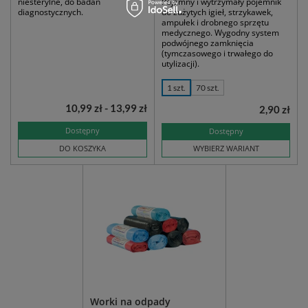
niesterylne, do badań
Pojemny i wytrzymały pojemnik
diagnostycznych.
do zużytych igieł, strzykawek,
ampułek i drobnego sprzętu
medycznego. Wygodny system
podwójnego zamknięcia
(tymczasowego i trwałego do
utylizacji).
1 szt.
70 szt.
10,99 zł - 13,99 zł
2,90 zł
Dostępny
Dostępny
DO KOSZYKA
WYBIERZ WARIANT
Worki na odpady