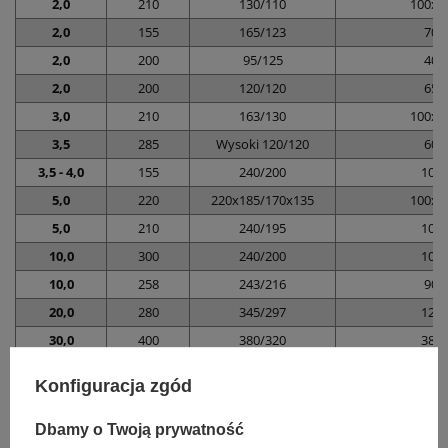
2,0
210
130/110
100x7
2,0
155
165/123
70
2,0
200
95/125
40
2,0
200
120/120
65
3,0
210
163/130
100x7
3,5
285
Wysoki 120/120
60
3,5 - 4,0
155
240/200
100
5,0
220
220x185/170x135
100x7
5,0
210
240/195
100
10,0
300
240/200
100
10,0
258
243/216
90
20,0
280
345/297
125
30,0
400
380/320
380
60,0
640
Prostokąt 400/300
400
Konfiguracja zgód
Dbamy o Twoją prywatność
Marka
Intergos