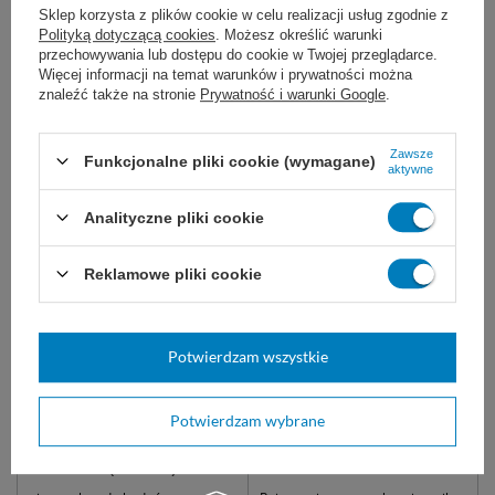
Sklep korzysta z plików cookie w celu realizacji usług zgodnie z
Marka
Intergos
Polityką dotyczącą cookies
. Możesz określić warunki
Kolor
Czerwony
przechowywania lub dostępu do cookie w Twojej przeglądarce.
Więcej informacji na temat warunków i prywatności można
Kształt
Okrągły
znaleźć także na stronie
Prywatność i warunki Google
.
Pojemność
⩽ 1 L
Zawsze
Funkcjonalne pliki cookie (wymagane)
Proponujemy również:
aktywne
Analityczne pliki cookie
Reklamowe pliki cookie
Potwierdzam wszystkie
Potwierdzam wybrane
easyCARE rękawice
Pojemnik na odpady
nitrylowe bezpudrowe
medyczne 2,0 L - Intergos
niebieskie (100 szt.)