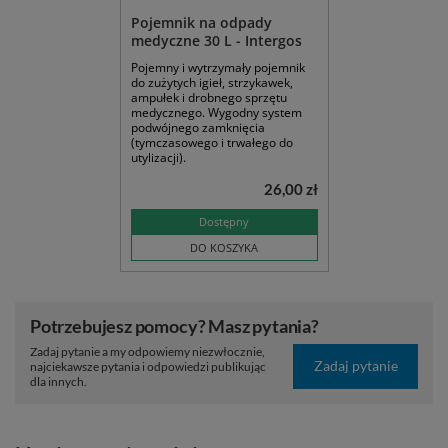
Pojemnik na odpady
medyczne 30 L - Intergos
Pojemny i wytrzymały pojemnik
do zużytych igieł, strzykawek,
ampułek i drobnego sprzętu
medycznego. Wygodny system
podwójnego zamknięcia
(tymczasowego i trwałego do
utylizacji).
26,00 zł
Dostępny
DO KOSZYKA
Potrzebujesz pomocy? Masz pytania?
Zadaj pytanie a my odpowiemy niezwłocznie,
Zadaj pytanie
najciekawsze pytania i odpowiedzi publikując
dla innych.