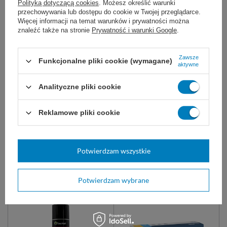
Polityką dotyczącą cookies
. Możesz określić warunki
Czas rozpylania wynosi ok. 1 sekundę - taki "jeden
przechowywania lub dostępu do cookie w Twojej przeglądarce.
strzał" wystarcza na pokrycie zapachem ok. 200
Więcej informacji na temat warunków i prywatności można
znaleźć także na stronie
Prywatność i warunki Google
.
m³,
Nie należy kierować środka na osoby i zwierzęta,
Zawsze
Funkcjonalne pliki cookie (wymagane)
aktywne
W przypadku małych pomieszczeń, np 20 m³
zalecamy pracę w maseczce filtrującej.
Analityczne pliki cookie
Reklamowe pliki cookie
Marka
Freshtek
Rodzaj produktu
Zapach
Potwierdzam wszystkie
Pojemność
600 ml
Proponujemy również:
Potwierdzam wybrane