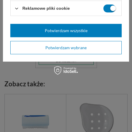
NITRYLEX BLACK rękawice
Reklamowe pliki cookie
nitrylowe bezpudrowe
czarne (100 szt.)
Rękawice nitrylowe bezpudrowe
czarne. Popularne w salonach
Potwierdzam wszystkie
tatuażu.
19,50 zł
Potwierdzam wybrane
Dostępny
DO KOSZYKA
Zobacz także: