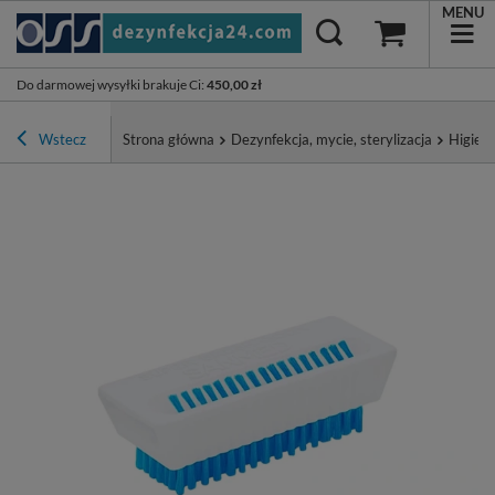
MENU
Do darmowej wysyłki brakuje Ci
:
450,00 zł
Wstecz
Strona główna
Dezynfekcja, mycie, sterylizacja
Higiena