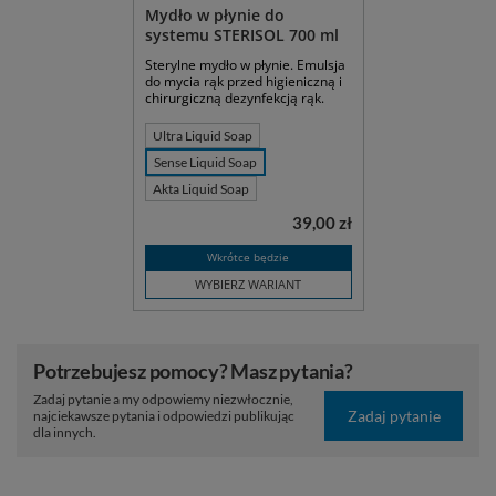
Mydło w płynie do
systemu STERISOL 700 ml
Sterylne mydło w płynie. Emulsja
do mycia rąk przed higieniczną i
chirurgiczną dezynfekcją rąk.
Ultra Liquid Soap
Sense Liquid Soap
Akta Liquid Soap
39,00 zł
Wkrótce będzie
WYBIERZ WARIANT
Potrzebujesz pomocy? Masz pytania?
Zadaj pytanie a my odpowiemy niezwłocznie,
Zadaj pytanie
najciekawsze pytania i odpowiedzi publikując
dla innych.