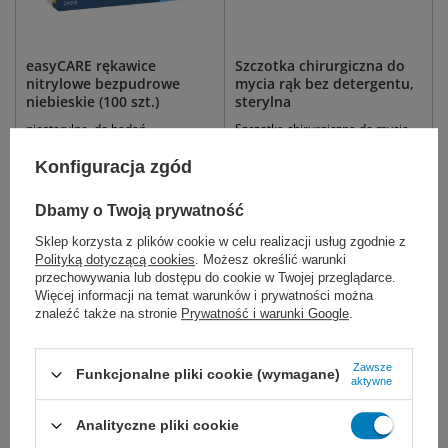
easyCARE rękawice
Szczotka chirurgiczna do
nitrylowe bezpudrowe
mycia rąk bez detergentu,
niebieskie (100 szt.)
sterylna
niesterylne, do badań
Szczotka chirurgiczna do mycia
diagnostycznych.
rąk bez detergentu jałowa
BRUSH
Konfiguracja zgód
10,99 zł - 13,99 zł
4,10 zł
Dbamy o Twoją prywatność
Dostępny
Dostępny
Sklep korzysta z plików cookie w celu realizacji usług zgodnie z
DO KOSZYKA
DO KOSZYKA
Polityką dotyczącą cookies
. Możesz określić warunki
przechowywania lub dostępu do cookie w Twojej przeglądarce.
Więcej informacji na temat warunków i prywatności można
znaleźć także na stronie
Prywatność i warunki Google
.
Zawsze
Funkcjonalne pliki cookie (wymagane)
aktywne
Analityczne pliki cookie