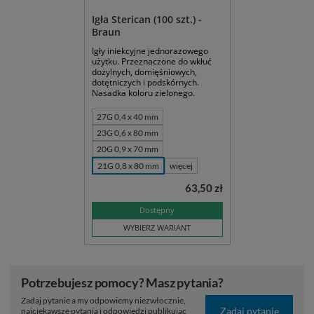
Igła Sterican (100 szt.) -
Braun
Igły iniekcyjne jednorazowego
użytku. Przeznaczone do wkłuć
dożylnych, domięśniowych,
dotętniczych i podskórnych.
Nasadka koloru zielonego.
27G 0,4 x 40 mm
23G 0,6 x 80 mm
20G 0,9 x 70 mm
21G 0,8 x 80 mm
więcej
63,50 zł
Dostępny
WYBIERZ WARIANT
Potrzebujesz pomocy? Masz pytania?
Zadaj pytanie a my odpowiemy niezwłocznie,
Zadaj pytanie
najciekawsze pytania i odpowiedzi publikując