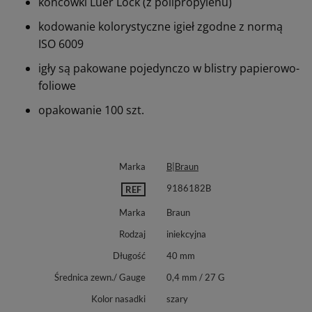
końcówki Luer Lock (z polipropylenu)
kodowanie kolorystyczne igieł zgodne z normą
ISO 6009
igły są pakowane pojedynczo w blistry papierowo-
foliowe
opakowanie 100 szt.
Marka
B|Braun
9186182B
REF
Marka
Braun
Rodzaj
iniekcyjna
Długość
40 mm
Średnica zewn./ Gauge
0,4 mm / 27 G
Kolor nasadki
szary