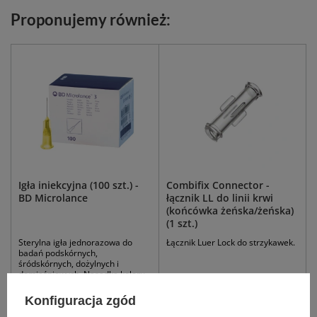
Proponujemy również:
Igła iniekcyjna (100 szt.) -
Combifix Connector -
BD Microlance
łącznik LL do linii krwi
(końcówka żeńska/żeńska)
(1 szt.)
Sterylna igła jednorazowa do
Łącznik Luer Lock do strzykawek.
badań podskórnych,
śródskórnych, dożylnych i
domięśniowych. Nasadka koloru
żółtego.
Konfiguracja zgód
0,3 x 13
0,4 x 13
0,5 x 16
k. żeńska/ żeńska