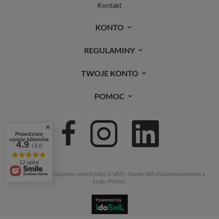
Kontakt
KONTO
REGULAMINY
TWOJE KONTO
POMOC
Prawdziwe
opinie klientów
4.9
/ 5.0
12 opinii
W sklepie prezentujemy ceny brutto (z VAT).
Stawki VAT dla konsumentów z
kraju:
Polska
.