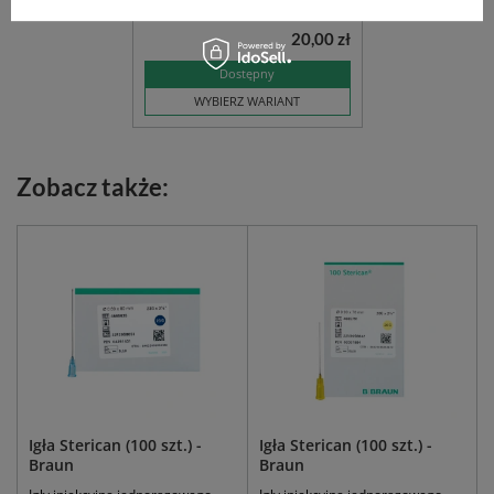
2 ml
5 ml
10 ml
20 ml
20,00 zł
Dostępny
WYBIERZ WARIANT
Zobacz także:
Igła Sterican (100 szt.) -
Igła Sterican (100 szt.) -
Braun
Braun