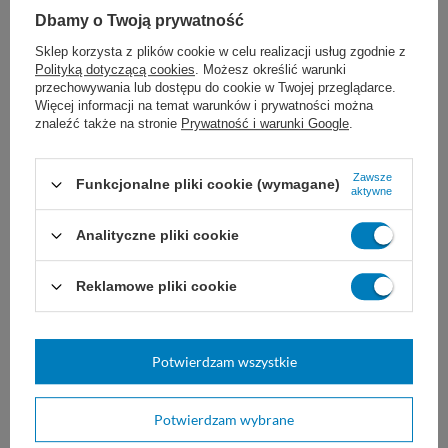
0,5 x 25
więcej
k. męska/ męska
Dbamy o Twoją prywatność
19,00 zł
2,70 zł
Sklep korzysta z plików cookie w celu realizacji usług zgodnie z
Polityką dotyczącą cookies
. Możesz określić warunki
Dostępny
Dostępny
przechowywania lub dostępu do cookie w Twojej przeglądarce.
WYBIERZ WARIANT
WYBIERZ WARIANT
Więcej informacji na temat warunków i prywatności można
znaleźć także na stronie
Prywatność i warunki Google
.
Zawsze
Funkcjonalne pliki cookie (wymagane)
aktywne
Analityczne pliki cookie
Reklamowe pliki cookie
Strzykawka dwuczęściowa
Luer, zielony tłok (100 szt.)
- Braun
Potwierdzam wszystkie
Jednorazowa, 2. częściowa, bez
igły. Z blokadą tłoka. Zakończenie
stożkowe typu Luer.
Potwierdzam wybrane