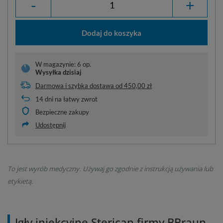
-
+
Dodaj do koszyka
W magazynie: 6 op.
Wysyłka
dzisiaj
Darmowa i szybka dostawa
od
450,00 zł
14
dni na łatwy zwrot
Bezpieczne zakupy
Udostępnij
To jest wyrób medyczny. Używaj go zgodnie z instrukcją używania lub
etykietą.
Igły iniekcyjne Sterican firmy BBraun