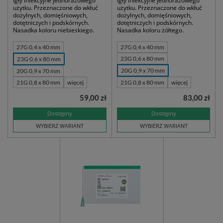
Igły iniekcyjne jednorazowego
Igły iniekcyjne jednorazowego
użytku. Przeznaczone do wkłuć
użytku. Przeznaczone do wkłuć
dożylnych, domięśniowych,
dożylnych, domięśniowych,
dotętniczych i podskórnych.
dotętniczych i podskórnych.
Nasadka koloru niebieskiego.
Nasadka koloru żółtego.
27G 0,4 x 40 mm
27G 0,4 x 40 mm
23G 0,6 x 80 mm
23G 0,6 x 80 mm
20G 0,9 x 70 mm
20G 0,9 x 70 mm
21G 0,8 x 80 mm
więcej
21G 0,8 x 80 mm
więcej
59,00 zł
83,00 zł
Dostępny
Dostępny
WYBIERZ WARIANT
WYBIERZ WARIANT