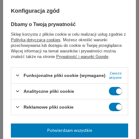
Długość nici
75 cm
Konfiguracja zgód
Długość igły
20 - 24 mm
Kształt igły
1/2 koła
Dbamy o Twoją prywatność
Typ igły
okrągła
Sklep korzysta z plików cookie w celu realizacji usług zgodnie z
Kolor nici
fioletowe
Polityką dotyczącą cookies
. Możesz określić warunki
przechowywania lub dostępu do cookie w Twojej przeglądarce.
Na zamówienie
Tak
Więcej informacji na temat warunków i prywatności można
znaleźć także na stronie
Prywatność i warunki Google
.
Wsparcie rany
średnioterminowe
Zawsze
Funkcjonalne pliki cookie (wymagane)
Powleczenie
tak
aktywne
Zakończenie igły
tępa
Analityczne pliki cookie
wchłanialna
TAK
Reklamowe pliki cookie
Proponujemy również:
Potwierdzam wszystkie