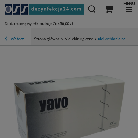
MENU
Do darmowej wysyłki brakuje Ci
:
450,00 zł
Wstecz
Strona główna
Nici chirurgiczne
nici wchłanialne