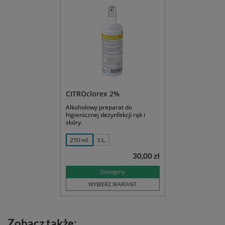
CITROclorex 2%
Alkoholowy preparat do
higienicznej dezynfekcji rąk i
skóry.
250 ml.
1 L.
30,00 zł
Dostępny
WYBIERZ WARIANT
Zobacz także: