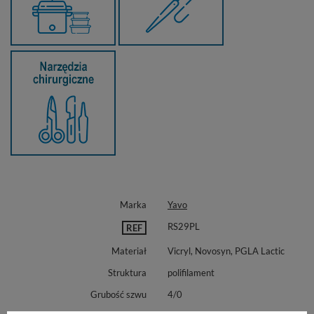
Marka
Yavo
RS29PL
REF
Materiał
Vicryl, Novosyn, PGLA Lactic
Struktura
polifilament
Grubość szwu
4/0