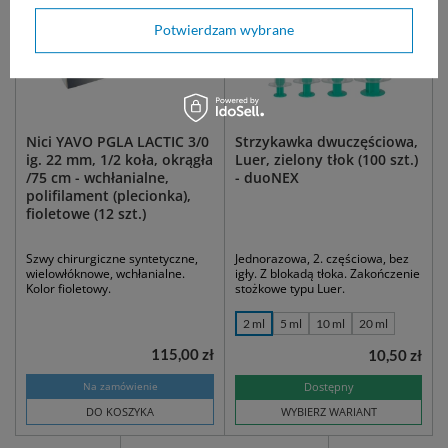
Potwierdzam wybrane
Nici YAVO PGLA LACTIC 3/0
Strzykawka dwuczęściowa,
ig. 22 mm, 1/2 koła, okrągła
Luer, zielony tłok (100 szt.)
/75 cm - wchłanialne,
- duoNEX
polifilament (plecionka),
fioletowe (12 szt.)
Szwy chirurgiczne syntetyczne,
Jednorazowa, 2. częściowa, bez
wielowłóknowe, wchłanialne.
igły. Z blokadą tłoka. Zakończenie
Kolor fioletowy.
stożkowe typu Luer.
2 ml
5 ml
10 ml
20 ml
115,00 zł
10,50 zł
Na zamówienie
Dostępny
DO KOSZYKA
WYBIERZ WARIANT