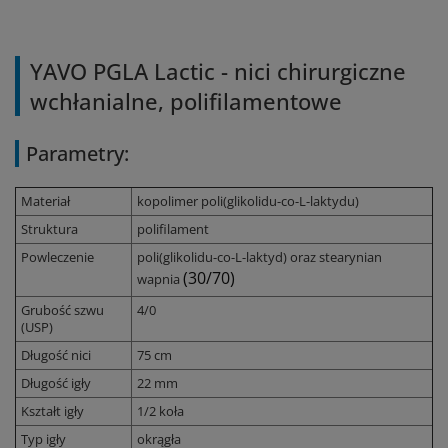
YAVO PGLA Lactic - nici chirurgiczne
wchłanialne, polifilamentowe
Parametry:
Materiał
kopolimer poli(glikolidu-co-L-laktydu)
Struktura
polifilament
Powleczenie
poli(glikolidu-co-L-laktyd) oraz stearynian
(30/70)
wapnia
Grubość szwu
4/0
(USP)
Długość nici
75 cm
Długość igły
22 mm
Kształt igły
1/2 koła
Typ igły
okrągła